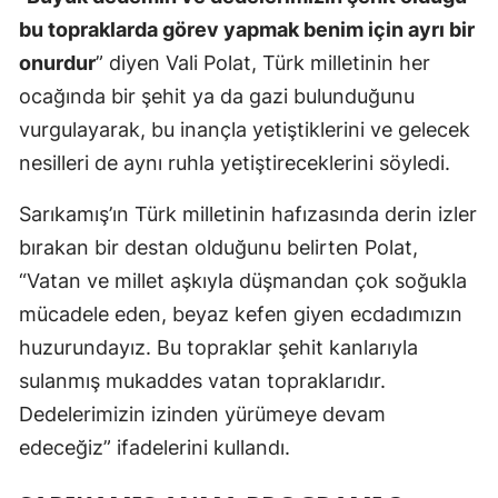
bu topraklarda görev yapmak benim için ayrı bir
Malatya
onurdur
” diyen Vali Polat, Türk milletinin her
Manisa
ocağında bir şehit ya da gazi bulunduğunu
Kahramanmaraş
vurgulayarak, bu inançla yetiştiklerini ve gelecek
nesilleri de aynı ruhla yetiştireceklerini söyledi.
Mardin
Sarıkamış’ın Türk milletinin hafızasında derin izler
Muğla
bırakan bir destan olduğunu belirten Polat,
Muş
“Vatan ve millet aşkıyla düşmandan çok soğukla
Nevşehir
mücadele eden, beyaz kefen giyen ecdadımızın
huzurundayız. Bu topraklar şehit kanlarıyla
Niğde
sulanmış mukaddes vatan topraklarıdır.
Ordu
Dedelerimizin izinden yürümeye devam
Rize
edeceğiz” ifadelerini kullandı.
Sakarya