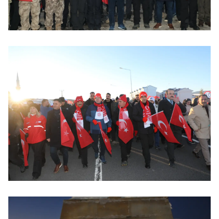
Yalova
Karabük
Kilis
Osmaniye
Düzce