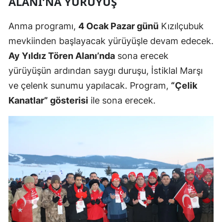
ALANI’NA YÜRÜYÜŞ
Yozgat
Anma programı,
4 Ocak Pazar günü
Kızılçubuk
Zonguldak
mevkiinden başlayacak yürüyüşle devam edecek.
Ay Yıldız Tören Alanı’nda
sona erecek
Aksaray
yürüyüşün ardından saygı duruşu, İstiklal Marşı
Bayburt
ve çelenk sunumu yapılacak. Program,
“Çelik
Karaman
Kanatlar” gösterisi
ile sona erecek.
Kırıkkale
Batman
Şırnak
Bartın
Ardahan
Iğdır