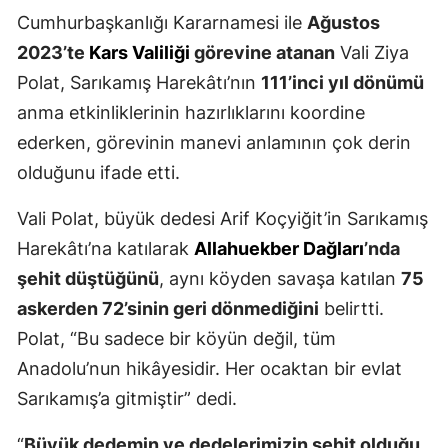
Cumhurbaşkanlığı Kararnamesi ile
Ağustos
Mersin
2023’te
Kars Valiliği
görevine atanan
Vali Ziya
İstanbul
Polat, Sarıkamış Harekâtı’nın
111’inci yıl dönümü
İzmir
anma etkinliklerinin hazırlıklarını koordine
ederken, görevinin manevi anlamının çok derin
Kars
olduğunu ifade etti.
Kastamonu
Vali Polat, büyük dedesi Arif Koçyiğit’in Sarıkamış
Kayseri
Harekâtı’na katılarak
Allahuekber Dağları
’nda
Kırklareli
şehit düştüğünü
, aynı köyden savaşa katılan
75
askerden 72’sinin geri dönmediğini
belirtti.
Kırşehir
Polat, “Bu sadece bir köyün değil, tüm
Kocaeli
Anadolu’nun hikâyesidir. Her ocaktan bir evlat
Konya
Sarıkamış’a gitmiştir” dedi.
Kütahya
“
Büyük dedemin ve dedelerimizin şehit olduğu