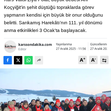
Bilecik
Koçyiğit'in şehit düştüğü topraklarda görev
yapmanın kendisi için büyük bir onur olduğunu
Bingöl
belirtti. Sarıkamış Harekâtı’nın 111. yıl dönümü
Bitlis
anma etkinlikleri 3 Ocak'ta başlayacak.
Bolu
karssondakika.com
Yayınlanma
Güncellenme
Burdur
27 Aralık 2025 - 11:56
27 Aralık 2025 
Editör
Bursa
+
-
A
A
Çanakkale
Çankırı
Çorum
Denizli
Diyarbakır