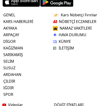
GENEL
Kars Nöbetçi Fırınlar
KARS HABERLERİ
NÖBETÇİ ECZANELER
AKYAKA
NAMAZ VAKİTLERİ
ARPAÇAY
HAVA DURUMU
DİGOR
KÜNYE
KAĞIZMAN
İLETİŞİM
SARIKAMIŞ
SELİM
SUSUZ
ARDAHAN
ÇILDIR
IĞDIR
SPOR
Videolar
DÖVİZ FİYATLARI