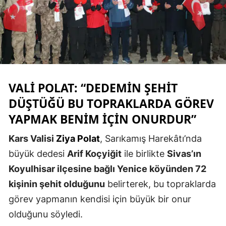
Edirne
Elazığ
Erzincan
Erzurum
VALI POLAT: “DEDEMIN ŞEHIT
Eskişehir
DÜŞTÜĞÜ BU TOPRAKLARDA GÖREV
Gaziantep
YAPMAK BENIM İÇIN ONURDUR”
Giresun
Kars Valisi
Ziya Polat
, Sarıkamış Harekâtı’nda
büyük dedesi
Arif Koçyiğit
ile birlikte
Sivas’ın
Gümüşhane
Koyulhisar ilçesine bağlı Yenice köyünden 72
Hakkari
kişinin şehit olduğunu
belirterek, bu topraklarda
Hatay
görev yapmanın kendisi için büyük bir onur
olduğunu söyledi.
Isparta