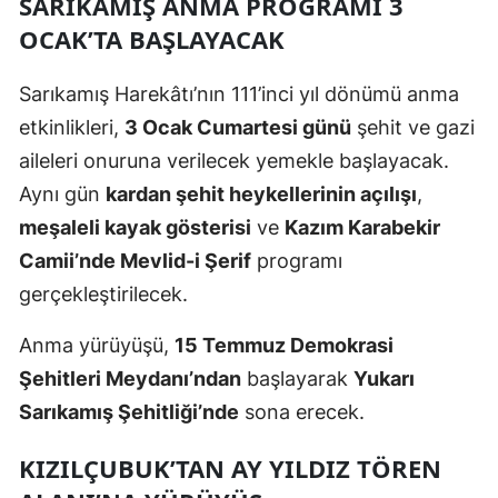
SARIKAMIŞ ANMA PROGRAMI 3
OCAK’TA BAŞLAYACAK
Samsun
Siirt
Sarıkamış Harekâtı’nın 111’inci yıl dönümü anma
etkinlikleri,
3 Ocak Cumartesi günü
şehit ve gazi
Sinop
aileleri onuruna verilecek yemekle başlayacak.
Sivas
Aynı gün
kardan şehit heykellerinin açılışı
,
Tekirdağ
meşaleli kayak gösterisi
ve
Kazım Karabekir
Camii’nde Mevlid-i Şerif
programı
Tokat
gerçekleştirilecek.
Trabzon
Anma yürüyüşü,
15 Temmuz Demokrasi
Tunceli
Şehitleri Meydanı’ndan
başlayarak
Yukarı
Şanlıurfa
Sarıkamış Şehitliği’nde
sona erecek.
Uşak
KIZILÇUBUK’TAN AY YILDIZ TÖREN
Van