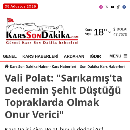
08 Ağustos 2026
Adana
18
°
Adıyaman
DOLAR
Kars
Açık
47,7076
%
Afyonkarahisar
Ağrı
MENÜ
GENEL
KARS HABERLERİ
ARDAHAN
IĞDIR
AKYAKA
Amasya
Kars Son Dakika Haber - Kars Haberleri | Son Dakika Kars Haberleri
Vali Polat: "Sarıkamış'ta
Ankara
Dedemin Şehit Düştüğü
Antalya
Topraklarda Olmak
Artvin
Onur Verici"
Aydın
Balıkesir
Kars Valisi Ziya Polat, büyük dedesi Arif