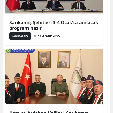
Samsun
Siirt
Sarıkamış Şehitleri 3-4 Ocak’ta anılacak
program hazır
Sinop
SARIKAMIŞ
11 Aralık 2025
Sivas
Tekirdağ
Tokat
Trabzon
Tunceli
Şanlıurfa
Uşak
Van