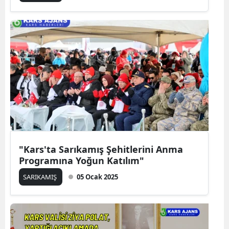
Yalova
Karabük
Kilis
Osmaniye
Düzce
"Kars'ta Sarıkamış Şehitlerini Anma
Programına Yoğun Katılım"
SARIKAMIŞ
05 Ocak 2025