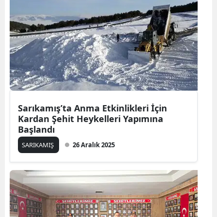
Mersin
İstanbul
İzmir
Kars
Kastamonu
Sarıkamış’ta Anma Etkinlikleri İçin
Kayseri
Kardan Şehit Heykelleri Yapımına
Başlandı
Kırklareli
SARIKAMIŞ
26 Aralık 2025
Kırşehir
Kocaeli
Konya
Kütahya