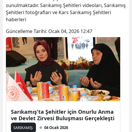
sunulmaktadır. Sarıkamış Şehitleri videoları, Sarıkamış
Bilecik
Şehitleri fotoğrafları ve Kars Sarıkamış Şehitleri
Bingöl
haberleri
Bitlis
Güncelleme Tarihi:
Ocak 04, 2026 12:47
Bolu
Burdur
Bursa
Çanakkale
Çankırı
Çorum
Sarıkamış'ta Şehitler için Onurlu Anma
Denizli
ve Devlet Zirvesi Buluşması Gerçekleşti
Diyarbakır
SARIKAMIŞ
04 Ocak 2026