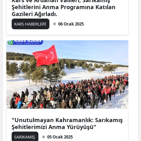
Kars ve Ardahan Valileri, Sarıkamış
Şehitlerini Anma Programına Katılan
Yozgat
Gazileri Ağırladı.
KARS HABERLERİ
06 Ocak 2025
Zonguldak
Aksaray
Bayburt
Karaman
Kırıkkale
Batman
Şırnak
Bartın
"Unutulmayan Kahramanlık: Sarıkamış
Şehitlerimizi Anma Yürüyüşü"
Ardahan
SARIKAMIŞ
05 Ocak 2025
Iğdır