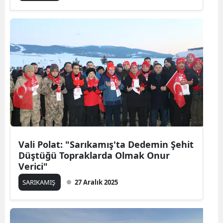
Edirne
Elazığ
Erzincan
Erzurum
Eskişehir
Gaziantep
Giresun
Vali Polat: "Sarıkamış'ta Dedemin Şehit
Düştüğü Topraklarda Olmak Onur
Gümüşhane
Verici"
Hakkari
SARIKAMIŞ
27 Aralık 2025
Hatay
Isparta