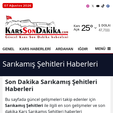
07 Ağustos 2026
Adana
25
°
Adıyaman
DOLAR
Kars
Açık
47,7111
%
Afyonkarahisar
Ağrı
MENÜ
GENEL
KARS HABERLERİ
ARDAHAN
IĞDIR
AKYAKA
Amasya
Sarıkamış Şehitleri Haberleri
Ankara
Antalya
Son Dakika Sarıkamış Şehitleri
Haberleri
Artvin
Aydın
Bu sayfada güncel gelişmeleri takip edenler için
Sarıkamış Şehitleri
ile ilgili en son gelişmeler ve son
Balıkesir
dakika Kars Sarıkamış Şehitleri haberleri