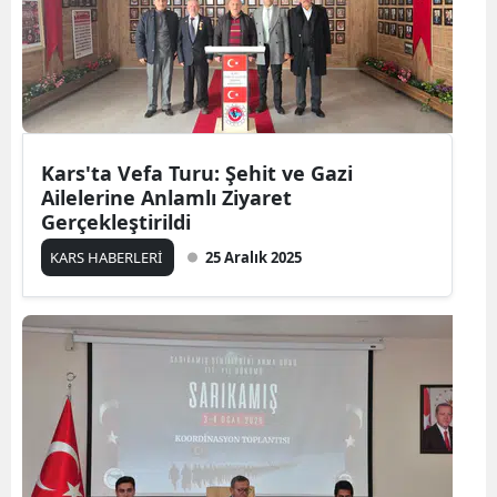
Malatya
Manisa
Kahramanmaraş
Mardin
Kars'ta Vefa Turu: Şehit ve Gazi
Ailelerine Anlamlı Ziyaret
Muğla
Gerçekleştirildi
KARS HABERLERİ
25 Aralık 2025
Muş
Nevşehir
Niğde
Ordu
Rize
Sakarya