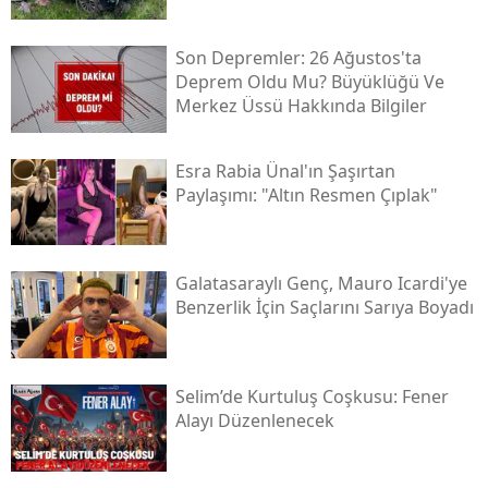
Yozgat
Son Depremler: 26 Ağustos'ta
Deprem Oldu Mu? Büyüklüğü Ve
Zonguldak
Merkez Üssü Hakkında Bilgiler
Aksaray
Esra Rabia Ünal'ın Şaşırtan
Bayburt
Paylaşımı: "altın Resmen Çıplak"
Karaman
Kırıkkale
Galatasaraylı Genç, Mauro Icardi'ye
Benzerlik İçin Saçlarını Sarıya Boyadı
Batman
Şırnak
Selim’de Kurtuluş Coşkusu: Fener
Bartın
Alayı Düzenlenecek
Ardahan
Iğdır