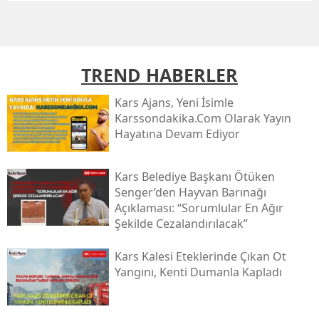
Mersin
İstanbul
TREND HABERLER
İzmir
Kars Ajans, Yeni İsimle
Kars
Karssondakika.com Olarak Yayın
Hayatına Devam Ediyor
Kastamonu
Kayseri
Kars Belediye Başkanı Ötüken
Senger’den Hayvan Barınağı
Kırklareli
Açıklaması: “sorumlular En Ağır
Şekilde Cezalandırılacak”
Kırşehir
Kocaeli
Kars Kalesi Eteklerinde Çıkan Ot
Yangını, Kenti Dumanla Kapladı
Konya
Kütahya