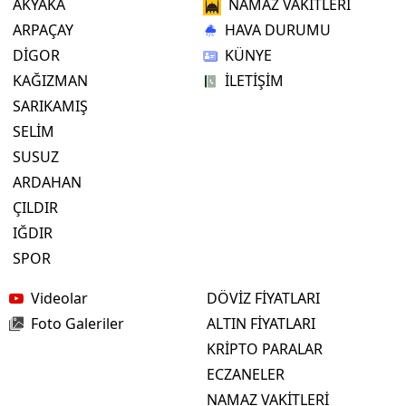
AKYAKA
NAMAZ VAKİTLERİ
ARPAÇAY
HAVA DURUMU
DİGOR
KÜNYE
KAĞIZMAN
İLETİŞİM
SARIKAMIŞ
SELİM
SUSUZ
ARDAHAN
ÇILDIR
IĞDIR
SPOR
Videolar
DÖVİZ FİYATLARI
Foto Galeriler
ALTIN FİYATLARI
KRİPTO PARALAR
ECZANELER
NAMAZ VAKİTLERİ