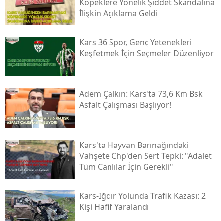
Köpeklere Yönelik Şiddet Skandalına
İlişkin Açıklama Geldi
Samsun
Siirt
Kars 36 Spor, Genç Yetenekleri
Keşfetmek İçin Seçmeler Düzenliyor
Sinop
Sivas
Adem Çalkın: Kars'ta 73,6 Km Bsk
Tekirdağ
Asfalt Çalışması Başlıyor!
Tokat
Trabzon
Kars'ta Hayvan Barınağındaki
Vahşete Chp'den Sert Tepki: "adalet
Tunceli
Tüm Canlılar İçin Gerekli"
Şanlıurfa
Kars-Iğdır Yolunda Trafik Kazası: 2
Uşak
Kişi Hafif Yaralandı
Van