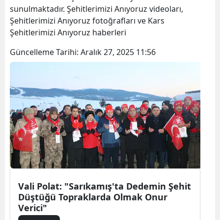
sunulmaktadır. Şehitlerimizi Anıyoruz videoları,
Bilecik
Şehitlerimizi Anıyoruz fotoğrafları ve Kars
Bingöl
Şehitlerimizi Anıyoruz haberleri
Bitlis
Güncelleme Tarihi:
Aralık 27, 2025 11:56
Bolu
Burdur
Bursa
Çanakkale
Çankırı
Çorum
Vali Polat: "Sarıkamış'ta Dedemin Şehit
Denizli
Düştüğü Topraklarda Olmak Onur
Verici"
Diyarbakır