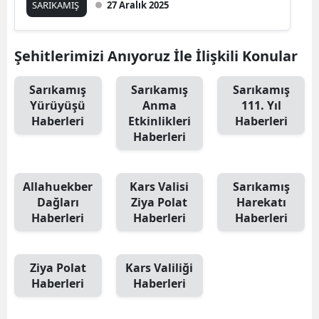
SARIKAMIŞ
27 Aralık 2025
Edirne
Elazığ
Şehitlerimizi Anıyoruz İle İlişkili Konular
Erzincan
Sarıkamış
Sarıkamış
Sarıkamış
Yürüyüşü
Anma
111. Yıl
Erzurum
Haberleri
Etkinlikleri
Haberleri
Eskişehir
Haberleri
Gaziantep
Allahuekber
Kars Valisi
Sarıkamış
Giresun
Dağları
Ziya Polat
Harekatı
Haberleri
Haberleri
Haberleri
Gümüşhane
Hakkari
Ziya Polat
Kars Valiliği
Hatay
Haberleri
Haberleri
Isparta