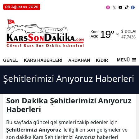
09 Ağustos 2026
Adana
19
°
Adıyaman
DOLAR
Kars
Açık
47,7436
%
Afyonkarahisar
Ağrı
MENÜ
GENEL
KARS HABERLERİ
ARDAHAN
IĞDIR
AKYAKA
Amasya
Şehitlerimizi Anıyoruz Haberleri
Ankara
Antalya
Son Dakika Şehitlerimizi Anıyoruz
Haberleri
Artvin
Aydın
Bu sayfada güncel gelişmeleri takip edenler için
Şehitlerimizi Anıyoruz
ile ilgili en son gelişmeler ve
Balıkesir
son dakika Kars Şehitlerimizi Anıyoruz haberleri