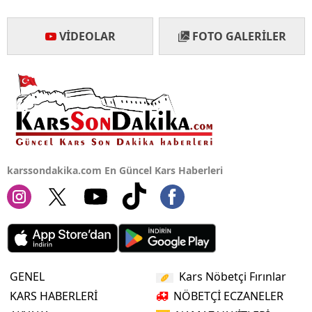
Yalova
VIDEOLAR
FOTO GALERILER
Karabük
Kilis
Osmaniye
Düzce
karssondakika.com En Güncel Kars Haberleri
GENEL
Kars Nöbetçi Fırınlar
KARS HABERLERİ
NÖBETÇİ ECZANELER