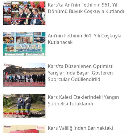
Kars'ta Ani'nin Fethi'nin 961. Yıl
Malatya
Dönümü Büyük Coşkuyla Kutlandı
Manisa
Kahramanmaraş
Ani’nin Fethinin 961. Yılı Coşkuyla
Kutlanacak
Mardin
Muğla
Kars'ta Düzenlenen Optimist
Muş
Yarışları'nda Başarı Gösteren
Sporcular Ödüllendirildi
Nevşehir
Niğde
Kars Kalesi Eteklerindeki Yangın
Şüphelisi Tutuklandı
Ordu
Rize
Kars Valiliği'nden Barınaktaki
Sakarya