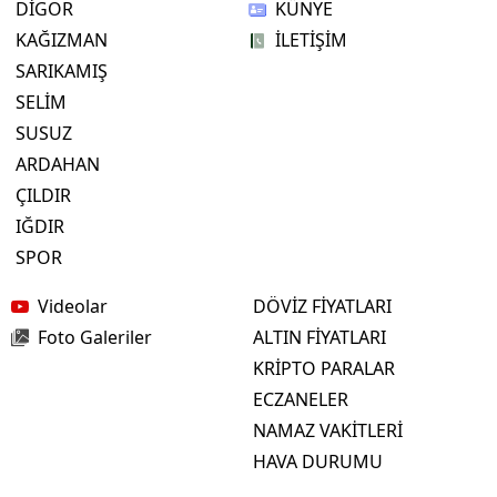
DİGOR
KÜNYE
KAĞIZMAN
İLETİŞİM
Yalova
SARIKAMIŞ
Karabük
SELİM
SUSUZ
Kilis
ARDAHAN
Osmaniye
ÇILDIR
IĞDIR
Düzce
SPOR
Videolar
DÖVİZ FİYATLARI
Foto Galeriler
ALTIN FİYATLARI
KRİPTO PARALAR
ECZANELER
NAMAZ VAKİTLERİ
HAVA DURUMU