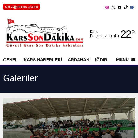
09 Ağustos 2026
Adana
22
°
Adıyaman
Kars
Parçalı az bulutlu
Afyonkarahisar
Ağrı
MENÜ
GENEL
KARS HABERLERİ
ARDAHAN
IĞDIR
AKYAKA
Amasya
Galeriler
Ankara
Antalya
Artvin
Aydın
Balıkesir