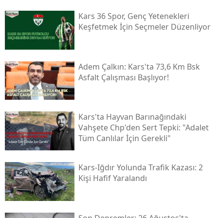
Malatya
Kars 36 Spor, Genç Yetenekleri
Keşfetmek İçin Seçmeler Düzenliyor
Manisa
Kahramanmaraş
Adem Çalkın: Kars'ta 73,6 Km Bsk
Mardin
Asfalt Çalışması Başlıyor!
Muğla
Muş
Kars'ta Hayvan Barınağındaki
Vahşete Chp'den Sert Tepki: "adalet
Nevşehir
Tüm Canlılar İçin Gerekli"
Niğde
Kars-Iğdır Yolunda Trafik Kazası: 2
Ordu
Kişi Hafif Yaralandı
Rize
Sakarya
Son Depremler: 26 Ağustos'ta