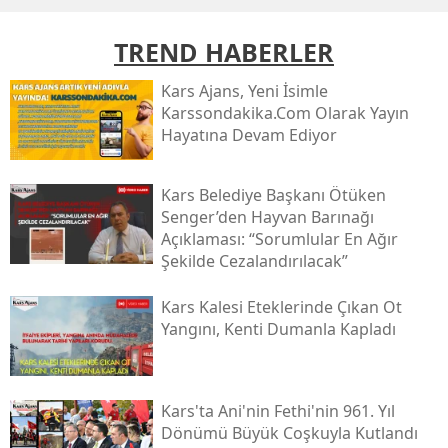
Yıldönümü Şerefine "Şeb-i Arus"
Edirne
Paneli Düzenlendi
93
0
TREND HABERLER
Elazığ
Kars Ajans, Yeni İsimle
Erzincan
Karssondakika.com Olarak Yayın
Hayatına Devam Ediyor
Erzurum
Eskişehir
Kars Belediye Başkanı Ötüken
Senger’den Hayvan Barınağı
Gaziantep
Açıklaması: “sorumlular En Ağır
Şekilde Cezalandırılacak”
Giresun
Kars Kalesi Eteklerinde Çıkan Ot
Gümüşhane
Yangını, Kenti Dumanla Kapladı
Hakkari
Hatay
Kars'ta Ani'nin Fethi'nin 961. Yıl
Dönümü Büyük Coşkuyla Kutlandı
Isparta