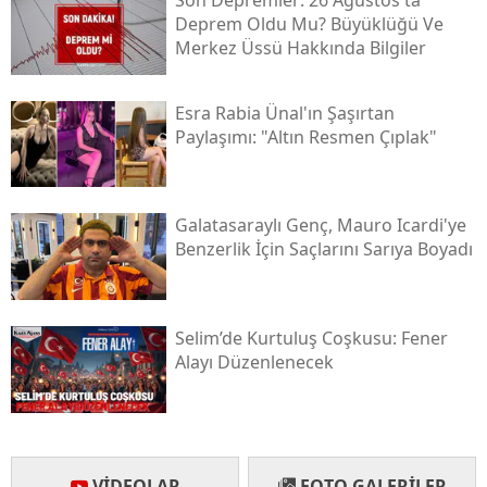
Deprem Oldu Mu? Büyüklüğü Ve
Samsun
Merkez Üssü Hakkında Bilgiler
Siirt
Esra Rabia Ünal'ın Şaşırtan
Sinop
Paylaşımı: "altın Resmen Çıplak"
Sivas
Tekirdağ
Galatasaraylı Genç, Mauro Icardi'ye
Benzerlik İçin Saçlarını Sarıya Boyadı
Tokat
Trabzon
Selim’de Kurtuluş Coşkusu: Fener
Tunceli
Alayı Düzenlenecek
Şanlıurfa
Uşak
Van
VIDEOLAR
FOTO GALERILER