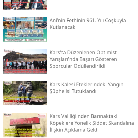
Mersin
Ani’nin Fethinin 961. Yılı Coşkuyla
İstanbul
Kutlanacak
İzmir
Kars
Kars'ta Düzenlenen Optimist
Yarışları'nda Başarı Gösteren
Kastamonu
Sporcular Ödüllendirildi
Kayseri
Kars Kalesi Eteklerindeki Yangın
Kırklareli
Şüphelisi Tutuklandı
Kırşehir
Kocaeli
Kars Valiliği'nden Barınaktaki
Konya
Köpeklere Yönelik Şiddet Skandalına
İlişkin Açıklama Geldi
Kütahya