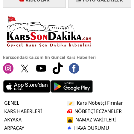
Yozgat
Zonguldak
Aksaray
Bayburt
karssondakika.com En Güncel Kars Haberleri
Karaman
Kırıkkale
Batman
Şırnak
GENEL
Kars Nöbetçi Fırınlar
Bartın
KARS HABERLERİ
NÖBETÇİ ECZANELER
AKYAKA
NAMAZ VAKİTLERİ
Ardahan
ARPAÇAY
HAVA DURUMU
Iğdır