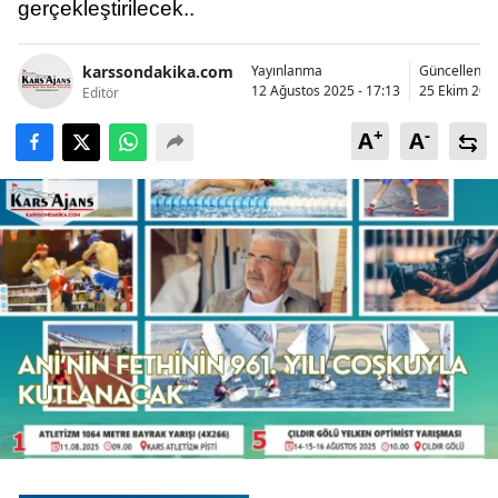
gerçekleştirilecek..
Bilecik
Bingöl
karssondakika.com
Yayınlanma
Güncellenm
12 Ağustos 2025 - 17:13
25 Ekim 2025
Editör
Bitlis
+
-
A
A
Bolu
Burdur
Bursa
Çanakkale
Çankırı
Çorum
Denizli
Diyarbakır