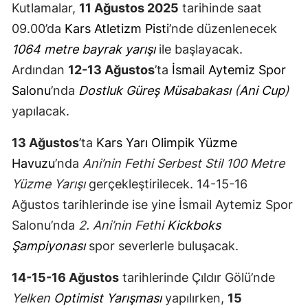
Kutlamalar,
11 Ağustos 2025
tarihinde saat
Mersin
09.00’da
Kars Atletizm Pisti
’nde düzenlenecek
İstanbul
1064 metre bayrak yarışı
ile başlayacak.
Ardından
12-13 Ağustos
’ta
İsmail Aytemiz Spor
İzmir
Salonu
’nda
Dostluk Güreş Müsabakası
(
Ani Cup
)
Kars
yapılacak.
Kastamonu
13 Ağustos
’ta
Kars Yarı Olimpik Yüzme
Kayseri
Havuzu
’nda
Ani’nin Fethi Serbest Stil 100 Metre
Yüzme Yarışı
gerçekleştirilecek. 14-15-16
Kırklareli
Ağustos tarihlerinde ise yine İsmail Aytemiz Spor
Kırşehir
Salonu’nda
2. Ani’nin Fethi
Kickboks
Kocaeli
Şampiyonası
spor severlerle buluşacak.
Konya
14-15-16 Ağustos
tarihlerinde Çıldır Gölü’nde
Yelken
Optimist Yarışması
yapılırken,
15
Kütahya