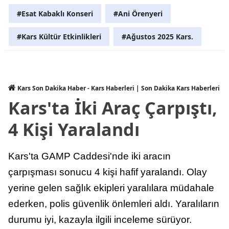
#Esat Kabaklı Konseri
#Ani Örenyeri
Yalova
#Kars Kültür Etkinlikleri
#Ağustos 2025 Kars.
Karabük
Kilis
Osmaniye
Kars Son Dakika Haber - Kars Haberleri | Son Dakika Kars Haberleri
Kars'ta İki Araç Çarpıştı,
Düzce
4 Kişi Yaralandı
Kars'ta GAMP Caddesi'nde iki aracın
çarpışması sonucu 4 kişi hafif yaralandı. Olay
yerine gelen sağlık ekipleri yaralılara müdahale
ederken, polis güvenlik önlemleri aldı. Yaralıların
durumu iyi, kazayla ilgili inceleme sürüyor.