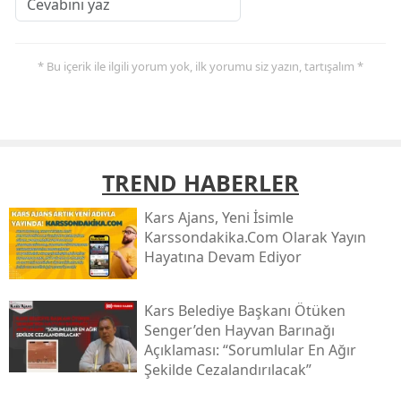
* Bu içerik ile ilgili yorum yok, ilk yorumu siz yazın, tartışalım *
TREND HABERLER
Kars Ajans, Yeni İsimle
Karssondakika.com Olarak Yayın
Hayatına Devam Ediyor
Kars Belediye Başkanı Ötüken
Senger’den Hayvan Barınağı
Açıklaması: “sorumlular En Ağır
Şekilde Cezalandırılacak”