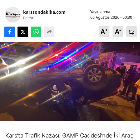
karssondakika.com
Yayınlanma
06 Ağustos 2026 - 00:30
Editör
+
-
A
A
Kars’ta Trafik Kazası: GAMP Caddesi’nde İki Araç