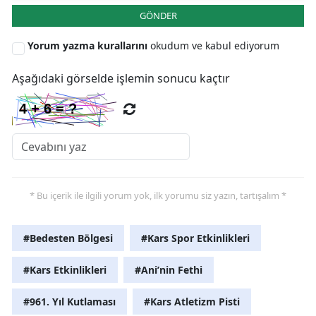
GÖNDER
Samsun
Yorum yazma kurallarını
okudum ve kabul ediyorum
Siirt
Aşağıdaki görselde işlemin sonucu kaçtır
Sinop
Sivas
Tekirdağ
Tokat
* Bu içerik ile ilgili yorum yok, ilk yorumu siz yazın, tartışalım *
Trabzon
Tunceli
#Bedesten Bölgesi
#Kars Spor Etkinlikleri
Şanlıurfa
#Kars Etkinlikleri
#Ani’nin Fethi
Uşak
#961. Yıl Kutlaması
#Kars Atletizm Pisti
Van