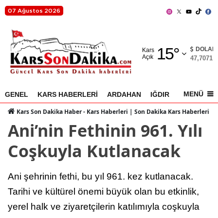
07 Ağustos 2026
Adana
15
°
Adıyaman
DOLAR
Kars
Açık
47,7071
%
Afyonkarahisar
Ağrı
MENÜ
GENEL
KARS HABERLERİ
ARDAHAN
IĞDIR
AKYAKA
Amasya
Kars Son Dakika Haber - Kars Haberleri | Son Dakika Kars Haberleri
Ani’nin Fethinin 961. Yılı
Ankara
Coşkuyla Kutlanacak
Antalya
Artvin
Ani şehrinin fethi, bu yıl 961. kez kutlanacak.
Aydın
Tarihi ve kültürel önemi büyük olan bu etkinlik,
yerel halk ve ziyaretçilerin katılımıyla coşkuyla
Balıkesir