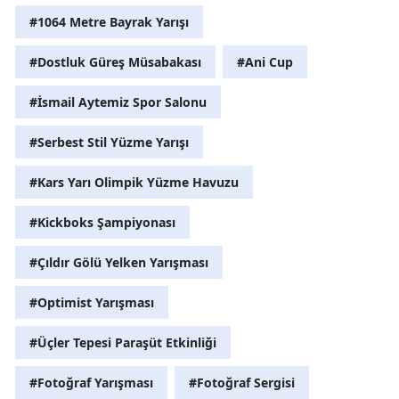
#1064 Metre Bayrak Yarışı
Yozgat
#Dostluk Güreş Müsabakası
#Ani Cup
Zonguldak
#İsmail Aytemiz Spor Salonu
Aksaray
Bayburt
#Serbest Stil Yüzme Yarışı
Karaman
#Kars Yarı Olimpik Yüzme Havuzu
Kırıkkale
#Kickboks Şampiyonası
Batman
#Çıldır Gölü Yelken Yarışması
Şırnak
#Optimist Yarışması
Bartın
#Üçler Tepesi Paraşüt Etkinliği
Ardahan
#Fotoğraf Yarışması
#Fotoğraf Sergisi
Iğdır