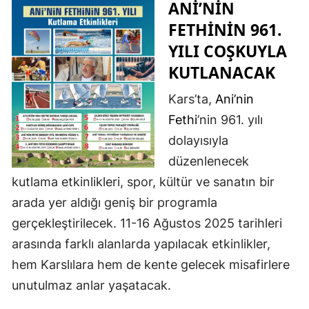
ANI’NIN
Edirne
FETHININ 961.
Elazığ
YILI COŞKUYLA
KUTLANACAK
Erzincan
Kars’ta,
Ani’nin
Erzurum
Fethi
’nin 961. yılı
Eskişehir
dolayısıyla
Gaziantep
düzenlenecek
kutlama etkinlikleri, spor, kültür ve sanatın bir
Giresun
arada yer aldığı geniş bir programla
Gümüşhane
gerçekleştirilecek. 11-16 Ağustos 2025 tarihleri
Hakkari
arasında farklı alanlarda yapılacak etkinlikler,
hem Karslılara hem de kente gelecek misafirlere
Hatay
unutulmaz anlar yaşatacak.
Isparta