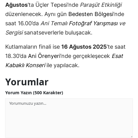
Ağustos
’ta Üçler Tepesi’nde
Paraşüt Etkinliği
Malatya
düzenlenecek. Aynı gün
Bedesten Bölgesi
’nde
Manisa
saat 16.00’da
Ani Temalı
Fotoğraf Yarışması
ve
Sergisi
sanatseverlerle buluşacak.
Kahramanmaraş
Kutlamaların finali ise
16 Ağustos 2025
’te saat
Mardin
18.30’da
Ani Örenyeri
’nde gerçekleşecek
Esat
Muğla
Kabaklı Konseri
ile yapılacak.
Muş
Yorumlar
Nevşehir
Yorum Yazın (500 Karakter)
Niğde
Ordu
Rize
Sakarya