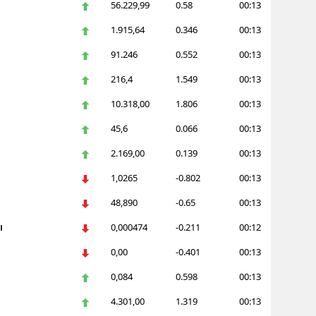
56.229,99
0.58
00:13
Bilecik
1.915,64
0.346
00:13
Bingöl
91.246
0.552
00:13
Bitlis
216,4
1.549
00:13
Bolu
10.318,00
1.806
00:13
45,6
0.066
00:13
Burdur
2.169,00
0.139
00:13
Bursa
1,0265
-0.802
00:13
Çanakkale
48,890
-0.65
00:13
Çankırı
ı
0,000474
-0.211
00:12
Çorum
0,00
-0.401
00:13
Denizli
0,084
0.598
00:13
4.301,00
1.319
00:13
Diyarbakır