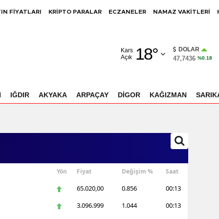
IN FİYATLARI
KRİPTO PARALAR
ECZANELER
NAMAZ VAKİTLERİ
Adana
18
°
Adıyaman
DOLAR
Kars
Açık
47,7436
%0.18
Afyonkarahisar
Ağrı
N
IĞDIR
AKYAKA
ARPAÇAY
DİGOR
KAĞIZMAN
SARIK
Amasya
Ankara
Antalya
Artvin
Yön
Fiyat
Değişim %
Saat
65.020,00
0.856
00:13
Aydın
3.096.999
1.044
00:13
Balıkesir