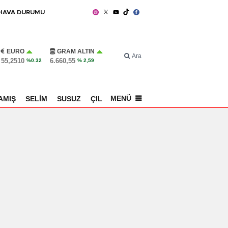
HAVA DURUMU
EURO
GRAM ALTIN
Ara
55,2510
6.660,55
%0.32
% 2,59
MENÜ
AMIŞ
SELİM
SUSUZ
ÇILDIR
SPOR