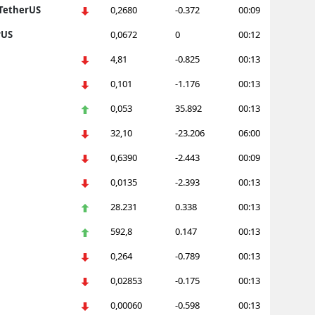
 TetherUS
0,2680
-0.372
00:09
Yalova
rUS
0,0672
0
00:12
Karabük
4,81
-0.825
00:13
0,101
-1.176
00:13
Kilis
0,053
35.892
00:13
Osmaniye
32,10
-23.206
06:00
Düzce
0,6390
-2.443
00:09
0,0135
-2.393
00:13
28.231
0.338
00:13
592,8
0.147
00:13
0,264
-0.789
00:13
0,02853
-0.175
00:13
0,00060
-0.598
00:13