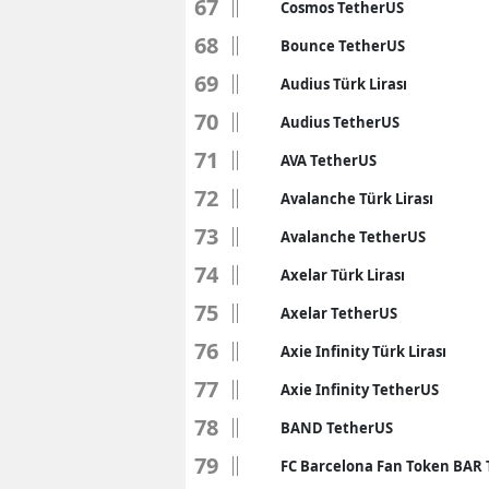
67
Cosmos TetherUS
68
Bounce TetherUS
69
Audius Türk Lirası
70
Audius TetherUS
71
AVA TetherUS
72
Avalanche Türk Lirası
73
Avalanche TetherUS
74
Axelar Türk Lirası
75
Axelar TetherUS
76
Axie Infinity Türk Lirası
77
Axie Infinity TetherUS
78
BAND TetherUS
79
FC Barcelona Fan Token BAR T