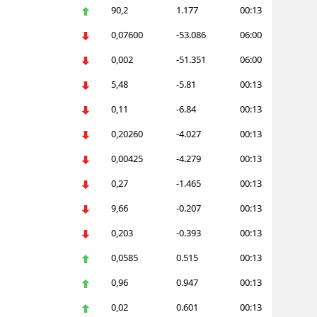
90,2
1.177
00:13
Edirne
0,07600
-53.086
06:00
Elazığ
0,002
-51.351
06:00
Erzincan
5,48
-5.81
00:13
Erzurum
0,11
-6.84
00:13
Eskişehir
0,20260
-4.027
00:13
0,00425
-4.279
00:13
Gaziantep
0,27
-1.465
00:13
Giresun
9,66
-0.207
00:13
Gümüşhane
0,203
-0.393
00:13
Hakkari
0,0585
0.515
00:13
Hatay
0,96
0.947
00:13
Isparta
0,02
0.601
00:13