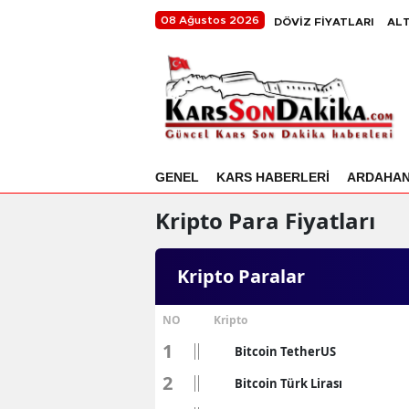
08 Ağustos 2026
DÖVİZ FİYATLARI
ALT
GENEL
KARS HABERLERİ
ARDAHA
Kripto Para Fiyatları
Kripto Paralar
NO
Kripto
1
Bitcoin TetherUS
2
Bitcoin Türk Lirası