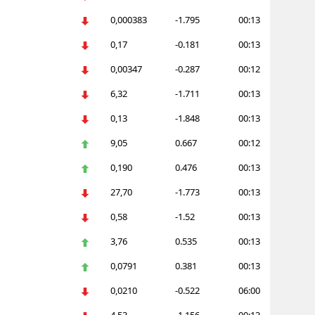
0,000383
-1.795
00:13
Malatya
0,17
-0.181
00:13
Manisa
0,00347
-0.287
00:12
Kahramanmaraş
6,32
-1.711
00:13
Mardin
0,13
-1.848
00:13
Muğla
9,05
0.667
00:12
Muş
0,190
0.476
00:13
27,70
-1.773
00:13
Nevşehir
0,58
-1.52
00:13
Niğde
3,76
0.535
00:13
Ordu
0,0791
0.381
00:13
Rize
0,0210
-0.522
06:00
Sakarya