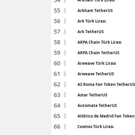
Arkham Türk Lirası
55
Arkham TetherUS
56
Ark Türk Lirası
57
Ark TetherUS
58
ARPA Chain Türk Lirası
59
ARPA Chain TetherUS
60
Arweave Türk Lirası
61
Arweave TetherUS
62
AS Roma Fan Token TetherUS
63
Astar TetherUS
64
Automata TetherUS
65
Atlético de Madrid Fan Toke
66
Cosmos Türk Lirası