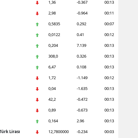
1,36
-0.367
00:13
Yozgat
2,98
-0.964
00:11
Zonguldak
0,5835
0.292
00:07
0,0122
0.41
00:12
Aksaray
0,204
7.139
00:13
Bayburt
308,0
0.326
00:13
Karaman
6,47
0.108
00:13
Kırıkkale
1,72
-1.149
00:12
Batman
0,04
-1.635
00:13
42,2
-0.472
00:13
Şırnak
0,89
-0.673
00:13
Bartın
0,164
2.96
00:13
Ardahan
ürk Lirası
12,7800000
-0.234
00:03
Iğdır