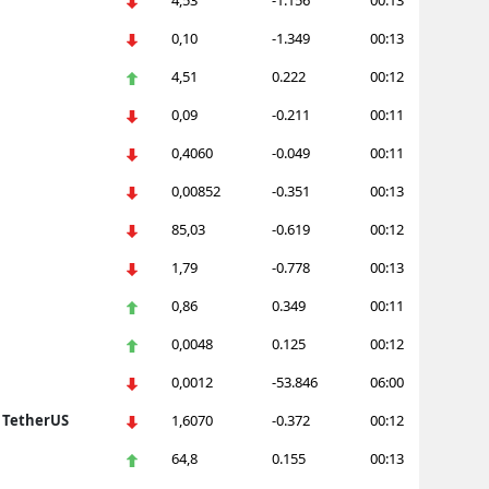
4,53
-1.156
00:13
Samsun
0,10
-1.349
00:13
4,51
0.222
00:12
Siirt
0,09
-0.211
00:11
Sinop
0,4060
-0.049
00:11
Sivas
0,00852
-0.351
00:13
Tekirdağ
85,03
-0.619
00:12
Tokat
1,79
-0.778
00:13
Trabzon
0,86
0.349
00:11
0,0048
0.125
00:12
Tunceli
0,0012
-53.846
06:00
Şanlıurfa
n TetherUS
1,6070
-0.372
00:12
Uşak
64,8
0.155
00:13
Van