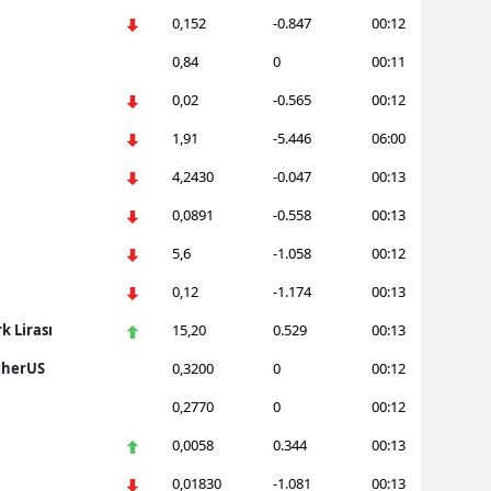
0,152
-0.847
00:12
Mersin
0,84
0
00:11
İstanbul
0,02
-0.565
00:12
İzmir
1,91
-5.446
06:00
Kars
4,2430
-0.047
00:13
Kastamonu
0,0891
-0.558
00:13
5,6
-1.058
00:12
Kayseri
0,12
-1.174
00:13
Kırklareli
k Lirası
15,20
0.529
00:13
Kırşehir
therUS
0,3200
0
00:12
Kocaeli
0,2770
0
00:12
Konya
0,0058
0.344
00:13
Kütahya
0,01830
-1.081
00:13