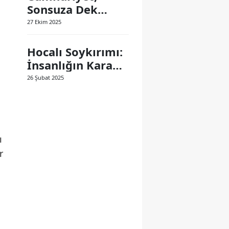
Sonsuza Dek
Yaşayacak
27 Ekim 2025
Hocalı Soykırımı:
İnsanlığın Kara
Lekesi
26 Şubat 2025
ı
r