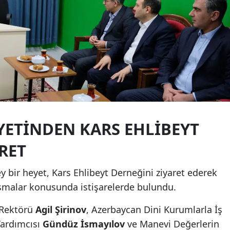
Edirne
Elazığ
Erzincan
Erzurum
Eskişehir
Gaziantep
YETINDEN KARS EHLIBEYT
Giresun
RET
Gümüşhane
 bir heyet, Kars Ehlibeyt Derneğini ziyaret ederek
Hakkari
çalışmalar konusunda istişarelerde bulundu.
Hatay
 Rektörü
Agil Şirinov
, Azerbaycan Dini Kurumlarla İş
Yardımcısı
Gündüz İsmayılov
ve Manevi Değerlerin
Isparta