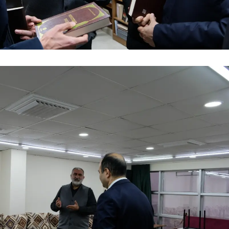
Yozgat
Zonguldak
Aksaray
Bayburt
Karaman
Kırıkkale
Batman
Şırnak
Bartın
Ardahan
Iğdır