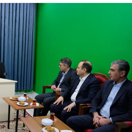
Malatya
Manisa
Kahramanmaraş
Mardin
Muğla
Muş
Nevşehir
Niğde
Ordu
Rize
Sakarya