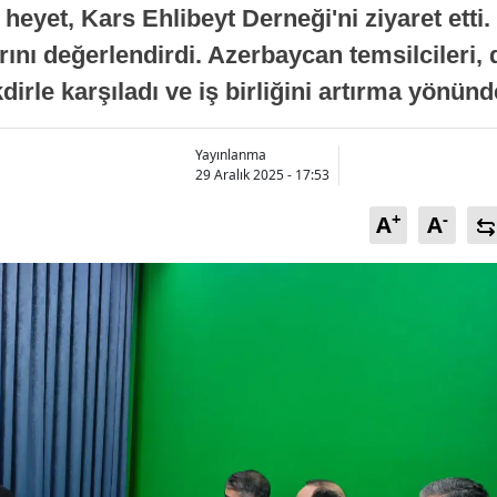
eyet, Kars Ehlibeyt Derneği'ni ziyaret etti. İk
Bilecik
tlarını değerlendirdi. Azerbaycan temsilcileri
Bingöl
irle karşıladı ve iş birliğini artırma yönünde 
Bitlis
Yayınlanma
Bolu
29 Aralık 2025 - 17:53
Burdur
+
-
A
A
Bursa
Çanakkale
Çankırı
Çorum
Denizli
Diyarbakır