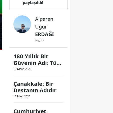
paylaşıldı!
Alperen
Uğur
ERDAĞI
Yazar
180 Yıllık Bir
Güvenin Adı: Türk
Polis Teşkilatı
11 Nisan 2025
Çanakkale: Bir
Destanın Adıdır
17 Mart 2025
Cumhuriyet,