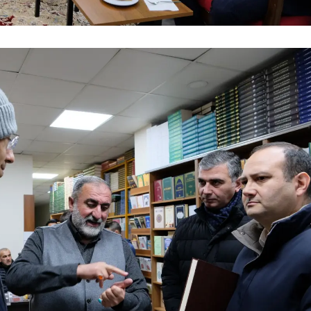
Samsun
Siirt
Sinop
Sivas
Tekirdağ
Tokat
Trabzon
Tunceli
Şanlıurfa
Uşak
Van