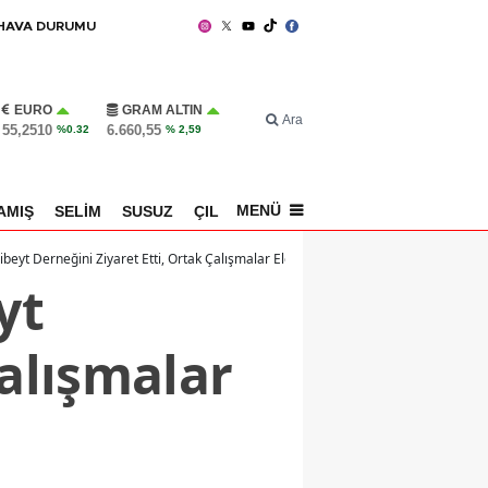
HAVA DURUMU
EURO
GRAM ALTIN
Ara
55,2510
6.660,55
%0.32
% 2,59
MENÜ
AMIŞ
SELİM
SUSUZ
ÇILDIR
SPOR
beyt Derneğini Ziyaret Etti, Ortak Çalışmalar Ele Alındı
yt
Çalışmalar