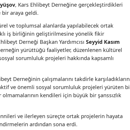
öyüşov
, Kars Ehlibeyt Derneğine gerçekleştirdikleri
Mersin
 bir araya geldi.
İstanbul
ürel ve toplumsal alanlarda yapılabilecek ortak
İzmir
klı iş birliğinin geliştirilmesine yönelik fikir
 Ehlibeyt Derneği Başkan Yardımcısı
Seyyid Kasım
Kars
erneğin yürüttüğü faaliyetler, düzenlenen kültürel
Kastamonu
n sosyal sorumluluk projeleri hakkında kapsamlı
Kayseri
beyt Derneğinin çalışmalarını takdirle karşıladıkların
Kırklareli
aktif ve önemli sosyal sorumluluk projeleri yürüten bi
Kırşehir
olmamalarının kendileri için büyük bir şanssızlık
Kocaeli
Konya
mennileri ve ilerleyen süreçte ortak projelerin hayata
ndirmelerin ardından sona erdi.
Kütahya