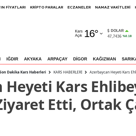
IN FİYATLARI
KRİPTO PARALAR
ECZANELER
NAMAZ VAKİTLERİ
Adana
16
°
Adıyaman
DOLAR
Kars
Açık
47,7436
%0.18
Afyonkarahisar
Ağrı
N
IĞDIR
AKYAKA
ARPAÇAY
DİGOR
KAĞIZMAN
SARIK
Amasya
KARS HABERLERİ
Azerbaycan Heyeti Kars Ehli
 Son Dakika Kars Haberleri
 Heyeti Kars Ehlibe
Ankara
Antalya
iyaret Etti, Ortak 
Artvin
Aydın
Balıkesir