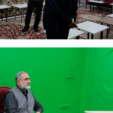
Yalova
Karabük
Kilis
Osmaniye
Düzce