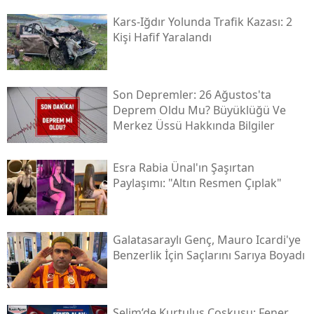
Kars-Iğdır Yolunda Trafik Kazası: 2
Yozgat
Kişi Hafif Yaralandı
Zonguldak
Aksaray
Son Depremler: 26 Ağustos'ta
Deprem Oldu Mu? Büyüklüğü Ve
Bayburt
Merkez Üssü Hakkında Bilgiler
Karaman
Esra Rabia Ünal'ın Şaşırtan
Kırıkkale
Paylaşımı: "altın Resmen Çıplak"
Batman
Şırnak
Galatasaraylı Genç, Mauro Icardi'ye
Benzerlik İçin Saçlarını Sarıya Boyadı
Bartın
Ardahan
Selim’de Kurtuluş Coşkusu: Fener
Iğdır