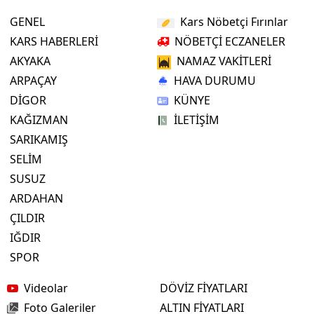
GENEL
Kars Nöbetçi Fırınlar
KARS HABERLERİ
NÖBETÇİ ECZANELER
AKYAKA
NAMAZ VAKİTLERİ
ARPAÇAY
HAVA DURUMU
DİGOR
KÜNYE
KAĞIZMAN
İLETİŞİM
SARIKAMIŞ
SELİM
SUSUZ
ARDAHAN
ÇILDIR
IĞDIR
SPOR
Videolar
DÖVİZ FİYATLARI
Foto Galeriler
ALTIN FİYATLARI