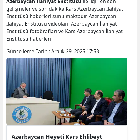
Azerbaycan İlahiyat Enstitüsü
ile ilgili en son
Bilecik
gelişmeler ve son dakika Kars Azerbaycan İlahiyat
Enstitüsü haberleri sunulmaktadır. Azerbaycan
Bingöl
İlahiyat Enstitüsü videoları, Azerbaycan İlahiyat
Enstitüsü fotoğrafları ve Kars Azerbaycan İlahiyat
Bitlis
Enstitüsü haberleri
Bolu
Güncelleme Tarihi:
Aralık 29, 2025 17:53
Burdur
Bursa
Çanakkale
Çankırı
Çorum
Denizli
Diyarbakır
Azerbaycan Heyeti Kars Ehlibeyt