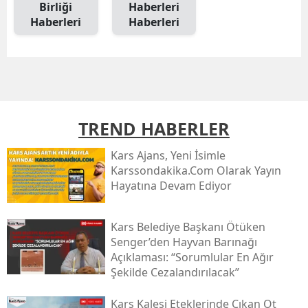
Birliği
Haberleri
Mersin
Haberleri
Haberleri
İstanbul
İzmir
Kars
TREND HABERLER
Kastamonu
Kars Ajans, Yeni İsimle
Kayseri
Karssondakika.com Olarak Yayın
Hayatına Devam Ediyor
Kırklareli
Kırşehir
Kars Belediye Başkanı Ötüken
Senger’den Hayvan Barınağı
Kocaeli
Açıklaması: “sorumlular En Ağır
Şekilde Cezalandırılacak”
Konya
Kütahya
Kars Kalesi Eteklerinde Çıkan Ot