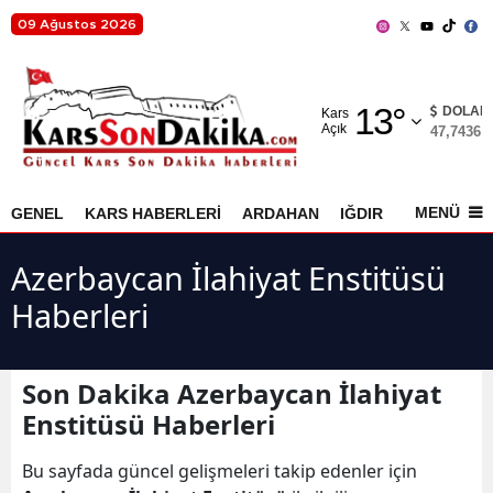
09 Ağustos 2026
Adana
13
°
Adıyaman
DOLAR
Kars
Açık
47,7436
%
Afyonkarahisar
Ağrı
MENÜ
GENEL
KARS HABERLERİ
ARDAHAN
IĞDIR
AKYAKA
Amasya
Azerbaycan İlahiyat Enstitüsü
Ankara
Haberleri
Antalya
Artvin
Son Dakika Azerbaycan İlahiyat
Enstitüsü Haberleri
Aydın
Bu sayfada güncel gelişmeleri takip edenler için
Balıkesir