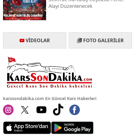
Alayı Düzenlenecek
Yalova
Karabük
Kilis
VIDEOLAR
FOTO GALERILER
Osmaniye
Düzce
karssondakika.com En Güncel Kars Haberleri