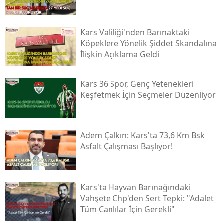
Samsun
Kars Valiliği'nden Barınaktaki
Siirt
Köpeklere Yönelik Şiddet Skandalına
İlişkin Açıklama Geldi
Sinop
Sivas
Kars 36 Spor, Genç Yetenekleri
Keşfetmek İçin Seçmeler Düzenliyor
Tekirdağ
Tokat
Adem Çalkın: Kars'ta 73,6 Km Bsk
Trabzon
Asfalt Çalışması Başlıyor!
Tunceli
Şanlıurfa
Kars'ta Hayvan Barınağındaki
Vahşete Chp'den Sert Tepki: "adalet
Uşak
Tüm Canlılar İçin Gerekli"
Van