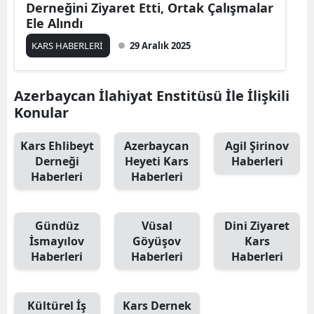
Derneğini Ziyaret Etti, Ortak Çalışmalar
Edirne
Ele Alındı
Elazığ
KARS HABERLERİ
29 Aralık 2025
Erzincan
Azerbaycan İlahiyat Enstitüsü İle İlişkili
Erzurum
Konular
Eskişehir
Kars Ehlibeyt
Azerbaycan
Agil Şirinov
Derneği
Heyeti Kars
Haberleri
Gaziantep
Haberleri
Haberleri
Giresun
Gümüşhane
Gündüz
Vüsal
Dini Ziyaret
İsmayılov
Göyüşov
Kars
Hakkari
Haberleri
Haberleri
Haberleri
Hatay
Isparta
Kültürel İş
Kars Dernek