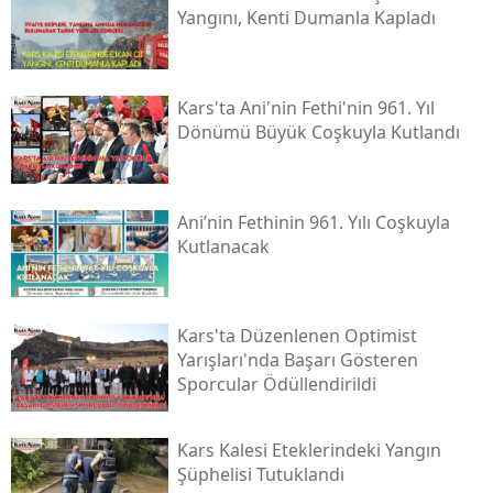
Yangını, Kenti Dumanla Kapladı
Malatya
Manisa
Kars'ta Ani'nin Fethi'nin 961. Yıl
Kahramanmaraş
Dönümü Büyük Coşkuyla Kutlandı
Mardin
Muğla
Ani’nin Fethinin 961. Yılı Coşkuyla
Kutlanacak
Muş
Nevşehir
Kars'ta Düzenlenen Optimist
Niğde
Yarışları'nda Başarı Gösteren
Sporcular Ödüllendirildi
Ordu
Rize
Kars Kalesi Eteklerindeki Yangın
Şüphelisi Tutuklandı
Sakarya