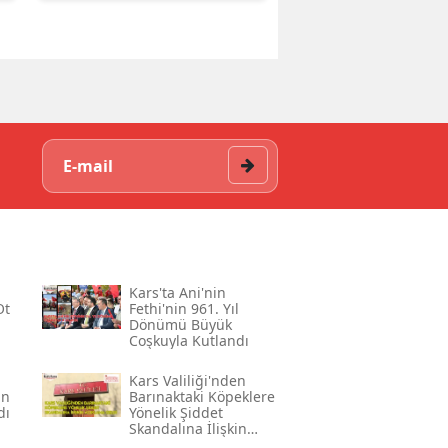
Kars'ta Ani'nin
Ot
Fethi'nin 961. Yıl
Dönümü Büyük
Coşkuyla Kutlandı
Kars Valiliği'nden
ın
Barınaktaki Köpeklere
dı
Yönelik Şiddet
Skandalına İlişkin
Açıklama Geldi