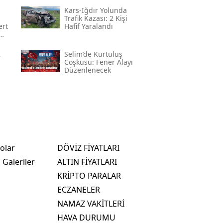
Kars-Iğdır Yolunda
Trafik Kazası: 2 Kişi
ert
Hafif Yaralandı
i"
,
Selim’de Kurtuluş
Coşkusu: Fener Alayı
Düzenlenecek
olar
DÖVİZ FİYATLARI
 Galeriler
ALTIN FİYATLARI
KRİPTO PARALAR
ECZANELER
NAMAZ VAKİTLERİ
HAVA DURUMU