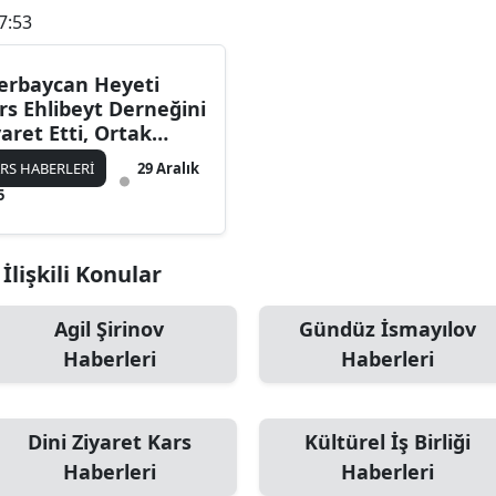
7:53
Bilecik
Bingöl
erbaycan Heyeti
rs Ehlibeyt Derneğini
Bitlis
yaret Etti, Ortak
lışmalar Ele Alındı
Bolu
RS HABERLERİ
29 Aralık
5
Burdur
Bursa
İlişkili Konular
Çanakkale
Agil Şirinov
Gündüz İsmayılov
Çankırı
Haberleri
Haberleri
Çorum
Denizli
Dini Ziyaret Kars
Kültürel İş Birliği
Haberleri
Haberleri
Diyarbakır