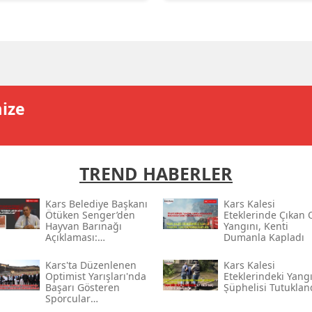
Edirne
Elazığ
Erzincan
Erzurum
mize
Eskişehir
Gaziantep
TREND HABERLER
Giresun
Kars Belediye Başkanı
Kars Kalesi
Ötüken Senger’den
Eteklerinde Çıkan 
Gümüşhane
Hayvan Barınağı
Yangını, Kenti
Açıklaması:
Dumanla Kapladı
Hakkari
“sorumlular En Ağır
Şekilde
Kars'ta Düzenlenen
Kars Kalesi
Cezalandırılacak”
Hatay
Optimist Yarışları'nda
Eteklerindeki Yang
Başarı Gösteren
Şüphelisi Tutuklan
Sporcular
Isparta
Ödüllendirildi