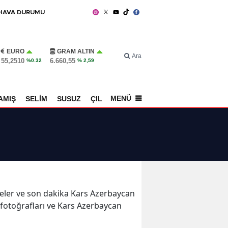
HAVA DURUMU
EURO
GRAM ALTIN
Ara
55,2510
6.660,55
%0.32
% 2,59
MENÜ
AMIŞ
SELİM
SUSUZ
ÇILDIR
SPOR
şmeler ve son dakika Kars Azerbaycan
 fotoğrafları ve Kars Azerbaycan