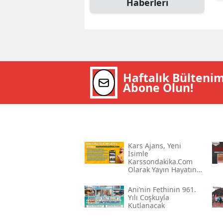
Haberleri
Haftalık Bülteni
Abone Olun!
Kars Ajans, Yeni
İsimle
Karssondakika.com
Olarak Yayın Hayatına
Devam Ediyor
Ani’nin Fethinin 961.
Yılı Coşkuyla
Kutlanacak