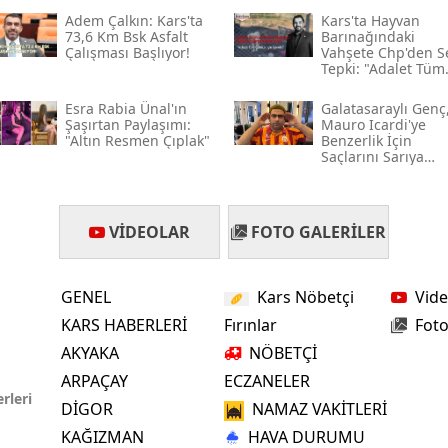
Adem Çalkın: Kars'ta
Kars'ta Hayvan
Mersin
73,6 Km Bsk Asfalt
Barınağındaki
Çalışması Başlıyor!
Vahşete Chp'den S
İstanbul
Tepki: "adalet Tüm
Canlılar İçin Gerekl
Esra Rabia Ünal'ın
Galatasaraylı Genç
İzmir
Şaşırtan Paylaşımı:
Mauro Icardi'ye
"altın Resmen Çıplak"
Benzerlik İçin
Kars
Saçlarını Sarıya
Boyadı
Kastamonu
VIDEOLAR
FOTO GALERILER
Kayseri
Kırklareli
GENEL
Kars Nöbetçi
Vide
Kırşehir
KARS HABERLERİ
Fırınlar
Foto
AKYAKA
NÖBETÇİ
Kocaeli
ARPAÇAY
ECZANELER
Konya
rleri
DİGOR
NAMAZ VAKİTLERİ
KAĞIZMAN
HAVA DURUMU
Kütahya