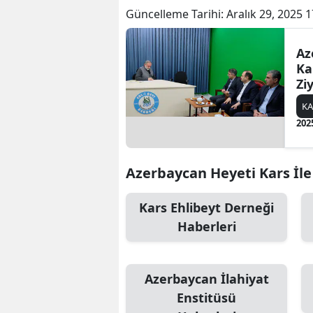
Güncelleme Tarihi:
Aralık 29, 2025 1
Az
Ka
Zi
Ça
KA
202
Azerbaycan Heyeti Kars İle 
Kars Ehlibeyt Derneği
Haberleri
Azerbaycan İlahiyat
Enstitüsü