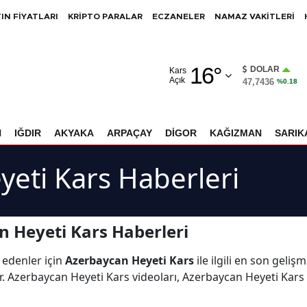
IN FİYATLARI
KRİPTO PARALAR
ECZANELER
NAMAZ VAKİTLERİ
Adana
16
°
Adıyaman
DOLAR
Kars
Açık
47,7436
%0.18
Afyonkarahisar
Ağrı
N
IĞDIR
AKYAKA
ARPAÇAY
DİGOR
KAĞIZMAN
SARIK
Amasya
eti Kars Haberleri
Ankara
Antalya
 Heyeti Kars Haberleri
Artvin
 edenler için
Azerbaycan Heyeti Kars
ile ilgili en son geli
Aydın
. Azerbaycan Heyeti Kars videoları, Azerbaycan Heyeti Kars
Balıkesir