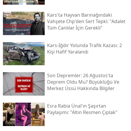
Yozgat
Kars'ta Hayvan Barınağındaki
Vahşete Chp'den Sert Tepki: "adalet
Zonguldak
Tüm Canlılar İçin Gerekli"
Aksaray
Kars-Iğdır Yolunda Trafik Kazası: 2
Bayburt
Kişi Hafif Yaralandı
Karaman
Kırıkkale
Son Depremler: 26 Ağustos'ta
Deprem Oldu Mu? Büyüklüğü Ve
Batman
Merkez Üssü Hakkında Bilgiler
Şırnak
Esra Rabia Ünal'ın Şaşırtan
Bartın
Paylaşımı: "altın Resmen Çıplak"
Ardahan
Iğdır