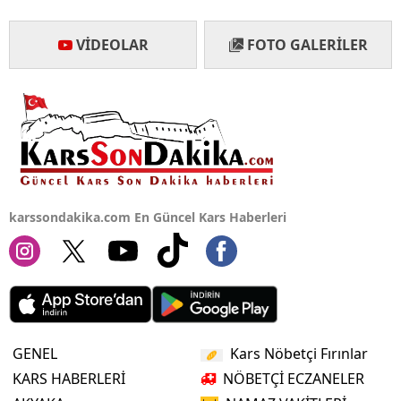
Yalova
VIDEOLAR
FOTO GALERILER
Karabük
Kilis
Osmaniye
Düzce
karssondakika.com En Güncel Kars Haberleri
GENEL
Kars Nöbetçi Fırınlar
KARS HABERLERİ
NÖBETÇİ ECZANELER