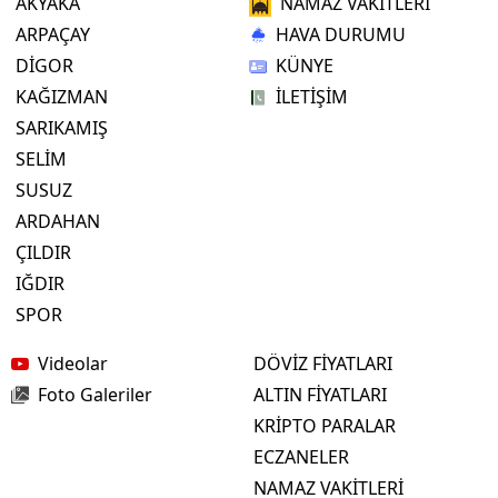
AKYAKA
NAMAZ VAKİTLERİ
ARPAÇAY
HAVA DURUMU
DİGOR
KÜNYE
KAĞIZMAN
İLETİŞİM
SARIKAMIŞ
SELİM
SUSUZ
ARDAHAN
ÇILDIR
IĞDIR
SPOR
Videolar
DÖVİZ FİYATLARI
Foto Galeriler
ALTIN FİYATLARI
KRİPTO PARALAR
ECZANELER
NAMAZ VAKİTLERİ