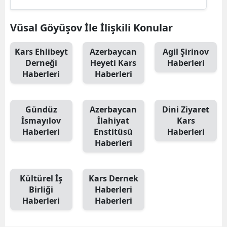
Edirne
Vüsal Göyüşov İle İlişkili Konular
Elazığ
Kars Ehlibeyt
Azerbaycan
Agil Şirinov
Erzincan
Derneği
Heyeti Kars
Haberleri
Haberleri
Haberleri
Erzurum
Eskişehir
Gündüz
Azerbaycan
Dini Ziyaret
Gaziantep
İsmayılov
İlahiyat
Kars
Haberleri
Enstitüsü
Haberleri
Giresun
Haberleri
Gümüşhane
Kültürel İş
Kars Dernek
Hakkari
Birliği
Haberleri
Hatay
Haberleri
Haberleri
Isparta