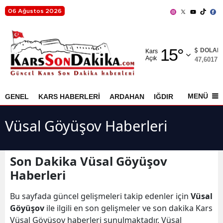
06 Ağustos 2026
Adana
15
°
Adıyaman
DOLAR
Kars
Açık
47,6017
%
Afyonkarahisar
Ağrı
MENÜ
GENEL
KARS HABERLERİ
ARDAHAN
IĞDIR
AKYAKA
Amasya
Vüsal Göyüşov Haberleri
Ankara
Antalya
Son Dakika Vüsal Göyüşov
Haberleri
Artvin
Aydın
Bu sayfada güncel gelişmeleri takip edenler için
Vüsal
Göyüşov
ile ilgili en son gelişmeler ve son dakika Kars
Balıkesir
Vüsal Göyüşov haberleri sunulmaktadır. Vüsal