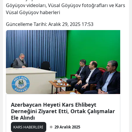
Göyüşov videoları, Vüsal Göyüşov fotoğrafları ve Kars
Bilecik
Vüsal Göyüşov haberleri
Bingöl
Güncelleme Tarihi:
Aralık 29, 2025 17:53
Bitlis
Bolu
Burdur
Bursa
Çanakkale
Çankırı
Çorum
Azerbaycan Heyeti Kars Ehlibeyt
Derneğini Ziyaret Etti, Ortak Çalışmalar
Denizli
Ele Alındı
Diyarbakır
KARS HABERLERİ
29 Aralık 2025