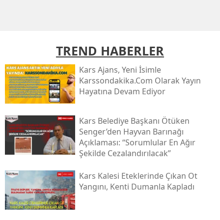
Mersin
İstanbul
TREND HABERLER
İzmir
Kars Ajans, Yeni İsimle
Kars
Karssondakika.com Olarak Yayın
Hayatına Devam Ediyor
Kastamonu
Kayseri
Kars Belediye Başkanı Ötüken
Senger’den Hayvan Barınağı
Kırklareli
Açıklaması: “sorumlular En Ağır
Şekilde Cezalandırılacak”
Kırşehir
Kocaeli
Kars Kalesi Eteklerinde Çıkan Ot
Yangını, Kenti Dumanla Kapladı
Konya
Kütahya