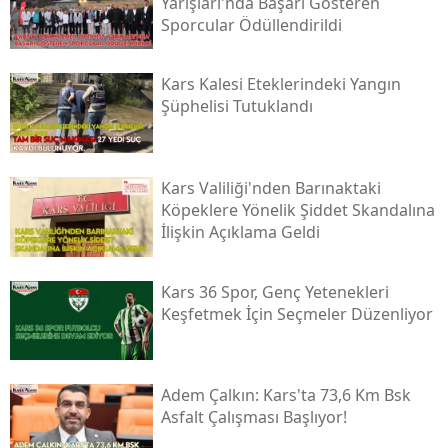
Yarışları'nda Başarı Gösteren
Sporcular Ödüllendirildi
Samsun
Siirt
Kars Kalesi Eteklerindeki Yangın
Şüphelisi Tutuklandı
Sinop
Sivas
Kars Valiliği'nden Barınaktaki
Tekirdağ
Köpeklere Yönelik Şiddet Skandalına
İlişkin Açıklama Geldi
Tokat
Trabzon
Kars 36 Spor, Genç Yetenekleri
Keşfetmek İçin Seçmeler Düzenliyor
Tunceli
Şanlıurfa
Adem Çalkın: Kars'ta 73,6 Km Bsk
Uşak
Asfalt Çalışması Başlıyor!
Van