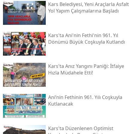
Kars Belediyesi, Yeni Araçlarla Asfalt
Malatya
Yol Yapım Çalışmalarına Başladı
Manisa
Kahramanmaraş
Kars'ta Ani'nin Fethi'nin 961. Yıl
Dönümü Büyük Coşkuyla Kutlandı
Mardin
Muğla
Kars'ta Anız Yangını Paniği: İtfaiye
Muş
Hızla Müdahele Etti!
Nevşehir
Niğde
Ani’nin Fethinin 961. Yılı Coşkuyla
Kutlanacak
Ordu
Rize
Kars'ta Düzenlenen Optimist
Sakarya