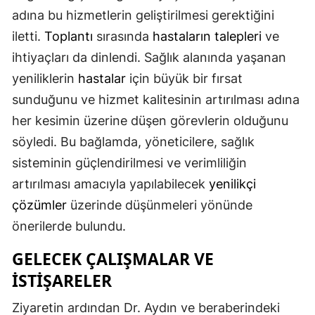
adına bu hizmetlerin geliştirilmesi gerektiğini
Malatya
iletti.
Toplantı
sırasında
hastaların talepleri
ve
Manisa
ihtiyaçları da dinlendi. Sağlık alanında yaşanan
yeniliklerin
hastalar
için büyük bir fırsat
Kahramanmaraş
sunduğunu ve hizmet kalitesinin artırılması adına
Mardin
her kesimin üzerine düşen görevlerin olduğunu
Muğla
söyledi. Bu bağlamda, yöneticilere, sağlık
sisteminin güçlendirilmesi ve verimliliğin
Muş
artırılması amacıyla yapılabilecek
yenilikçi
Nevşehir
çözümler
üzerinde düşünmeleri yönünde
Niğde
önerilerde bulundu.
Ordu
GELECEK ÇALIŞMALAR VE
İSTIŞARELER
Rize
Ziyaretin ardından Dr. Aydın ve beraberindeki
Sakarya