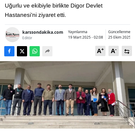
Uğurlu ve ekibiyle birlikte Digor Devlet
Bilecik
Hastanesi’ni ziyaret etti.
Bingöl
Bitlis
karssondakika.com
Yayınlanma
Güncellenme
19 Mart 2025 - 02:08
25 Ekim 2025 - 
Editör
Bolu
+
-
A
A
Burdur
Bursa
Çanakkale
Çankırı
Çorum
Denizli
Diyarbakır