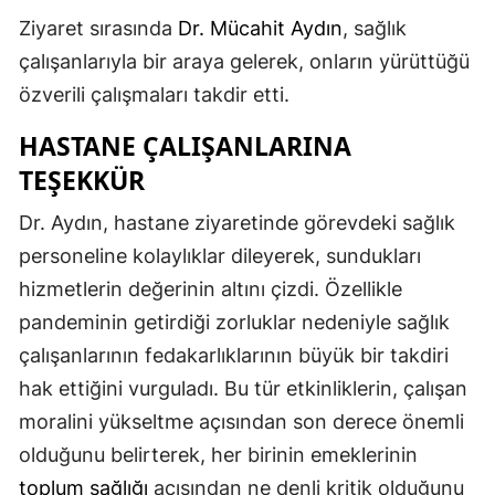
Edirne
Ziyaret sırasında
Dr. Mücahit Aydın
, sağlık
çalışanlarıyla bir araya gelerek, onların yürüttüğü
Elazığ
özverili çalışmaları takdir etti.
Erzincan
HASTANE ÇALIŞANLARINA
Erzurum
TEŞEKKÜR
Eskişehir
Dr. Aydın, hastane ziyaretinde görevdeki sağlık
Gaziantep
personeline kolaylıklar dileyerek, sundukları
hizmetlerin değerinin altını çizdi. Özellikle
Giresun
pandeminin getirdiği zorluklar nedeniyle sağlık
Gümüşhane
çalışanlarının fedakarlıklarının büyük bir takdiri
hak ettiğini vurguladı. Bu tür etkinliklerin, çalışan
Hakkari
moralini yükseltme açısından son derece önemli
Hatay
olduğunu belirterek, her birinin emeklerinin
Isparta
toplum sağlığı
açısından ne denli kritik olduğunu