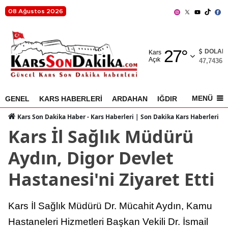
08 Ağustos 2026
Adana
27
°
Adıyaman
DOLAR
Kars
Açık
47,7436
%
Afyonkarahisar
Ağrı
MENÜ
GENEL
KARS HABERLERİ
ARDAHAN
IĞDIR
AKYAKA
Amasya
Kars Son Dakika Haber - Kars Haberleri | Son Dakika Kars Haberleri
Kars İl Sağlık Müdürü
Ankara
Aydın, Digor Devlet
Antalya
Hastanesi'ni Ziyaret Etti
Artvin
Aydın
Kars İl Sağlık Müdürü Dr. Mücahit Aydın, Kamu
Balıkesir
Hastaneleri Hizmetleri Başkan Vekili Dr. İsmail