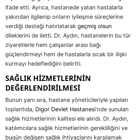
ifade etti. Ayrıca, hastanede yatan hastalarla
Mersin
yakından ilgilenip onların iyileşme süreçlerine
İstanbul
verdiği desteği hatırlatarak
geçmiş olsun
İzmir
dileklerini de iletti. Dr. Aydın, hastanelerin bu tür
ziyaretlerle hem çalışanlar arası bağı
Kars
güçlendirmeyi hem de hastalarla sıcak bir ilişki
Kastamonu
kurmayı hedeflediğini belirtti.
Kayseri
SAĞLIK HIZMETLERININ
Kırklareli
DEĞERLENDIRILMESI
Kırşehir
Bunun yanı sıra, hastane yöneticileriyle yapılan
toplantıda,
Digor Devlet Hastanesi
'nde sunulan
Kocaeli
sağlık hizmetlerinin kalitesi ele alındı. Dr. Aydın,
Konya
katılımcılara sağlık hizmetlerinin gerekliliğini ve
Kütahya
bugün değişen sağlık ihtiyaçlarını karşılamak