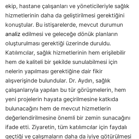
ekip, hastane çalışanları ve yöneticileriyle sağlık
Samsun
hizmetlerinin daha da geliştirilmesi gerektiğini
Siirt
konuştular. Bu istişarelerde, mevcut durumun
analiz
edilmesi ve geleceğe dönük planların
Sinop
oluşturulması gerektiği üzerinde duruldu.
Sivas
Katılımcılar, sağlık hizmetlerinin hem erişilebilir
Tekirdağ
hem de kaliteli bir şekilde sunulabilmesi için
nelerin yapılması gerektiğine dair fikir
Tokat
alışverişinde bulundular. Dr. Aydın, sağlık
Trabzon
çalışanlarıyla yapılan bu tür görüşmelerin, hem
yeni projelerin hayata geçirilmesine katkıda
Tunceli
bulunacağını hem de mevcut hizmetlerin
Şanlıurfa
değerlendirilmesine önemli bir zemin sunacağını
Uşak
ifade etti. Ziyaretin, tüm katılımcılar için faydalı
geçtiği ve çalışmaların daha da iyiye götürülmesi
Van