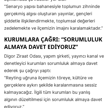
“Senaryo yapısı bahanesiyle toplumun zihninde
Malatya
gerçekmiş algısı oluşturan yayınlar, gençleri
Manisa
şiddetle ilişkilendirmekte, toplumsal değerleri
Kahramanmaraş
zedelemekte ve ilçemizin imajını karalamaktadır.”
Mardin
KURUMLARA ÇAĞRI: “SORUMLULUK
ALMAYA DAVET EDIYORUZ”
Muğla
Digor Ziraat Odası, yapım şirketi, yayıncı kanal ve
Muş
denetleyici kurumları sorumluluk almaya davet
Nevşehir
ederek şu çağrıyı yaptı:
Niğde
“Reyting uğruna ilçemizin töreye, kültüre ve
gerçeklere aykırı şekilde karalanmasına sessiz
Ordu
kalmayacağız. İlgili tüm kurumları bu yanlış
Rize
algının düzeltilmesi için sorumluluk almaya davet
Sakarya
ediyoruz.”