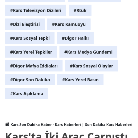
#Kars Televizyon Dizileri
#Rtük
Yalova
#Dizi Eleştirisi
#Kars Kamuoyu
Karabük
Kilis
#Kars Sosyal Tepki
#Digor Halkı
Osmaniye
#Kars Yerel Tepkiler
#Kars Medya Gündemi
Düzce
#Digor Mafya İddiaları
#Kars Sosyal Olaylar
#Digor Son Dakika
#Kars Yerel Basın
#Kars Açıklama
Kars Son Dakika Haber - Kars Haberleri | Son Dakika Kars Haberleri
Kars'ta İki Araç Çarpıştı,