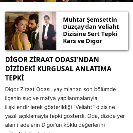
Edirne
Muhtar Şemsettin
Elazığ
Düzçay’dan Veliaht
Erzincan
Dizisine Sert Tepki
Kars ve Digor
Erzurum
Eskişehir
DIGOR ZIRAAT ODASI’NDAN
DIZIDEKI KURGUSAL ANLATIMA
Gaziantep
TEPKI
Giresun
Digor Ziraat Odası, yayımlanan son bölümde
Gümüşhane
ilçenin suç ve mafya yapılanmalarıyla
Hakkari
ilişkilendirilerek gösterildiği “Veliaht” dizisine
yazılı açıklamayla tepki gösterdi. Oda, dizide yer
Hatay
alan ifadelerin Digor’un köklü değerlerini
Isparta