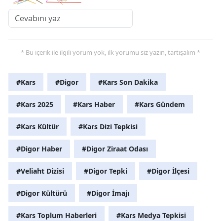
Yozgat
Zonguldak
* Bu içerik ile ilgili yorum yok, ilk yorumu siz yazın, tartışalım *
Aksaray
Bayburt
#Kars
#Digor
#Kars Son Dakika
Karaman
#Kars 2025
#Kars Haber
#Kars Gündem
Kırıkkale
#Kars Kültür
#Kars Dizi Tepkisi
Batman
#Digor Haber
#Digor Ziraat Odası
Şırnak
#Veliaht Dizisi
#Digor Tepki
#Digor İlçesi
Bartın
#Digor Kültürü
#Digor İmajı
Ardahan
#Kars Toplum Haberleri
#Kars Medya Tepkisi
Iğdır