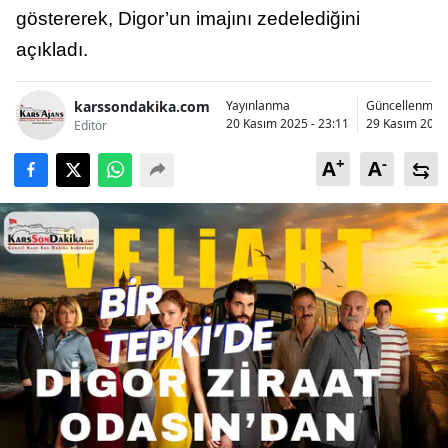
göstererek, Digor’un imajını zedelediğini
Bilecik
açıkladı.
Bingöl
Bitlis
karssondakika.com
Yayınlanma
Güncellenme
20 Kasım 2025 - 23:11
29 Kasım 2025 
Editör
Bolu
+
-
A
A
Burdur
Bursa
Çanakkale
Çankırı
Çorum
Denizli
Diyarbakır