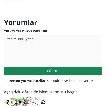
Samsun
Siirt
Yorumlar
Sinop
Yorum Yazın (500 Karakter)
Sivas
Tekirdağ
Tokat
Trabzon
GÖNDER
Tunceli
Yorum yazma kurallarını
okudum ve kabul ediyorum
Şanlıurfa
Aşağıdaki görselde işlemin sonucu kaçtır
Uşak
Van