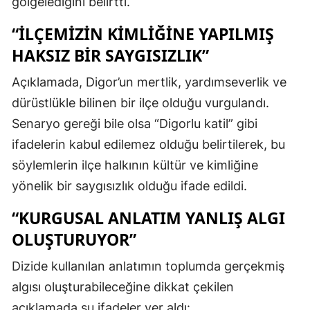
gölgelediğini belirtti.
Mersin
“İLÇEMIZIN KIMLIĞINE YAPILMIŞ
İstanbul
HAKSIZ BIR SAYGISIZLIK”
İzmir
Açıklamada, Digor’un mertlik, yardımseverlik ve
dürüstlükle bilinen bir ilçe olduğu vurgulandı.
Kars
Senaryo gereği bile olsa “Digorlu katil” gibi
Kastamonu
ifadelerin kabul edilemez olduğu belirtilerek, bu
Kayseri
söylemlerin ilçe halkının kültür ve kimliğine
yönelik bir saygısızlık olduğu ifade edildi.
Kırklareli
“KURGUSAL ANLATIM YANLIŞ ALGI
Kırşehir
OLUŞTURUYOR”
Kocaeli
Dizide kullanılan anlatımın toplumda gerçekmiş
Konya
algısı oluşturabileceğine dikkat çekilen
Kütahya
açıklamada şu ifadeler yer aldı: