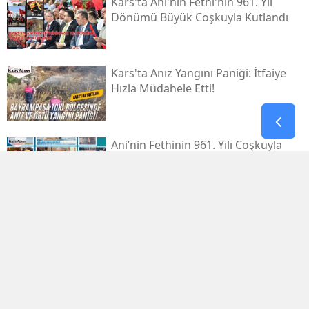
Kars'ta Ani'nin Fethi'nin 961. Yıl
Dönümü Büyük Coşkuyla Kutlandı
Kars'ta Anız Yangını Paniği: İtfaiye
Hızla Müdahele Etti!
Ani’nin Fethinin 961. Yılı Coşkuyla
Kutlanacak
Kars'ta Düzenlenen Optimist
Yarışları'nda Başarı Gösteren
Sporcular Ödüllendirildi
Kars Kalesi Eteklerindeki Yangın
Şüphelisi Tutuklandı