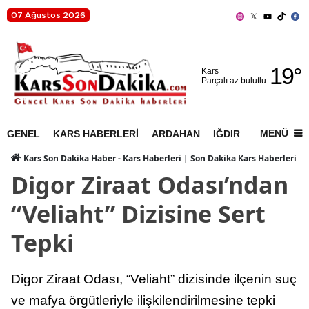
07 Ağustos 2026
Adana
19
°
Adıyaman
Kars
Parçalı az bulutlu
Afyonkarahisar
Ağrı
MENÜ
GENEL
KARS HABERLERİ
ARDAHAN
IĞDIR
AKYAKA
Amasya
Kars Son Dakika Haber - Kars Haberleri | Son Dakika Kars Haberleri
Digor Ziraat Odası’ndan
Ankara
“Veliaht” Dizisine Sert
Antalya
Tepki
Artvin
Aydın
Digor Ziraat Odası, “Veliaht” dizisinde ilçenin suç
Balıkesir
ve mafya örgütleriyle ilişkilendirilmesine tepki