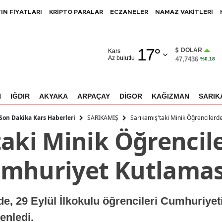
IN FİYATLARI
KRİPTO PARALAR
ECZANELER
NAMAZ VAKİTLERİ
Adana
17
°
Adıyaman
DOLAR
Kars
Az bulutlu
47,7436
%0.18
Afyonkarahisar
Ağrı
N
IĞDIR
AKYAKA
ARPAÇAY
DİGOR
KAĞIZMAN
SARIK
Amasya
SARIKAMIŞ
Sarıkamış'taki Minik Öğrenciler
 Son Dakika Kars Haberleri
taki Minik Öğrencil
Ankara
Antalya
mhuriyet Kutlamas
Artvin
Aydın
e, 29 Eylül İlkokulu öğrencileri Cumhuriyeti
Balıkesir
enledi.