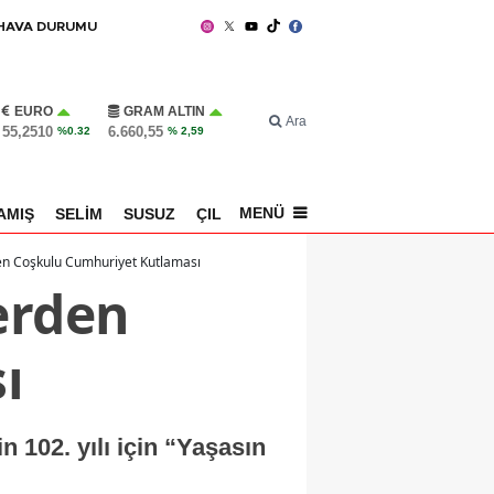
HAVA DURUMU
EURO
GRAM ALTIN
Ara
55,2510
6.660,55
%0.32
% 2,59
MENÜ
AMIŞ
SELİM
SUSUZ
ÇILDIR
SPOR
den Coşkulu Cumhuriyet Kutlaması
erden
ı
n 102. yılı için “Yaşasın