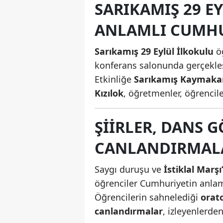
SARIKAMIŞ 29 E
ANLAMLI CUMHU
Sarıkamış 29 Eylül İlkokulu
öğ
konferans salonunda gerçekleşt
Etkinliğe
Sarıkamış Kaymakam
Kızılok
, öğretmenler, öğrencile
ŞIIRLER, DANS G
CANLANDIRMALA
Saygı duruşu ve
İstiklal Marş
öğrenciler Cumhuriyetin anlam
Öğrencilerin sahnelediği
orat
canlandırmalar
, izleyenlerden