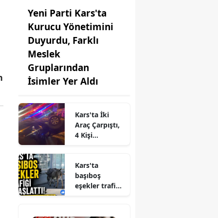
Yeni Parti Kars'ta
Kurucu Yönetimini
Duyurdu, Farklı
Meslek
Gruplarından
n
İsimler Yer Aldı
Kars'ta İki
Araç Çarpıştı,
4 Kişi
Yaralandı
Kars'ta
başıboş
eşekler trafiği
yavaşlattı,
renkli anlar
sosyal