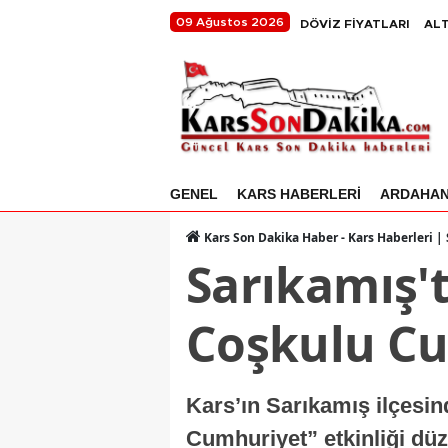
09 Ağustos 2026
DÖVİZ FİYATLARI
ALT
GENEL
KARS HABERLERİ
ARDAHA
Kars Son Dakika Haber - Kars Haberleri |
Sarıkamış'
Coşkulu Cu
Kars’ın Sarıkamış ilçesind
Cumhuriyet” etkinliği düz