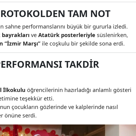
Malatya
 PROTOKOLDEN TAM NOT
Manisa
erin sahne performanslarını büyük bir gururla izledi.
 bayrakları
ve
Atatürk posterleriyle
süslenirken,
Kahramanmaraş
CHP Kars İl
Kars'ta 132 
n “İzmir Marşı”
ile coşkulu bir şekilde sona erdi.
Başkanlığı'nda
hapis cezası
Mardin
Baran Karahan
bulunan fira
Muğla
PERFORMANSI TAKDIR
dönemi başladı,
hükümlü
yen...
operasyo...
Muş
Nevşehir
l İlkokulu
öğrencilerinin hazırladığı anlamlı gösteri
Niğde
timine teşekkür etti.
n çocukların gözlerinde ve kalplerinde nasıl
Ordu
er önüne serdi.
Rize
Sakarya