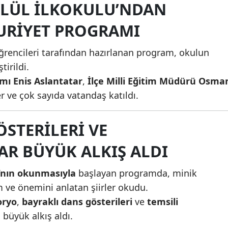
YLÜL İLKOKULU’NDAN
Mersin
RIYET PROGRAMI
İstanbul
rencileri tarafından hazırlanan program, okulun
İzmir
irildi.
Kars
ı Enis Aslantatar
,
İlçe Milli Eğitim Müdürü Osma
r ve çok sayıda vatandaş katıldı.
Kastamonu
Kayseri
ÖSTERILERI VE
Kırklareli
R BÜYÜK ALKIŞ ALDI
Kırşehir
ı’nın okunmasıyla
başlayan programda, minik
Kocaeli
 ve önemini anlatan şiirler okudu.
oryo
,
bayraklı dans gösterileri
ve
temsili
Konya
 büyük alkış aldı.
Kütahya