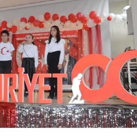
Yozgat
Zonguldak
Aksaray
Bayburt
Karaman
Kırıkkale
Batman
Şırnak
Bartın
Ardahan
Iğdır