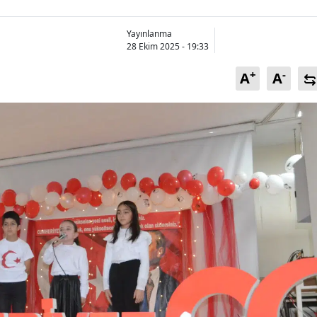
Bilecik
Yayınlanma
Bingöl
28 Ekim 2025 - 19:33
Bitlis
+
-
A
A
Bolu
Burdur
Bursa
Çanakkale
Çankırı
Çorum
Denizli
Diyarbakır