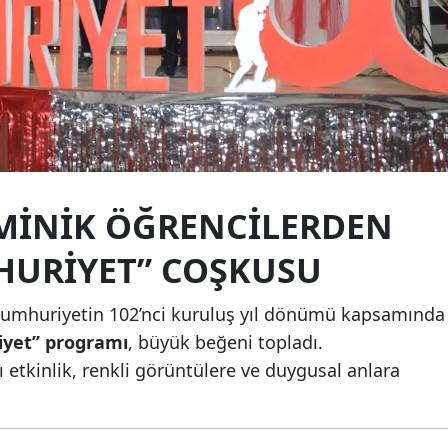
Edirne
Elazığ
Erzincan
Erzurum
Eskişehir
 MINIK ÖĞRENCILERDEN
Gaziantep
HURIYET” COŞKUSU
Giresun
Cumhuriyetin 102’nci kuruluş yıl dönümü kapsamında
Gümüşhane
iyet” programı
, büyük beğeni topladı.
Hakkari
ı etkinlik, renkli görüntülere ve duygusal anlara
Hatay
Isparta