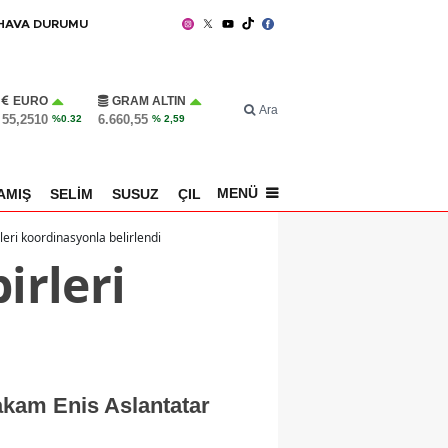
HAVA DURUMU
EURO
GRAM ALTIN
Ara
55,2510
6.660,55
%0.32
% 2,59
MENÜ
AMIŞ
SELİM
SUSUZ
ÇILDIR
SPOR
leri koordinasyonla belirlendi
irleri
makam Enis Aslantatar