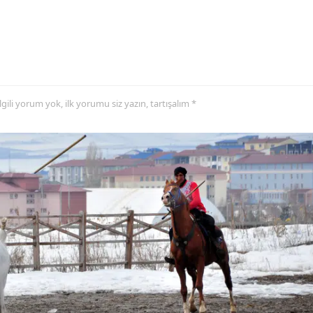
Yozgat
Zonguldak
Aksaray
 ilgili yorum yok, ilk yorumu siz yazın, tartışalım *
Bayburt
Karaman
Kırıkkale
Batman
Şırnak
Bartın
Ardahan
Iğdır