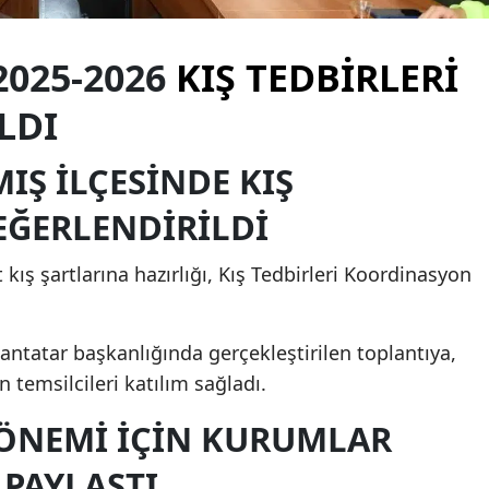
Edirne
 2025-2026
KIŞ TEDBIRLERI
Elazığ
LDI
Erzincan
Erzurum
MIŞ ILÇESINDE KIŞ
Eskişehir
EĞERLENDIRILDI
Gaziantep
t kış şartlarına hazırlığı, Kış Tedbirleri Koordinasyon
Giresun
Gümüşhane
ntatar başkanlığında gerçekleştirilen toplantıya,
n temsilcileri katılım sağladı.
Hakkari
DÖNEMI IÇIN KURUMLAR
Hatay
 PAYLAŞTI
Isparta