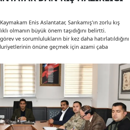
Malatya
Manisa
aymakam Enis Aslantatar, Sarıkamış'ın zorlu kış
Kars'ta Kiracı-Ev
80 Kilometr
ıklı olmanın büyük önem taşıdığını belirtti.
Sahibi Tartışması: 2
Asfalt Paras
Kahramanmaraş
e görev ve sorumlulukların bir kez daha hatırlatıldığını
Kişi Bıçakla
Yıl Asfalt Ü
Mardin
uriyetlerinin önüne geçmek için azami çaba
Yaraland...
Tesi...
Muğla
Muş
Nevşehir
Niğde
Ordu
Rize
Sakarya