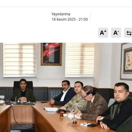
Bilecik
Yayınlanma
Bingöl
18 Kasım 2025 - 21:50
Bitlis
+
-
A
A
Bolu
Burdur
Bursa
Çanakkale
Çankırı
Çorum
Denizli
Diyarbakır