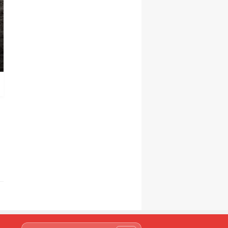
SARIKAMIŞ
Sarıkamış'ta kargo kam
otobüsü çarpıştı, 9 yaral