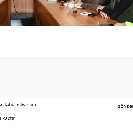
Samsun
Siirt
Sinop
Sivas
Tekirdağ
Tokat
Trabzon
Tunceli
e kabul ediyorum
GÖNDE
Şanlıurfa
 kaçtır
Uşak
Van