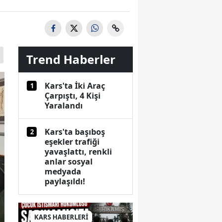
Trend Haberler
Kars'ta İki Araç
1
Çarpıştı, 4 Kişi
Yaralandı
Kars'ta başıboş
2
eşekler trafiği
yavaşlattı, renkli
anlar sosyal
medyada
paylaşıldı!
KARS HABERLERİ