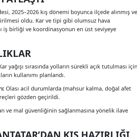
Mersin
si, 2025–2026 kış dönemi boyunca ilçede alınmış v
rilmesi oldu. Kar ve tipi gibi olumsuz hava
İstanbul
ı iş birliği ve koordinasyonun en üst seviyeye
İzmir
Kars
LIKLAR
Kastamonu
ar yağışı sırasında yolların sürekli açık tutulması içi
Kayseri
ların kullanımı planlandı.
Kırklareli
ı:
Olası acil durumlarda (mahsur kalma, doğal afet
Kırşehir
reçleri gözden geçirildi.
Kocaeli
n ve mal güvenliğinin sağlanmasına yönelik ilave
Konya
NTATAR’DAN KIŞ HAZIRLIĞI
Kütahya