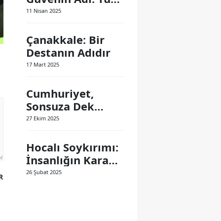
Polis Teşkilatı
11 Nisan 2025
Çanakkale: Bir
Destanın Adıdır
17 Mart 2025
Cumhuriyet,
Sonsuza Dek
Yaşayacak
27 Ekim 2025
Hocalı Soykırımı:
İnsanlığın Kara
Lekesi
26 Şubat 2025
R