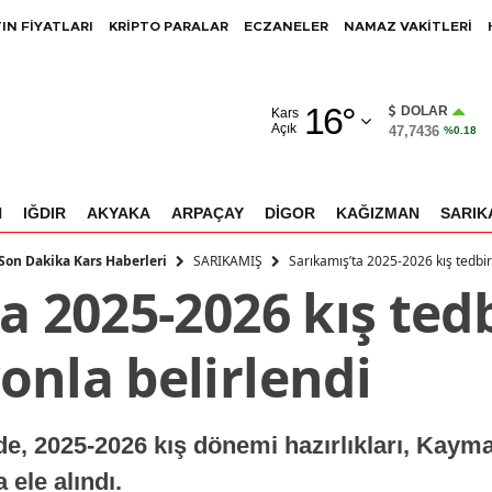
IN FİYATLARI
KRİPTO PARALAR
ECZANELER
NAMAZ VAKİTLERİ
Adana
16
°
Adıyaman
DOLAR
Kars
Açık
47,7436
%0.18
Afyonkarahisar
Ağrı
N
IĞDIR
AKYAKA
ARPAÇAY
DİGOR
KAĞIZMAN
SARIK
Amasya
SARIKAMIŞ
Sarıkamış’ta 2025-2026 kış tedbir
 Son Dakika Kars Haberleri
a 2025-2026 kış tedb
Ankara
Antalya
onla belirlendi
Artvin
Aydın
de, 2025-2026 kış dönemi hazırlıkları, Kay
Balıkesir
 ele alındı.