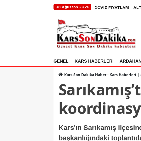
08 Ağustos 2026
DÖVİZ FİYATLARI
ALT
GENEL
KARS HABERLERİ
ARDAHA
Kars Son Dakika Haber - Kars Haberleri |
Sarıkamış’t
koordinasy
Kars'ın Sarıkamış ilçesin
başkanlığındaki toplantıda