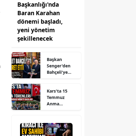
Başkanlığı'nda
e
Baran Karahan
dönemi başladı,
yeni yönetim
şekillenecek
Başkan
n
Senger'den
Bahçeli'ye
Kars
Projeleriyle
Kars'ta 15
İlgili
Temmuz
Bilgilendirme
Anma
Ziyareti
Törenleri ve
Demokrasi
Nöbeti Başladı