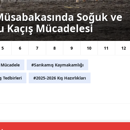
Yalova
t Müsabakasında Soğuk ve
Karabük
u Kaçış Mücadelesi
Kilis
Osmaniye
5
6
7
8
9
10
11
12
Düzce
 Mücadele
#Sarıkamış Kaymakamlığı
ş Tedbirleri
#2025-2026 Kış Hazırlıkları