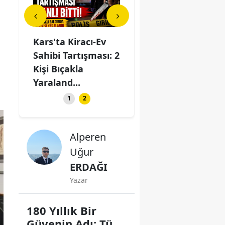
elik
Kars'ta Kiracı-Ev
80 Kilometrelik
Kars
ına, 40
Sahibi Tartışması: 2
Asfalt Parasına, 40
Sahi
retecek
Kişi Bıçakla
Yıl Asfalt Üretecek
Kişi
Yaraland...
Tesi...
Yara
1
2
Alperen
Uğur
ERDAĞI
Yazar
180 Yıllık Bir
Güvenin Adı: Türk