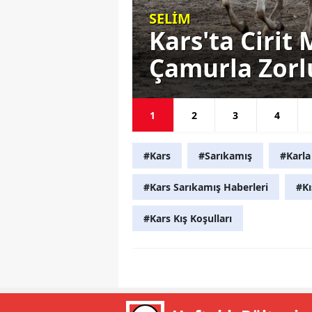
SELİM
asilhane
Kars'ta Ciri
ıldı
Çamurla Zorl
1
2
3
4
#Kars
#Sarıkamış
#Karla
#Kars Sarıkamış Haberleri
#Kı
#Kars Kış Koşulları