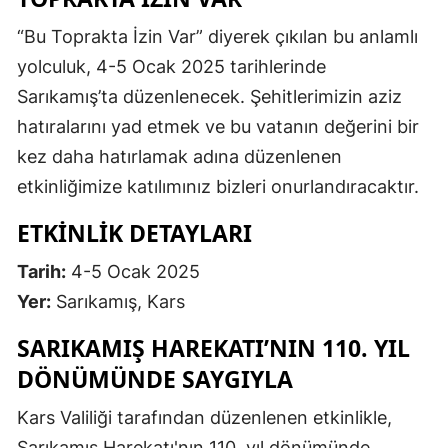
Mersin
“Bu Toprakta İzin Var” diyerek çıkılan bu anlamlı
yolculuk, 4-5 Ocak 2025 tarihlerinde
İstanbul
Sarıkamış’ta düzenlenecek. Şehitlerimizin aziz
İzmir
hatıralarını yad etmek ve bu vatanın değerini bir
Kars
kez daha hatırlamak adına düzenlenen
etkinliğimize katılımınız bizleri onurlandıracaktır.
Kastamonu
ETKINLIK DETAYLARI
Kayseri
Tarih:
4-5 Ocak 2025
Kırklareli
Yer:
Sarıkamış, Kars
Kırşehir
SARIKAMIŞ HAREKATI’NIN 110. YIL
Kocaeli
DÖNÜMÜNDE SAYGIYLA
Konya
Kars Valiliği tarafından düzenlenen etkinlikle,
Kütahya
Sarıkamış Harekatı'nın 110. yıl dönümünde