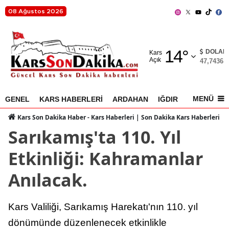
08 Ağustos 2026
Adana
14
°
Adıyaman
DOLAR
Kars
Açık
47,7436
%
Afyonkarahisar
Ağrı
MENÜ
GENEL
KARS HABERLERİ
ARDAHAN
IĞDIR
AKYAKA
Amasya
Kars Son Dakika Haber - Kars Haberleri | Son Dakika Kars Haberleri
Sarıkamış'ta 110. Yıl
Ankara
Etkinliği: Kahramanlar
Antalya
Anılacak.
Artvin
Aydın
Kars Valiliği, Sarıkamış Harekatı'nın 110. yıl
Balıkesir
dönümünde düzenlenecek etkinlikle