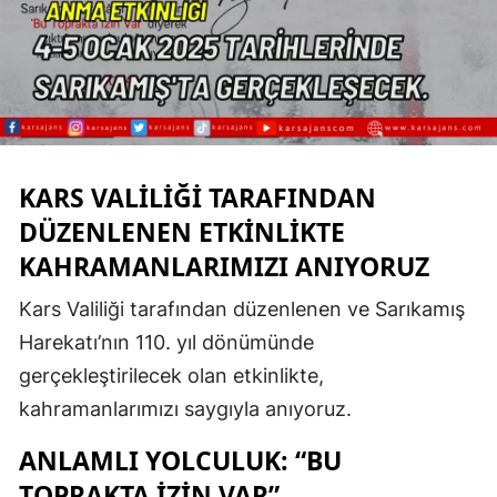
Edirne
Elazığ
Erzincan
Erzurum
KARS VALILIĞI TARAFINDAN
Eskişehir
DÜZENLENEN ETKINLIKTE
Gaziantep
KAHRAMANLARIMIZI ANIYORUZ
Giresun
Kars Valiliği tarafından düzenlenen ve Sarıkamış
Harekatı’nın 110. yıl dönümünde
Gümüşhane
gerçekleştirilecek olan etkinlikte,
Hakkari
kahramanlarımızı saygıyla anıyoruz.
Hatay
ANLAMLI YOLCULUK: “BU
Isparta
TOPRAKTA İZIN VAR”