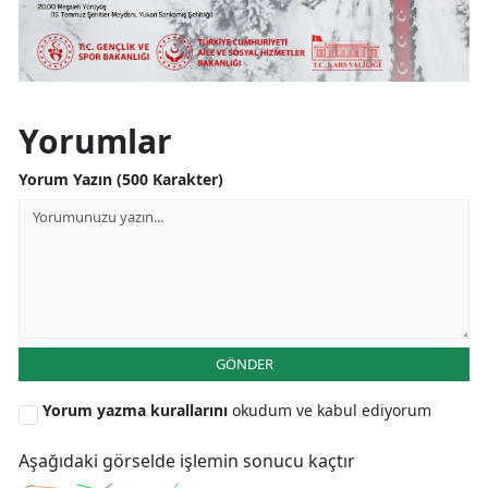
Yozgat
Zonguldak
Aksaray
Yorumlar
Bayburt
Yorum Yazın (500 Karakter)
Karaman
Kırıkkale
Batman
Şırnak
GÖNDER
Bartın
Yorum yazma kurallarını
okudum ve kabul ediyorum
Ardahan
Aşağıdaki görselde işlemin sonucu kaçtır
Iğdır