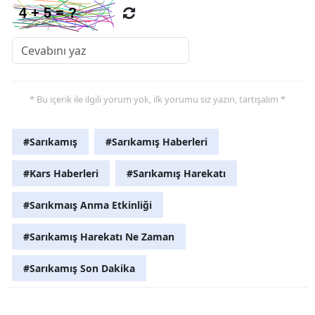
Yalova
Karabük
Kilis
* Bu içerik ile ilgili yorum yok, ilk yorumu siz yazın, tartışalım *
Osmaniye
#Sarıkamış
#Sarıkamış Haberleri
Düzce
#Kars Haberleri
#Sarıkamış Harekatı
#Sarıkmaış Anma Etkinliği
#Sarıkamış Harekatı Ne Zaman
#Sarıkamış Son Dakika