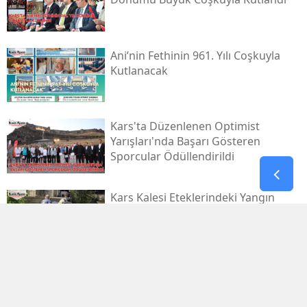
Ani’nin Fethinin 961. Yılı Coşkuyla
Kutlanacak
Kars'ta Düzenlenen Optimist
Yarışları'nda Başarı Gösteren
Sporcular Ödüllendirildi
Kars Kalesi Eteklerindeki Yangın
Şüphelisi Tutuklandı
Kars Valiliği'nden Barınaktaki
Köpeklere Yönelik Şiddet Skandalına
İlişkin Açıklama Geldi