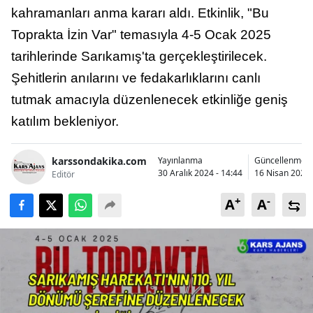
kahramanları anma kararı aldı. Etkinlik, "Bu
Bilecik
Toprakta İzin Var" temasıyla 4-5 Ocak 2025
Bingöl
tarihlerinde Sarıkamış'ta gerçekleştirilecek.
Bitlis
Şehitlerin anılarını ve fedakarlıklarını canlı
tutmak amacıyla düzenlenecek etkinliğe geniş
Bolu
katılım bekleniyor.
Burdur
Bursa
karssondakika.com
Yayınlanma
Güncellenme
30 Aralık 2024 - 14:44
16 Nisan 2025 
Editör
Çanakkale
+
-
A
A
Çankırı
Çorum
Denizli
Diyarbakır