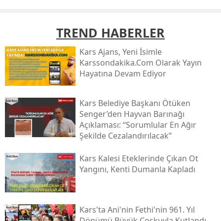
TREND HABERLER
Kars Ajans, Yeni İsimle
Karssondakika.com Olarak Yayın
Hayatına Devam Ediyor
Kars Belediye Başkanı Ötüken
Senger’den Hayvan Barınağı
Açıklaması: “sorumlular En Ağır
Şekilde Cezalandırılacak”
Kars Kalesi Eteklerinde Çıkan Ot
Yangını, Kenti Dumanla Kapladı
Kars'ta Ani'nin Fethi'nin 961. Yıl
Dönümü Büyük Coşkuyla Kutlandı