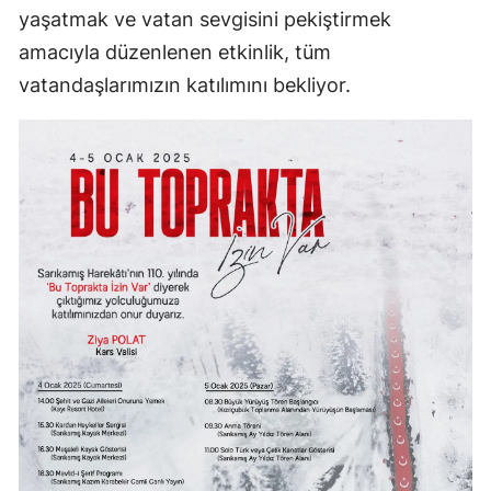
yaşatmak ve vatan sevgisini pekiştirmek
Samsun
amacıyla düzenlenen etkinlik, tüm
Siirt
vatandaşlarımızın katılımını bekliyor.
Sinop
Sivas
Tekirdağ
Tokat
Trabzon
Tunceli
Şanlıurfa
Uşak
Van