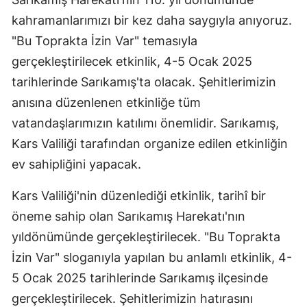
kahramanlarımızı bir kez daha saygıyla anıyoruz.
Malatya
"Bu Toprakta İzin Var" temasıyla
Manisa
gerçekleştirilecek etkinlik, 4-5 Ocak 2025
Kahramanmaraş
tarihlerinde Sarıkamış'ta olacak. Şehitlerimizin
anısına düzenlenen etkinliğe tüm
Mardin
vatandaşlarımızın katılımı önemlidir. Sarıkamış,
Muğla
Kars Valiliği tarafından organize edilen etkinliğin
Muş
ev sahipliğini yapacak.
Nevşehir
Kars Valiliği'nin düzenlediği etkinlik, tarihî bir
öneme sahip olan Sarıkamış Harekatı'nın
Niğde
yıldönümünde gerçekleştirilecek. "Bu Toprakta
Ordu
İzin Var" sloganıyla yapılan bu anlamlı etkinlik, 4-
Rize
5 Ocak 2025 tarihlerinde Sarıkamış ilçesinde
gerçekleştirilecek. Şehitlerimizin hatırasını
Sakarya