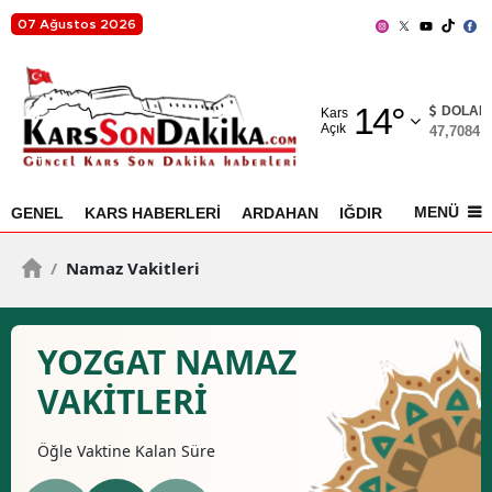
07 Ağustos 2026
Adana
14
°
Adıyaman
DOLAR
Kars
Açık
47,7084
%
Afyonkarahisar
Ağrı
MENÜ
GENEL
KARS HABERLERİ
ARDAHAN
IĞDIR
AKYAKA
Amasya
/
Namaz Vakitleri
Ankara
Antalya
YOZGAT NAMAZ
Artvin
VAKİTLERİ
Aydın
Öğle
Vaktine Kalan Süre
Balıkesir