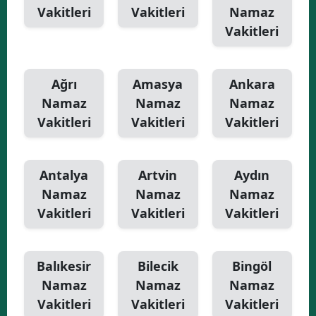
Vakitleri
Vakitleri
Namaz
Yalova
Vakitleri
Karabük
Ağrı
Amasya
Ankara
Kilis
Namaz
Namaz
Namaz
Osmaniye
Vakitleri
Vakitleri
Vakitleri
Düzce
Antalya
Artvin
Aydın
Namaz
Namaz
Namaz
Vakitleri
Vakitleri
Vakitleri
Balıkesir
Bilecik
Bingöl
Namaz
Namaz
Namaz
Vakitleri
Vakitleri
Vakitleri