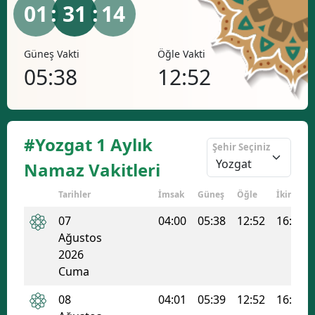
01
: 31 :
13
Bilecik
Bingöl
Güneş Vakti
Öğle Vakti
İkindi Va
05:38
12:52
16:
Bitlis
Bolu
Burdur
#Yozgat 1 Aylık
Şehir Seçiniz
Bursa
Namaz Vakitleri
Çanakkale
Tarihler
İmsak
Güneş
Öğle
İkindi
Çankırı
07
04:00
05:38
12:52
16:42
Ağustos
Çorum
2026
Cuma
Denizli
08
04:01
05:39
12:52
16:42
Diyarbakır