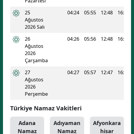
Pazartesi
Yozgat
25
04:24
05:55
12:48
16:31
Ağustos
Zonguldak
2026 Salı
Aksaray
26
04:26
05:56
12:48
16:31
Ağustos
Bayburt
2026
Karaman
Çarşamba
27
04:27
05:57
12:47
16:30
Kırıkkale
Ağustos
Batman
2026
Perşembe
Şırnak
Türkiye Namaz Vakitleri
Bartın
Ardahan
Adana
Adıyaman
Afyonkara
Namaz
Namaz
hisar
Iğdır