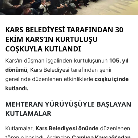
Edirne
Elazığ
KARS
BELEDIYESI TARAFINDAN
30
Erzincan
EKIM
KARS’IN KURTULUŞU
Erzurum
COŞKUYLA KUTLANDI
Eskişehir
Kars’ın düşman işgalinden kurtuluşunun
105. yıl
dönümü
,
Kars Belediyesi
tarafından şehir
Gaziantep
genelinde düzenlenen etkinliklerle
coşku içinde
Giresun
kutlandı.
Gümüşhane
MEHTERAN YÜRÜYÜŞÜYLE BAŞLAYAN
Hakkari
KUTLAMALAR
Hatay
Kutlamalar,
Kars Belediyesi önünde
düzenlenen
Isparta
törenle başladı. Ardından
Çamlıca Kavşağı’ndan