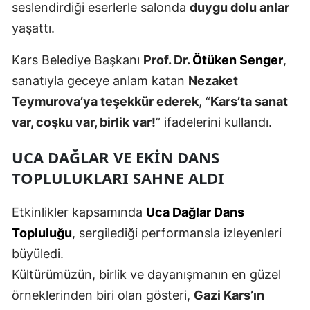
seslendirdiği eserlerle salonda
duygu dolu anlar
Malatya
yaşattı.
Manisa
Kars Belediye Başkanı
Prof. Dr.
Ötüken Senger
,
Kahramanmaraş
sanatıyla geceye anlam katan
Nezaket
Teymurova’ya teşekkür ederek
, “
Kars’ta sanat
Mardin
var, coşku var, birlik var!
” ifadelerini kullandı.
Muğla
UCA DAĞLAR VE EKIN DANS
Muş
TOPLULUKLARI SAHNE ALDI
Nevşehir
Etkinlikler kapsamında
Uca Dağlar Dans
Niğde
Topluluğu
, sergilediği performansla izleyenleri
Ordu
büyüledi.
Kültürümüzün, birlik ve dayanışmanın en güzel
Rize
örneklerinden biri olan gösteri,
Gazi Kars’ın
Sakarya