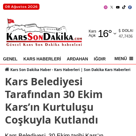
08 Ağustos 2026
Adana
16
°
Adıyaman
DOLAR
Kars
Açık
47,7436
%
Afyonkarahisar
Ağrı
MENÜ
GENEL
KARS HABERLERİ
ARDAHAN
IĞDIR
AKYAKA
Amasya
Kars Son Dakika Haber - Kars Haberleri | Son Dakika Kars Haberleri
Kars Belediyesi
Ankara
Tarafından 30 Ekim
Antalya
Kars’ın Kurtuluşu
Artvin
Coşkuyla Kutlandı
Aydın
Balıkesir
Kars Belediyesi, 30 Ekim tarihi Kars'ın