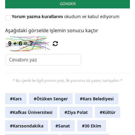
GÖNDER
Yorum yazma kurallarını
okudum ve kabul ediyorum
Aşağıdaki görselde işlemin sonucu kaçtır
* Bu içerik ile ilgili yorum yok, ilk yorumu siz yazın, tartışalım *
#Kars
#Ötüken Senger
#Kars Belediyesi
#Kafkas Üniversitesi
#Ziya Polat
#Kültür
#Karssondakika
#Sanat
#30 Ekim