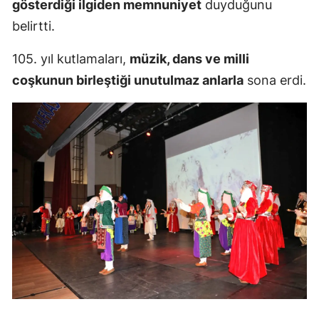
gösterdiği ilgiden memnuniyet
duyduğunu
belirtti.
Yozgat
Zonguldak
105. yıl kutlamaları,
müzik, dans ve milli
coşkunun birleştiği unutulmaz anlarla
sona erdi.
Aksaray
Bayburt
Karaman
Kırıkkale
Batman
Şırnak
Bartın
Ardahan
Iğdır