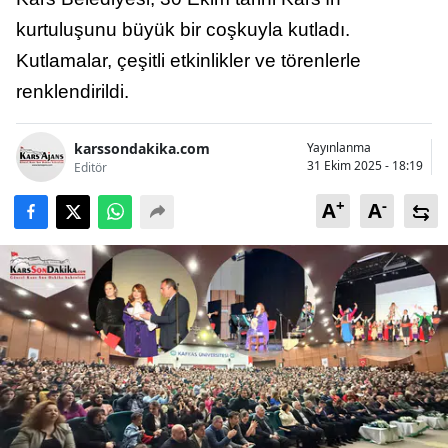
Bilecik
kurtuluşunu büyük bir coşkuyla kutladı.
Kutlamalar, çeşitli etkinlikler ve törenlerle
Bingöl
renklendirildi.
Bitlis
Bolu
karssondakika.com
Yayınlanma
31 Ekim 2025 - 18:19
Editör
Burdur
+
-
A
A
Bursa
Çanakkale
Çankırı
Çorum
Denizli
Diyarbakır