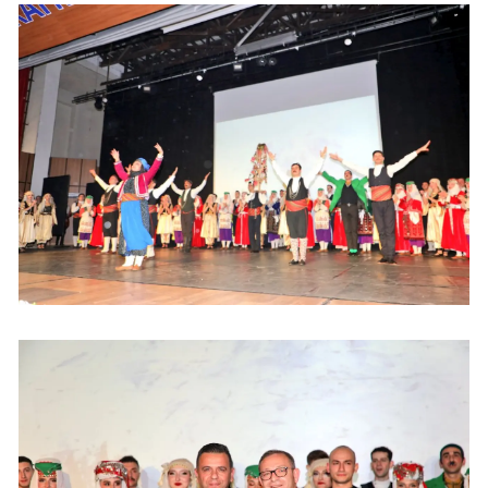
Yalova
Karabük
Kilis
Osmaniye
Düzce