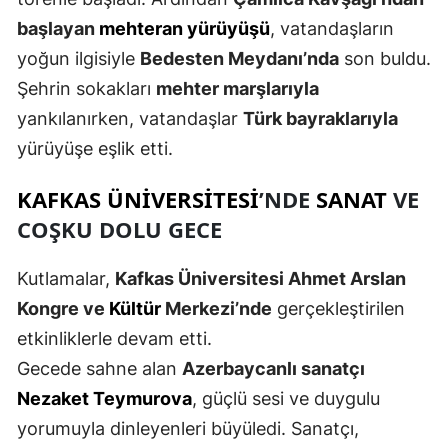
Mersin
başlayan
mehteran yürüyüşü
, vatandaşların
yoğun ilgisiyle
Bedesten Meydanı’nda
son buldu.
İstanbul
Şehrin sokakları
mehter marşlarıyla
İzmir
yankılanırken, vatandaşlar
Türk bayraklarıyla
yürüyüşe eşlik etti.
Kars
Kastamonu
KAFKAS ÜNIVERSITESI
’NDE
SANAT
VE
COŞKU DOLU GECE
Kayseri
Kırklareli
Kutlamalar,
Kafkas Üniversitesi Ahmet Arslan
Kongre ve
Kültür
Merkezi’nde
gerçekleştirilen
Kırşehir
etkinliklerle devam etti.
Kocaeli
Gecede sahne alan
Azerbaycanlı sanatçı
Konya
Nezaket Teymurova
, güçlü sesi ve duygulu
yorumuyla dinleyenleri büyüledi. Sanatçı,
Kütahya