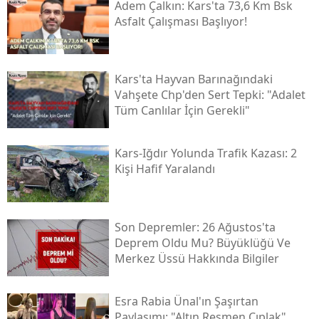
Adem Çalkın: Kars'ta 73,6 Km Bsk
Asfalt Çalışması Başlıyor!
Kars'ta Hayvan Barınağındaki
Vahşete Chp'den Sert Tepki: "adalet
Tüm Canlılar İçin Gerekli"
Kars-Iğdır Yolunda Trafik Kazası: 2
Kişi Hafif Yaralandı
Son Depremler: 26 Ağustos'ta
Deprem Oldu Mu? Büyüklüğü Ve
Merkez Üssü Hakkında Bilgiler
Esra Rabia Ünal'ın Şaşırtan
Paylaşımı: "altın Resmen Çıplak"