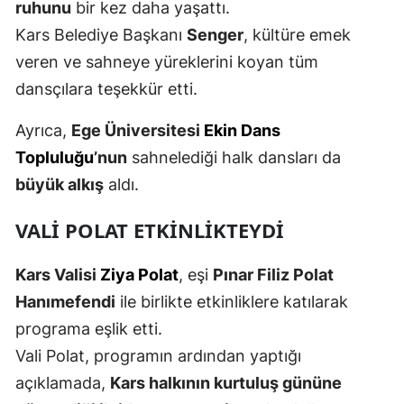
ruhunu
bir kez daha yaşattı.
Samsun
Kars Belediye Başkanı
Senger
, kültüre emek
veren ve sahneye yüreklerini koyan tüm
Siirt
dansçılara teşekkür etti.
Sinop
Ayrıca,
Ege Üniversitesi
Ekin Dans
Sivas
Topluluğu
’nun
sahnelediği halk dansları da
Tekirdağ
büyük alkış
aldı.
Tokat
VALI POLAT ETKINLIKTEYDI
Trabzon
Kars Valisi
Ziya Polat
, eşi
Pınar Filiz Polat
Tunceli
Hanımefendi
ile birlikte etkinliklere katılarak
Şanlıurfa
programa eşlik etti.
Vali Polat, programın ardından yaptığı
Uşak
açıklamada,
Kars halkının kurtuluş gününe
Van