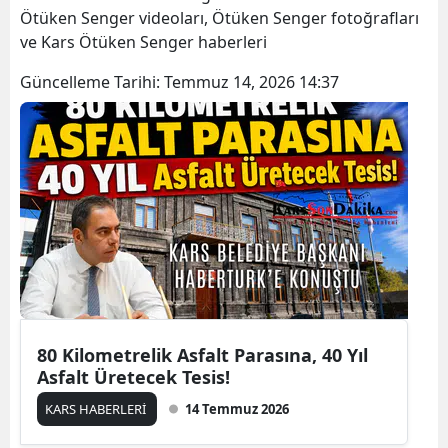
Ötüken Senger videoları, Ötüken Senger fotoğrafları
Bilecik
ve Kars Ötüken Senger haberleri
Bingöl
Güncelleme Tarihi:
Temmuz 14, 2026 14:37
Bitlis
Bolu
Burdur
Bursa
Çanakkale
Çankırı
Çorum
80 Kilometrelik Asfalt Parasına, 40 Yıl
Asfalt Üretecek Tesis!
Denizli
KARS HABERLERİ
14 Temmuz 2026
Diyarbakır