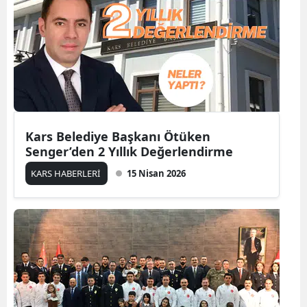
Mersin
İstanbul
İzmir
Kars
Kastamonu
Kars Belediye Başkanı Ötüken
Senger’den 2 Yıllık Değerlendirme
Kayseri
KARS HABERLERİ
15 Nisan 2026
Kırklareli
Kırşehir
Kocaeli
Konya
Kütahya