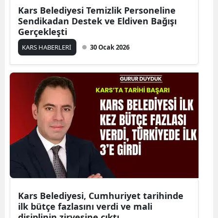
Kars Belediyesi Temizlik Personeline
Samsun
Sendikadan Destek ve Eldiven Bağışı
Gerçekleşti
Siirt
KARS HABERLERİ
30 Ocak 2026
Sinop
Sivas
Tekirdağ
Tokat
Trabzon
Tunceli
Şanlıurfa
Kars Belediyesi, Cumhuriyet tarihinde
Uşak
ilk bütçe fazlasını verdi ve mali
Van
disiplinin zirvesine çıktı.