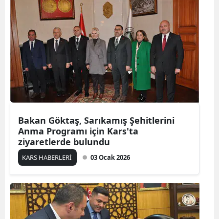
Yalova
Karabük
Kilis
Osmaniye
Düzce
Bakan Göktaş, Sarıkamış Şehitlerini
Anma Programı için Kars'ta
ziyaretlerde bulundu
KARS HABERLERİ
03 Ocak 2026