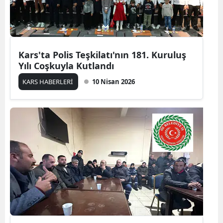
Malatya
Manisa
Kars'ta Polis Teşkilatı'nın 181. Kuruluş
Kahramanmaraş
Yılı Coşkuyla Kutlandı
Mardin
KARS HABERLERİ
10 Nisan 2026
Muğla
Muş
Nevşehir
Niğde
Ordu
Rize
Sakarya