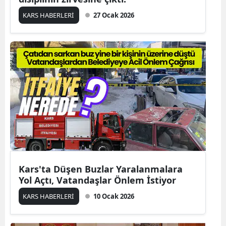
KARS HABERLERİ
27 Ocak 2026
Yozgat
Zonguldak
Aksaray
Bayburt
Karaman
Kırıkkale
Batman
Şırnak
Kars'ta Düşen Buzlar Yaralanmalara
Yol Açtı, Vatandaşlar Önlem İstiyor
Bartın
KARS HABERLERİ
10 Ocak 2026
Ardahan
Iğdır