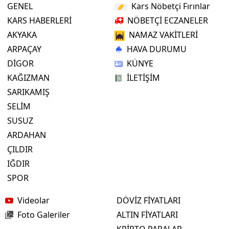
GENEL
Kars Nöbetçi Fırınlar
KARS HABERLERİ
NÖBETÇİ ECZANELER
AKYAKA
NAMAZ VAKİTLERİ
ARPAÇAY
HAVA DURUMU
DİGOR
KÜNYE
KAĞIZMAN
İLETİŞİM
SARIKAMIŞ
SELİM
SUSUZ
ARDAHAN
ÇILDIR
IĞDIR
SPOR
Videolar
DÖVİZ FİYATLARI
Foto Galeriler
ALTIN FİYATLARI