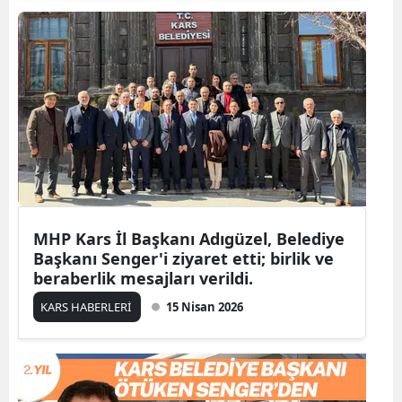
Edirne
Elazığ
Erzincan
Erzurum
Eskişehir
Gaziantep
MHP Kars İl Başkanı Adıgüzel, Belediye
Giresun
Başkanı Senger'i ziyaret etti; birlik ve
beraberlik mesajları verildi.
Gümüşhane
KARS HABERLERİ
15 Nisan 2026
Hakkari
Hatay
Isparta