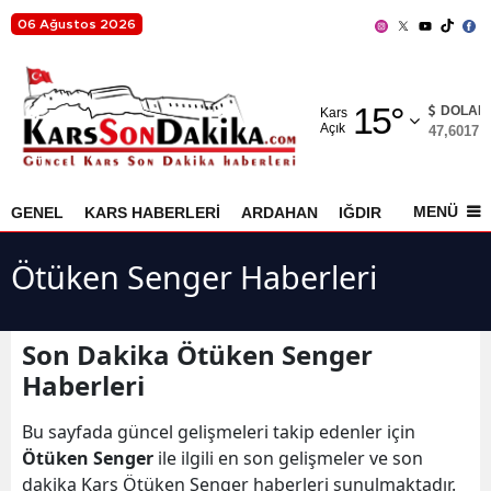
06 Ağustos 2026
Adana
15
°
Adıyaman
DOLAR
Kars
Açık
47,6017
%
Afyonkarahisar
Ağrı
MENÜ
GENEL
KARS HABERLERİ
ARDAHAN
IĞDIR
AKYAKA
Amasya
Ötüken Senger Haberleri
Ankara
Antalya
Son Dakika Ötüken Senger
Haberleri
Artvin
Aydın
Bu sayfada güncel gelişmeleri takip edenler için
Ötüken Senger
ile ilgili en son gelişmeler ve son
Balıkesir
dakika Kars Ötüken Senger haberleri sunulmaktadır.