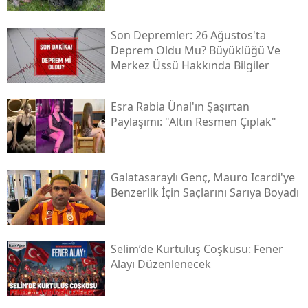
Yozgat
Son Depremler: 26 Ağustos'ta
Deprem Oldu Mu? Büyüklüğü Ve
Zonguldak
Merkez Üssü Hakkında Bilgiler
Aksaray
Esra Rabia Ünal'ın Şaşırtan
Bayburt
Paylaşımı: "altın Resmen Çıplak"
Karaman
Kırıkkale
Galatasaraylı Genç, Mauro Icardi'ye
Benzerlik İçin Saçlarını Sarıya Boyadı
Batman
Şırnak
Selim’de Kurtuluş Coşkusu: Fener
Bartın
Alayı Düzenlenecek
Ardahan
Iğdır