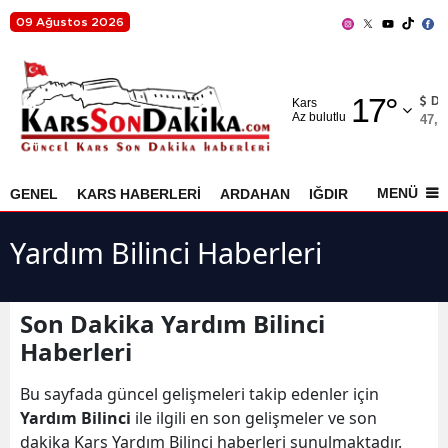
09 Ağustos 2026
Adana
17
°
Adıyaman
D
Kars
Az bulutlu
47,7
Afyonkarahisar
Ağrı
MENÜ
GENEL
KARS HABERLERİ
ARDAHAN
IĞDIR
AKYAKA
Amasya
Yardım Bilinci Haberleri
Ankara
Antalya
Son Dakika Yardım Bilinci
Haberleri
Artvin
Aydın
Bu sayfada güncel gelişmeleri takip edenler için
Yardım Bilinci
ile ilgili en son gelişmeler ve son
Balıkesir
dakika Kars Yardım Bilinci haberleri sunulmaktadır.