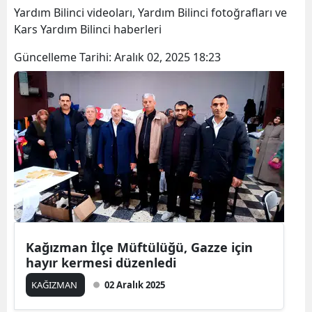
Yardım Bilinci videoları, Yardım Bilinci fotoğrafları ve
Bilecik
Kars Yardım Bilinci haberleri
Bingöl
Güncelleme Tarihi:
Aralık 02, 2025 18:23
Bitlis
Bolu
Burdur
Bursa
Çanakkale
Çankırı
Çorum
Kağızman İlçe Müftülüğü, Gazze için
hayır kermesi düzenledi
Denizli
KAĞIZMAN
02 Aralık 2025
Diyarbakır