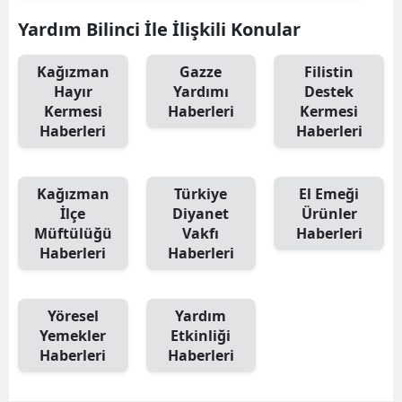
Edirne
Yardım Bilinci İle İlişkili Konular
Elazığ
Kağızman
Gazze
Filistin
Hayır
Yardımı
Destek
Erzincan
Kermesi
Haberleri
Kermesi
Haberleri
Haberleri
Erzurum
Eskişehir
Kağızman
Türkiye
El Emeği
Gaziantep
İlçe
Diyanet
Ürünler
Müftülüğü
Vakfı
Haberleri
Giresun
Haberleri
Haberleri
Gümüşhane
Yöresel
Yardım
Hakkari
Yemekler
Etkinliği
Hatay
Haberleri
Haberleri
Isparta