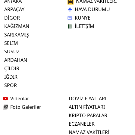
AKYAKA
NAMAZ VAKİTLERİ
ARPAÇAY
HAVA DURUMU
DİGOR
KÜNYE
KAĞIZMAN
İLETİŞİM
SARIKAMIŞ
SELİM
SUSUZ
ARDAHAN
ÇILDIR
IĞDIR
SPOR
Videolar
DÖVİZ FİYATLARI
Foto Galeriler
ALTIN FİYATLARI
KRİPTO PARALAR
ECZANELER
NAMAZ VAKİTLERİ