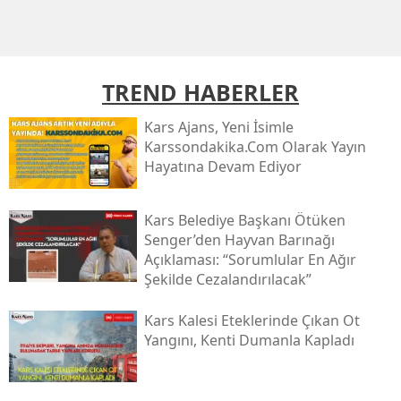
Mersin
İstanbul
TREND HABERLER
İzmir
Kars Ajans, Yeni İsimle
Kars
Karssondakika.com Olarak Yayın
Hayatına Devam Ediyor
Kastamonu
Kayseri
Kars Belediye Başkanı Ötüken
Senger’den Hayvan Barınağı
Kırklareli
Açıklaması: “sorumlular En Ağır
Şekilde Cezalandırılacak”
Kırşehir
Kocaeli
Kars Kalesi Eteklerinde Çıkan Ot
Yangını, Kenti Dumanla Kapladı
Konya
Kütahya