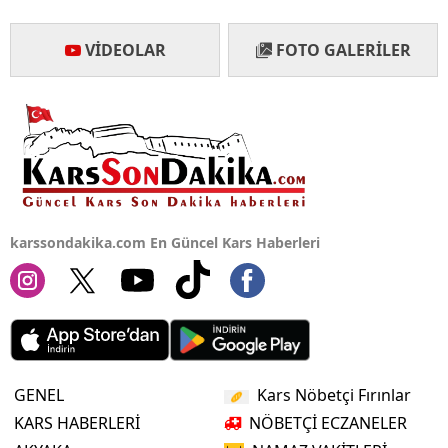
Yalova
VIDEOLAR
FOTO GALERILER
Karabük
Kilis
Osmaniye
Düzce
karssondakika.com En Güncel Kars Haberleri
GENEL
Kars Nöbetçi Fırınlar
KARS HABERLERİ
NÖBETÇİ ECZANELER