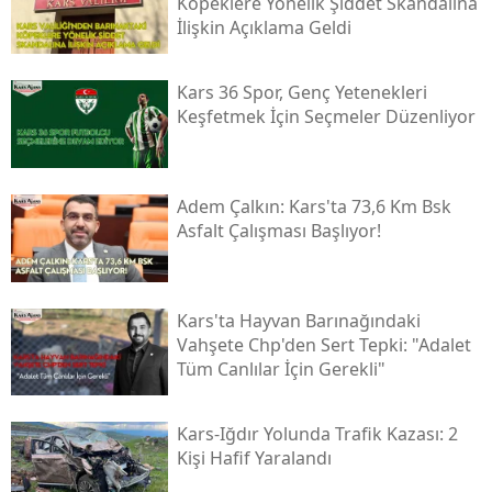
Köpeklere Yönelik Şiddet Skandalına
İlişkin Açıklama Geldi
Samsun
Siirt
Kars 36 Spor, Genç Yetenekleri
Keşfetmek İçin Seçmeler Düzenliyor
Sinop
Sivas
Adem Çalkın: Kars'ta 73,6 Km Bsk
Tekirdağ
Asfalt Çalışması Başlıyor!
Tokat
Trabzon
Kars'ta Hayvan Barınağındaki
Vahşete Chp'den Sert Tepki: "adalet
Tunceli
Tüm Canlılar İçin Gerekli"
Şanlıurfa
Kars-Iğdır Yolunda Trafik Kazası: 2
Uşak
Kişi Hafif Yaralandı
Van