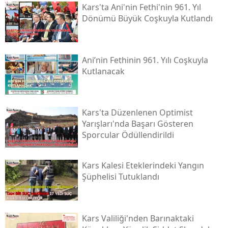
Kars'ta Ani'nin Fethi'nin 961. Yıl
Malatya
Dönümü Büyük Coşkuyla Kutlandı
Manisa
Kahramanmaraş
Ani’nin Fethinin 961. Yılı Coşkuyla
Kutlanacak
Mardin
Muğla
Kars'ta Düzenlenen Optimist
Muş
Yarışları'nda Başarı Gösteren
Sporcular Ödüllendirildi
Nevşehir
Niğde
Kars Kalesi Eteklerindeki Yangın
Şüphelisi Tutuklandı
Ordu
Rize
Kars Valiliği'nden Barınaktaki
Sakarya