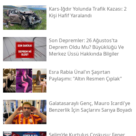
Kars-Iğdır Yolunda Trafik Kazası: 2
Yozgat
Kişi Hafif Yaralandı
Zonguldak
Aksaray
Son Depremler: 26 Ağustos'ta
Deprem Oldu Mu? Büyüklüğü Ve
Bayburt
Merkez Üssü Hakkında Bilgiler
Karaman
Esra Rabia Ünal'ın Şaşırtan
Kırıkkale
Paylaşımı: "altın Resmen Çıplak"
Batman
Şırnak
Galatasaraylı Genç, Mauro Icardi'ye
Benzerlik İçin Saçlarını Sarıya Boyadı
Bartın
Ardahan
Selim’de Kurtuluş Coşkusu: Fener
Iğdır