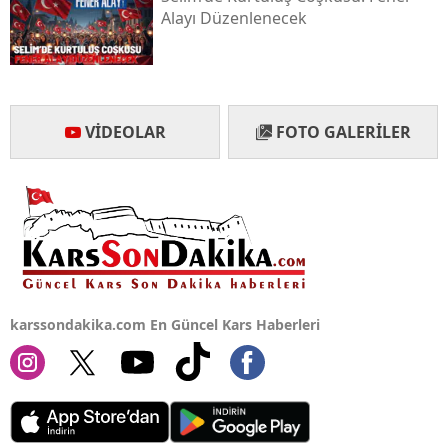
Alayı Düzenlenecek
Yalova
Karabük
Kilis
VIDEOLAR
FOTO GALERILER
Osmaniye
Düzce
karssondakika.com En Güncel Kars Haberleri