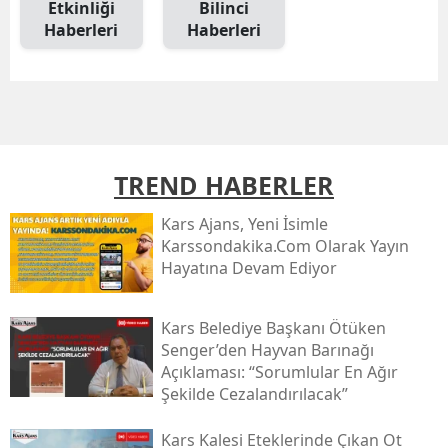
Etkinliği
Bilinci
Mersin
Haberleri
Haberleri
İstanbul
İzmir
Kars
TREND HABERLER
Kastamonu
Kars Ajans, Yeni İsimle
Kayseri
Karssondakika.com Olarak Yayın
Hayatına Devam Ediyor
Kırklareli
Kırşehir
Kars Belediye Başkanı Ötüken
Senger’den Hayvan Barınağı
Kocaeli
Açıklaması: “sorumlular En Ağır
Şekilde Cezalandırılacak”
Konya
Kütahya
Kars Kalesi Eteklerinde Çıkan Ot