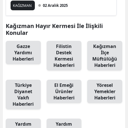
KAĞIZMAN
02 Aralık 2025
Edirne
Elazığ
Kağızman Hayır Kermesi İle İlişkili
Erzincan
Konular
Erzurum
Gazze
Filistin
Kağızman
Yardımı
Destek
İlçe
Eskişehir
Haberleri
Kermesi
Müftülüğü
Haberleri
Haberleri
Gaziantep
Giresun
Türkiye
El Emeği
Yöresel
Gümüşhane
Diyanet
Ürünler
Yemekler
Vakfı
Haberleri
Haberleri
Hakkari
Haberleri
Hatay
Yardım
Yardım
Isparta