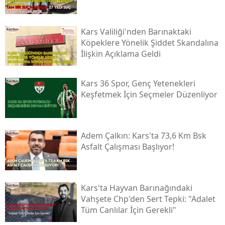
Samsun
Kars Valiliği'nden Barınaktaki
Siirt
Köpeklere Yönelik Şiddet Skandalına
İlişkin Açıklama Geldi
Sinop
Sivas
Kars 36 Spor, Genç Yetenekleri
Keşfetmek İçin Seçmeler Düzenliyor
Tekirdağ
Tokat
Adem Çalkın: Kars'ta 73,6 Km Bsk
Trabzon
Asfalt Çalışması Başlıyor!
Tunceli
Şanlıurfa
Kars'ta Hayvan Barınağındaki
Vahşete Chp'den Sert Tepki: "adalet
Uşak
Tüm Canlılar İçin Gerekli"
Van