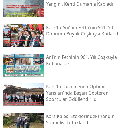
Yangını, Kenti Dumanla Kapladı
Malatya
Manisa
Kars'ta Ani'nin Fethi'nin 961. Yıl
Kahramanmaraş
Dönümü Büyük Coşkuyla Kutlandı
Mardin
Muğla
Ani’nin Fethinin 961. Yılı Coşkuyla
Kutlanacak
Muş
Nevşehir
Kars'ta Düzenlenen Optimist
Niğde
Yarışları'nda Başarı Gösteren
Sporcular Ödüllendirildi
Ordu
Rize
Kars Kalesi Eteklerindeki Yangın
Şüphelisi Tutuklandı
Sakarya