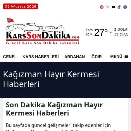
08 Ağustos 2026
Adana
27
°
Adıyaman
DOLAR
Kars
Açık
47,7436
%
Afyonkarahisar
Ağrı
MENÜ
GENEL
KARS HABERLERİ
ARDAHAN
IĞDIR
AKYAKA
Amasya
Kağızman Hayır Kermesi
Ankara
Haberleri
Antalya
Artvin
Son Dakika Kağızman Hayır
Kermesi Haberleri
Aydın
Bu sayfada güncel gelişmeleri takip edenler için
Balıkesir