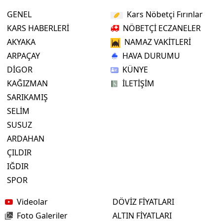
GENEL
Kars Nöbetçi Fırınlar
KARS HABERLERİ
NÖBETÇİ ECZANELER
AKYAKA
NAMAZ VAKİTLERİ
ARPAÇAY
HAVA DURUMU
DİGOR
KÜNYE
KAĞIZMAN
İLETİŞİM
SARIKAMIŞ
SELİM
SUSUZ
ARDAHAN
ÇILDIR
IĞDIR
SPOR
Videolar
DÖVİZ FİYATLARI
Foto Galeriler
ALTIN FİYATLARI