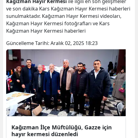
Kağızman Hayır Kermesi
ile ilgili en son gelişmeler
Bilecik
ve son dakika Kars Kağızman Hayır Kermesi haberleri
sunulmaktadır. Kağızman Hayır Kermesi videoları,
Bingöl
Kağızman Hayır Kermesi fotoğrafları ve Kars
Kağızman Hayır Kermesi haberleri
Bitlis
Güncelleme Tarihi:
Aralık 02, 2025 18:23
Bolu
Burdur
Bursa
Çanakkale
Çankırı
Çorum
Denizli
Kağızman İlçe Müftülüğü, Gazze için
Diyarbakır
hayır kermesi düzenledi