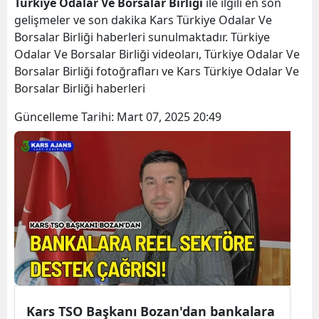
Türkiye Odalar Ve Borsalar Birliği
ile ilgili en son
Bilecik
gelişmeler ve son dakika Kars Türkiye Odalar Ve
Borsalar Birliği haberleri sunulmaktadır. Türkiye
Bingöl
Odalar Ve Borsalar Birliği videoları, Türkiye Odalar Ve
Borsalar Birliği fotoğrafları ve Kars Türkiye Odalar Ve
Bitlis
Borsalar Birliği haberleri
Bolu
Güncelleme Tarihi:
Mart 07, 2025 20:49
Burdur
Bursa
Çanakkale
Çankırı
Çorum
Denizli
Diyarbakır
Kars TSO Başkanı Bozan'dan bankalara