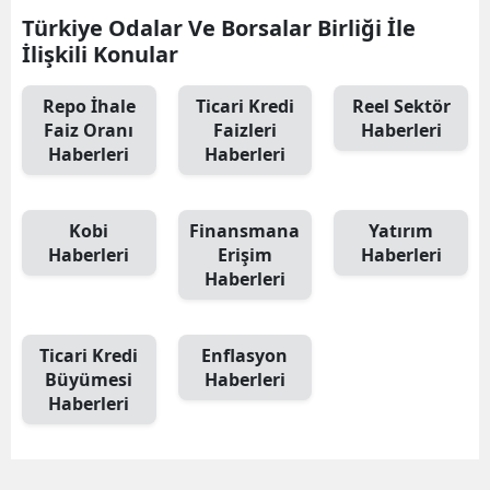
Türkiye Odalar Ve Borsalar Birliği İle
Mersin
İlişkili Konular
İstanbul
Repo İhale
Ticari Kredi
Reel Sektör
İzmir
Faiz Oranı
Faizleri
Haberleri
Haberleri
Haberleri
Kars
Kastamonu
Kobi
Finansmana
Yatırım
Haberleri
Erişim
Haberleri
Kayseri
Haberleri
Kırklareli
Kırşehir
Ticari Kredi
Enflasyon
Büyümesi
Haberleri
Kocaeli
Haberleri
Konya
Kütahya