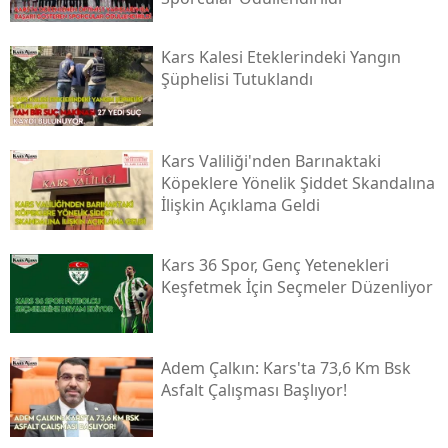
Yozgat
Kars Kalesi Eteklerindeki Yangın
Zonguldak
Şüphelisi Tutuklandı
Aksaray
Kars Valiliği'nden Barınaktaki
Bayburt
Köpeklere Yönelik Şiddet Skandalına
Karaman
İlişkin Açıklama Geldi
Kırıkkale
Kars 36 Spor, Genç Yetenekleri
Batman
Keşfetmek İçin Seçmeler Düzenliyor
Şırnak
Bartın
Adem Çalkın: Kars'ta 73,6 Km Bsk
Asfalt Çalışması Başlıyor!
Ardahan
Iğdır