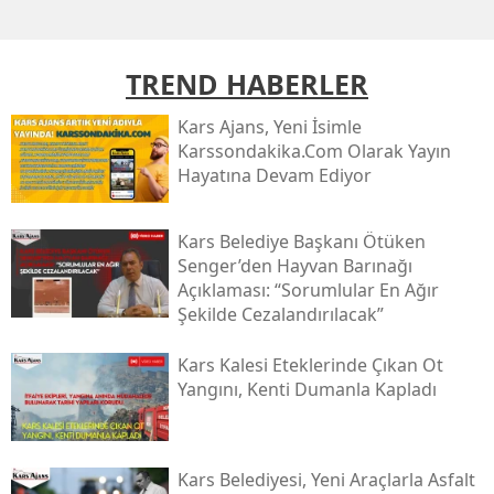
Malatya
TREND HABERLER
Manisa
Kahramanmaraş
Kars Ajans, Yeni İsimle
Karssondakika.com Olarak Yayın
Mardin
Hayatına Devam Ediyor
Muğla
Kars Belediye Başkanı Ötüken
Muş
Senger’den Hayvan Barınağı
Açıklaması: “sorumlular En Ağır
Nevşehir
Şekilde Cezalandırılacak”
Niğde
Kars Kalesi Eteklerinde Çıkan Ot
Yangını, Kenti Dumanla Kapladı
Ordu
Rize
Kars Belediyesi, Yeni Araçlarla Asfalt
Sakarya