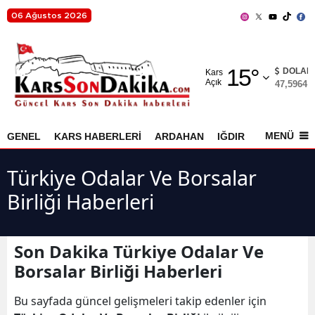
06 Ağustos 2026
Adana
15
°
Adıyaman
DOLAR
Kars
Açık
47,5964
%
Afyonkarahisar
Ağrı
MENÜ
GENEL
KARS HABERLERİ
ARDAHAN
IĞDIR
AKYAKA
Amasya
Türkiye Odalar Ve Borsalar
Ankara
Birliği Haberleri
Antalya
Artvin
Son Dakika Türkiye Odalar Ve
Borsalar Birliği Haberleri
Aydın
Bu sayfada güncel gelişmeleri takip edenler için
Balıkesir