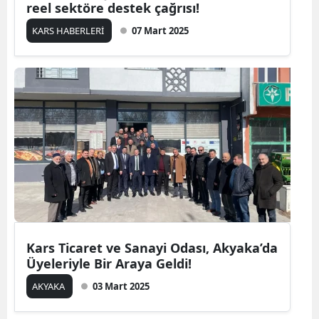
reel sektöre destek çağrısı!
Edirne
KARS HABERLERİ
07 Mart 2025
Elazığ
Erzincan
Erzurum
Eskişehir
Gaziantep
Giresun
Gümüşhane
Kars Ticaret ve Sanayi Odası, Akyaka’da
Hakkari
Üyeleriyle Bir Araya Geldi!
Hatay
AKYAKA
03 Mart 2025
Isparta