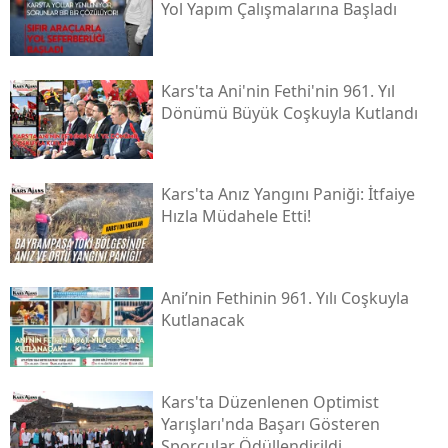
Yol Yapım Çalışmalarına Başladı
Samsun
Siirt
Kars'ta Ani'nin Fethi'nin 961. Yıl
Dönümü Büyük Coşkuyla Kutlandı
Sinop
Sivas
Kars'ta Anız Yangını Paniği: İtfaiye
Tekirdağ
Hızla Müdahele Etti!
Tokat
Trabzon
Ani’nin Fethinin 961. Yılı Coşkuyla
Kutlanacak
Tunceli
Şanlıurfa
Kars'ta Düzenlenen Optimist
Uşak
Yarışları'nda Başarı Gösteren
Van
Sporcular Ödüllendirildi