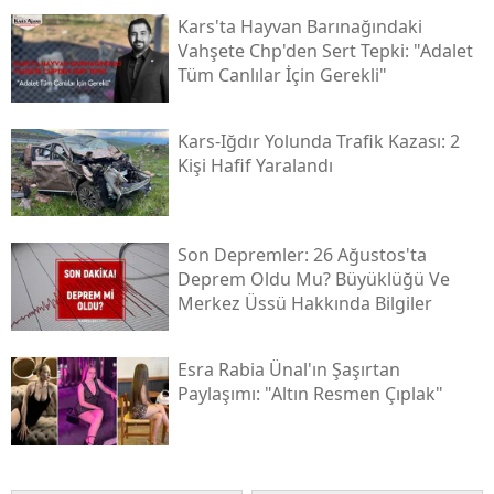
Kars'ta Hayvan Barınağındaki
Yalova
Vahşete Chp'den Sert Tepki: "adalet
Tüm Canlılar İçin Gerekli"
Karabük
Kilis
Kars-Iğdır Yolunda Trafik Kazası: 2
Kişi Hafif Yaralandı
Osmaniye
Düzce
Son Depremler: 26 Ağustos'ta
Deprem Oldu Mu? Büyüklüğü Ve
Merkez Üssü Hakkında Bilgiler
Esra Rabia Ünal'ın Şaşırtan
Paylaşımı: "altın Resmen Çıplak"