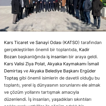
Edirne
Elazığ
Erzincan
Erzurum
Kars Ticaret ve Sanayi Odası
(
KATSO
) tarafından
Eskişehir
gerçekleştirilen önemli bir toplantıda,
Kadir
Gaziantep
Bozan
başkanlığında
iş insanları
bir araya geldi.
Kars Valisi Ziya Polat
,
Akyaka Kaymakamı İsmail
Giresun
Demirtaş
ve
Akyaka Belediye Başkanı Ergüder
Gümüşhane
Toptaş
gibi önemli isimlerin de davetli olduğu bu
Hakkari
toplantı, yerel iş dünyasının sorunlarını ele almak
ve çözüm yollarını tartışmak amacıyla
Hatay
düzenlendi. İş insanları, yaşadıkları sıkıntıları
Isparta