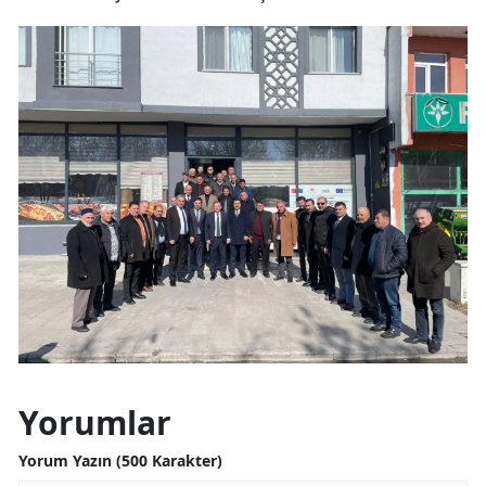
Yozgat
Zonguldak
Aksaray
Bayburt
Karaman
Kırıkkale
Batman
Şırnak
Bartın
Yorumlar
Ardahan
Yorum Yazın (500 Karakter)
Iğdır