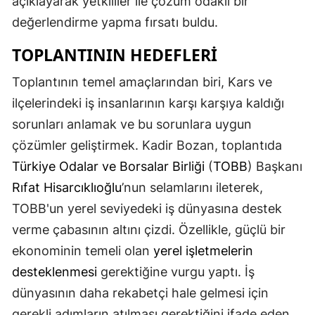
açıklayarak yetkililer ile çözüm odaklı bir
Mersin
değerlendirme yapma fırsatı buldu.
İstanbul
TOPLANTININ HEDEFLERI
İzmir
Toplantının temel amaçlarından biri, Kars ve
ilçelerindeki iş insanlarının karşı karşıya kaldığı
Kars
sorunları anlamak ve bu sorunlara uygun
Kastamonu
çözümler geliştirmek. Kadir Bozan, toplantıda
Kayseri
Türkiye Odalar ve Borsalar Birliği
(
TOBB
) Başkanı
Rıfat Hisarcıklıoğlu
’nun selamlarını ileterek,
Kırklareli
TOBB'un yerel seviyedeki iş dünyasına destek
Kırşehir
verme çabasının altını çizdi. Özellikle, güçlü bir
Kocaeli
ekonominin temeli olan
yerel işletmelerin
desteklenmesi
gerektiğine vurgu yaptı. İş
Konya
dünyasının daha rekabetçi hale gelmesi için
Kütahya
gerekli adımların atılması gerektiğini ifade eden