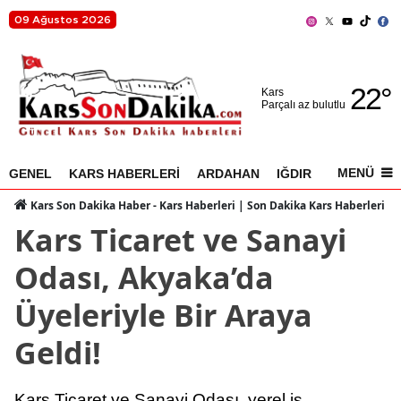
09 Ağustos 2026
Adana
22
°
Adıyaman
Kars
Parçalı az bulutlu
Afyonkarahisar
Ağrı
MENÜ
GENEL
KARS HABERLERİ
ARDAHAN
IĞDIR
AKYAKA
Amasya
Kars Son Dakika Haber - Kars Haberleri | Son Dakika Kars Haberleri
Kars Ticaret ve Sanayi
Ankara
Odası, Akyaka’da
Antalya
Üyeleriyle Bir Araya
Artvin
Geldi!
Aydın
Balıkesir
Kars Ticaret ve Sanayi Odası, yerel iş