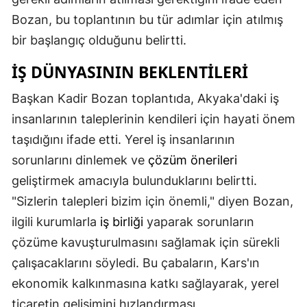
Bozan, bu toplantının bu tür adımlar için atılmış
Malatya
bir başlangıç olduğunu belirtti.
Manisa
İŞ DÜNYASININ BEKLENTILERI
Kahramanmaraş
Başkan Kadir Bozan toplantıda, Akyaka'daki iş
Mardin
insanlarının taleplerinin kendileri için hayati önem
Muğla
taşıdığını ifade etti. Yerel iş insanlarının
sorunlarını dinlemek ve
çözüm önerileri
Muş
geliştirmek amacıyla bulunduklarını belirtti.
Nevşehir
"Sizlerin talepleri bizim için önemli," diyen Bozan,
Niğde
ilgili kurumlarla
iş birliği
yaparak sorunların
çözüme kavuşturulmasını sağlamak için sürekli
Ordu
çalışacaklarını söyledi. Bu çabaların, Kars'ın
Rize
ekonomik kalkınmasına katkı sağlayarak, yerel
Sakarya
ticaretin gelişimini hızlandırması