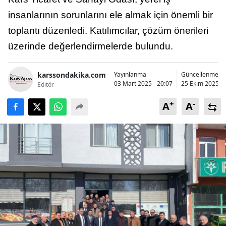
Bilecik
insanlarının sorunlarını ele almak için önemli bir
toplantı düzenledi. Katılımcılar, çözüm önerileri
Bingöl
üzerinde değerlendirmelerde bulundu.
Bitlis
Bolu
karssondakika.com
Yayınlanma
Güncellenme
03 Mart 2025 - 20:07
25 Ekim 2025 - 
Editör
Burdur
+
-
A
A
Bursa
Çanakkale
Çankırı
Çorum
Denizli
Diyarbakır