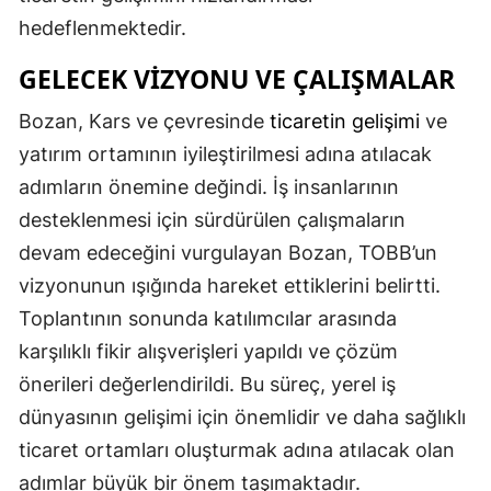
hedeflenmektedir.
Samsun
GELECEK VIZYONU VE ÇALIŞMALAR
Siirt
Bozan, Kars ve çevresinde
ticaretin gelişimi
ve
Sinop
yatırım ortamının iyileştirilmesi adına atılacak
Sivas
adımların önemine değindi. İş insanlarının
Tekirdağ
desteklenmesi için sürdürülen çalışmaların
devam edeceğini vurgulayan Bozan, TOBB’un
Tokat
vizyonunun ışığında hareket ettiklerini belirtti.
Trabzon
Toplantının sonunda katılımcılar arasında
karşılıklı fikir alışverişleri yapıldı ve çözüm
Tunceli
önerileri değerlendirildi. Bu süreç, yerel iş
Şanlıurfa
dünyasının gelişimi için önemlidir ve daha sağlıklı
Uşak
ticaret ortamları oluşturmak adına atılacak olan
adımlar büyük bir önem taşımaktadır.
Van