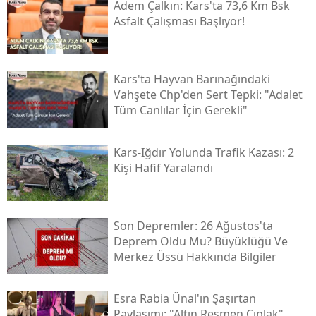
Adem Çalkın: Kars'ta 73,6 Km Bsk
Asfalt Çalışması Başlıyor!
Kars'ta Hayvan Barınağındaki
Vahşete Chp'den Sert Tepki: "adalet
Tüm Canlılar İçin Gerekli"
Kars-Iğdır Yolunda Trafik Kazası: 2
Kişi Hafif Yaralandı
Son Depremler: 26 Ağustos'ta
Deprem Oldu Mu? Büyüklüğü Ve
Merkez Üssü Hakkında Bilgiler
Esra Rabia Ünal'ın Şaşırtan
Paylaşımı: "altın Resmen Çıplak"