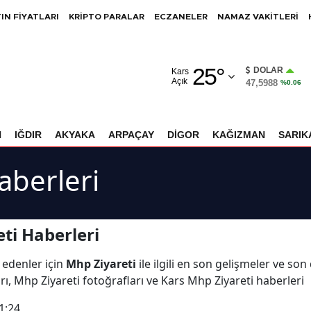
IN FİYATLARI
KRİPTO PARALAR
ECZANELER
NAMAZ VAKİTLERİ
Adana
25
°
Adıyaman
DOLAR
Kars
Açık
47,5988
%0.06
Afyonkarahisar
Ağrı
N
IĞDIR
AKYAKA
ARPAÇAY
DİGOR
KAĞIZMAN
SARIK
Amasya
aberleri
Ankara
Antalya
ti Haberleri
Artvin
 edenler için
Mhp Ziyareti
ile ilgili en son gelişmeler ve so
Aydın
rı, Mhp Ziyareti fotoğrafları ve Kars Mhp Ziyareti haberleri
Balıkesir
1:24