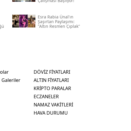
Çalışması Başlıyor!
Esra Rabia Ünal'ın
m
Şaşırtan Paylaşımı:
ğü
"altın Resmen Çıplak"
olar
DÖVİZ FİYATLARI
 Galeriler
ALTIN FİYATLARI
KRİPTO PARALAR
ECZANELER
NAMAZ VAKİTLERİ
HAVA DURUMU