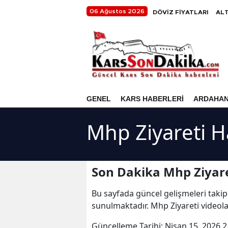
06 Ağustos 2026
DÖVİZ FİYATLARI
ALT
GENEL
KARS HABERLERİ
ARDAHA
Mhp Ziyareti H
Son Dakika Mhp Ziyare
Bu sayfada güncel gelişmeleri takip
sunulmaktadır. Mhp Ziyareti videola
Güncelleme Tarihi:
Nisan 15, 2026 2