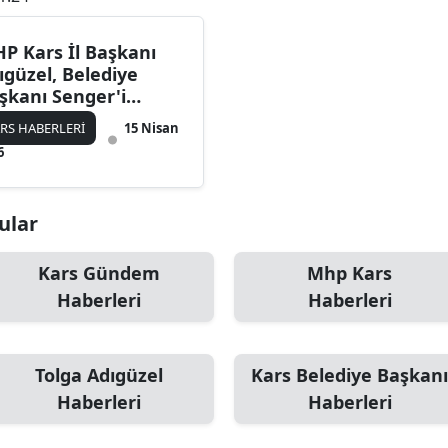
Bilecik
P Kars İl Başkanı
Bingöl
ıgüzel, Belediye
şkanı Senger'i
Bitlis
aret etti; birlik ve
RS HABERLERİ
15 Nisan
raberlik mesajları
Bolu
6
ildi.
Burdur
nular
Bursa
Çanakkale
Kars Gündem
Mhp Kars
Haberleri
Haberleri
Çankırı
Çorum
Tolga Adıgüzel
Kars Belediye Başkanı
Denizli
Haberleri
Haberleri
Diyarbakır