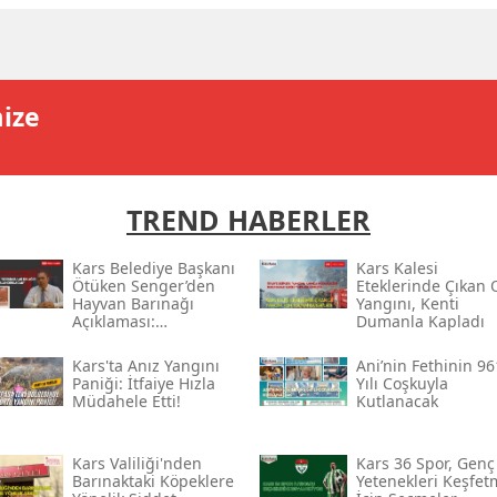
Edirne
Elazığ
mize
Erzincan
Erzurum
Eskişehir
TREND HABERLER
Gaziantep
Kars Belediye Başkanı
Kars Kalesi
Ötüken Senger’den
Eteklerinde Çıkan 
Giresun
Hayvan Barınağı
Yangını, Kenti
Açıklaması:
Dumanla Kapladı
“sorumlular En Ağır
Gümüşhane
Şekilde
Kars'ta Anız Yangını
Ani’nin Fethinin 96
Cezalandırılacak”
Paniği: İtfaiye Hızla
Yılı Coşkuyla
Hakkari
Müdahele Etti!
Kutlanacak
Hatay
Kars Valiliği'nden
Kars 36 Spor, Genç
Barınaktaki Köpeklere
Yetenekleri Keşfet
Isparta