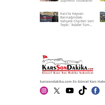
Şüphelisi Tutuklandı
Kars'ta Hayvan
Barınağındaki
Vahşete Chp'den Sert
Tepki: "adalet Tüm
Canlılar İçin Gerekli"
karssondakika.com En Güncel Kars Habe