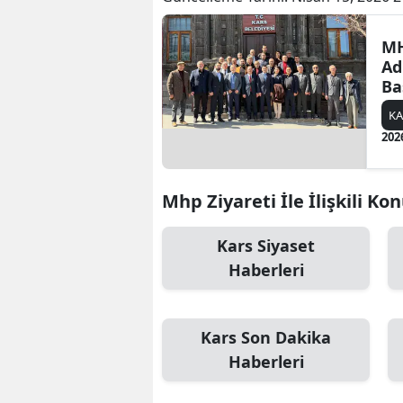
MH
Ad
Ba
ziy
KA
be
202
ver
Mhp Ziyareti İle İlişkili Ko
Kars Siyaset
Haberleri
Kars Son Dakika
Haberleri