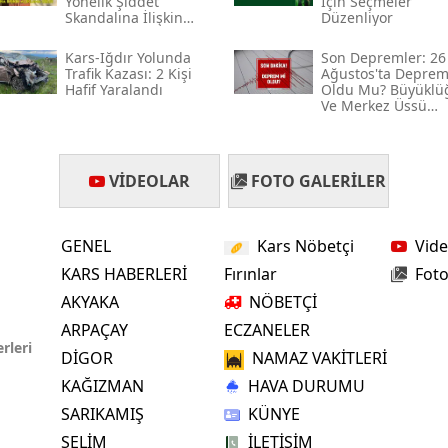
Yönelik Şiddet
İçin Seçmeler
Skandalına İlişkin
Düzenliyor
Mersin
Açıklama Geldi
Kars-Iğdır Yolunda
Son Depremler: 26
İstanbul
Trafik Kazası: 2 Kişi
Ağustos'ta Depre
Hafif Yaralandı
Oldu Mu? Büyüklü
Ve Merkez Üssü
İzmir
Hakkında Bilgiler
Kars
VIDEOLAR
FOTO GALERILER
Kastamonu
Kayseri
GENEL
Kars Nöbetçi
Vide
KARS HABERLERİ
Fırınlar
Foto
Kırklareli
AKYAKA
NÖBETÇİ
Kırşehir
ARPAÇAY
ECZANELER
rleri
Kocaeli
DİGOR
NAMAZ VAKİTLERİ
KAĞIZMAN
HAVA DURUMU
Konya
SARIKAMIŞ
KÜNYE
Kütahya
SELİM
İLETİŞİM