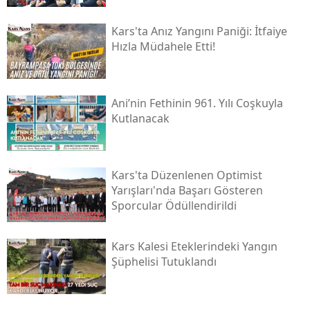
Yozgat
Kars'ta Anız Yangını Paniği: İtfaiye
Hızla Müdahele Etti!
Zonguldak
Aksaray
Ani’nin Fethinin 961. Yılı Coşkuyla
Bayburt
Kutlanacak
Karaman
Kırıkkale
Kars'ta Düzenlenen Optimist
Yarışları'nda Başarı Gösteren
Batman
Sporcular Ödüllendirildi
Şırnak
Kars Kalesi Eteklerindeki Yangın
Bartın
Şüphelisi Tutuklandı
Ardahan
Iğdır