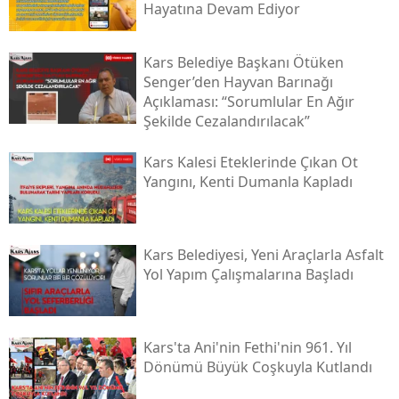
Hayatına Devam Ediyor
Samsun
Kars Belediye Başkanı Ötüken
Siirt
Senger’den Hayvan Barınağı
Açıklaması: “sorumlular En Ağır
Sinop
Şekilde Cezalandırılacak”
Sivas
Kars Kalesi Eteklerinde Çıkan Ot
Tekirdağ
Yangını, Kenti Dumanla Kapladı
Tokat
Trabzon
Kars Belediyesi, Yeni Araçlarla Asfalt
Yol Yapım Çalışmalarına Başladı
Tunceli
Şanlıurfa
Kars'ta Ani'nin Fethi'nin 961. Yıl
Uşak
Dönümü Büyük Coşkuyla Kutlandı
Van