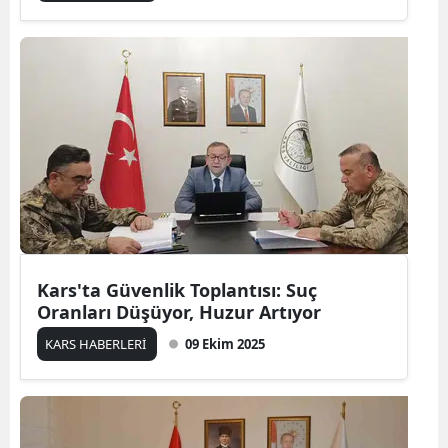
Edirne
Elazığ
Erzincan
Erzurum
Eskişehir
Gaziantep
Giresun
Kars'ta Güvenlik Toplantısı: Suç
Oranları Düşüyor, Huzur Artıyor
Gümüşhane
KARS HABERLERİ
09 Ekim 2025
Hakkari
Hatay
Isparta