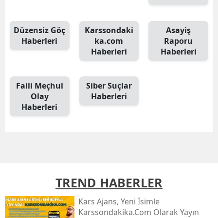
Malatya
Düzensiz Göç
Karssondaki
Asayiş
Manisa
Haberleri
ka.com
Raporu
Haberleri
Haberleri
Kahramanmaraş
Mardin
Faili Meçhul
Siber Suçlar
Muğla
Olay
Haberleri
Haberleri
Muş
Nevşehir
Niğde
Ordu
TREND HABERLER
Rize
Kars Ajans, Yeni İsimle
Karssondakika.com Olarak Yayın
Sakarya