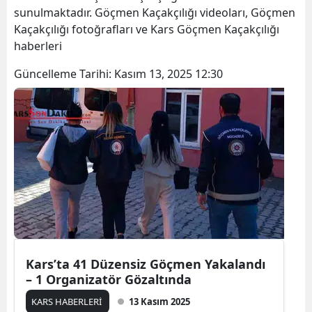
sunulmaktadır. Göçmen Kaçakçılığı videoları, Göçmen
Bilecik
Kaçakçılığı fotoğrafları ve Kars Göçmen Kaçakçılığı
Bingöl
haberleri
Bitlis
Güncelleme Tarihi:
Kasım 13, 2025 12:30
Bolu
Burdur
Bursa
Çanakkale
Çankırı
Çorum
Kars’ta 41 Düzensiz Göçmen Yakalandı
Denizli
– 1 Organizatör Gözaltında
Diyarbakır
KARS HABERLERİ
13 Kasım 2025