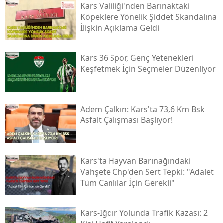
Kars Valiliği'nden Barınaktaki
Köpeklere Yönelik Şiddet Skandalına
Yalova
İlişkin Açıklama Geldi
Karabük
Kars 36 Spor, Genç Yetenekleri
Kilis
Keşfetmek İçin Seçmeler Düzenliyor
Osmaniye
Düzce
Adem Çalkın: Kars'ta 73,6 Km Bsk
Asfalt Çalışması Başlıyor!
Kars'ta Hayvan Barınağındaki
Vahşete Chp'den Sert Tepki: "adalet
Tüm Canlılar İçin Gerekli"
Kars-Iğdır Yolunda Trafik Kazası: 2