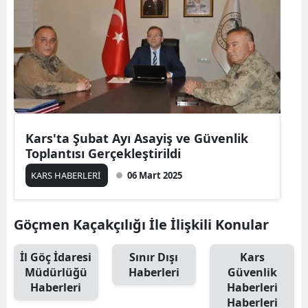
Mersin
İstanbul
İzmir
Kars
Kastamonu
Kars'ta Şubat Ayı Asayiş ve Güvenlik
Toplantısı Gerçekleştirildi
Kayseri
KARS HABERLERİ
06 Mart 2025
Kırklareli
Kırşehir
Göçmen Kaçakçılığı İle İlişkili Konular
Kocaeli
İl Göç İdaresi
Sınır Dışı
Kars
Müdürlüğü
Haberleri
Güvenlik
Konya
Haberleri
Haberleri
Kütahya
Haberleri