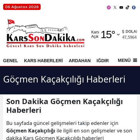
06 Ağustos 2026
Adana
15
°
Adıyaman
DOLAR
Kars
Açık
47,5964
%
Afyonkarahisar
Ağrı
MENÜ
GENEL
KARS HABERLERİ
ARDAHAN
IĞDIR
AKYAKA
Amasya
Göçmen Kaçakçılığı Haberleri
Ankara
Antalya
Son Dakika Göçmen Kaçakçılığı
Haberleri
Artvin
Aydın
Bu sayfada güncel gelişmeleri takip edenler için
Göçmen Kaçakçılığı
ile ilgili en son gelişmeler ve son
Balıkesir
dakika Kars Göçmen Kaçakçılığı haberleri