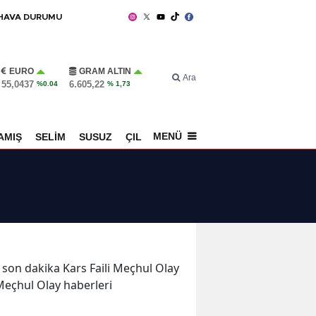
HAVA DURUMU
EURO
GRAM ALTIN
Ara
55,0437
6.605,22
%0.04
% 1,73
MENÜ
AMIŞ
SELİM
SUSUZ
ÇILDIR
SPOR
ve son dakika Kars Faili Meçhul Olay
i Meçhul Olay haberleri