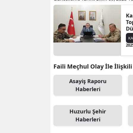
Ka
To
Dü
KA
202
Faili Meçhul Olay İle İlişkil
Asayiş Raporu
Haberleri
Huzurlu Şehir
Haberleri