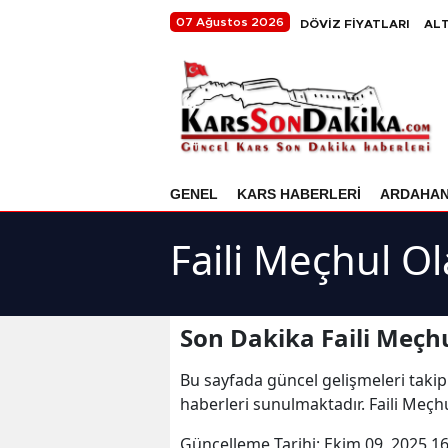
07 Ağustos 2026
DÖVİZ FİYATLARI
ALT
GENEL
KARS HABERLERİ
ARDAHA
Faili Meçhul O
Son Dakika Faili Meçh
Bu sayfada güncel gelişmeleri takip
haberleri sunulmaktadır. Faili Meçhu
Güncelleme Tarihi:
Ekim 09, 2025 16