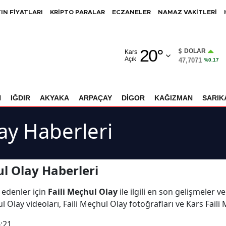
IN FİYATLARI
KRİPTO PARALAR
ECZANELER
NAMAZ VAKİTLERİ
Adana
20
°
Adıyaman
DOLAR
Kars
Açık
47,7071
%0.17
Afyonkarahisar
Ağrı
N
IĞDIR
AKYAKA
ARPAÇAY
DİGOR
KAĞIZMAN
SARIK
Amasya
lay Haberleri
Ankara
Antalya
ul Olay Haberleri
Artvin
 edenler için
Faili Meçhul Olay
ile ilgili en son gelişmeler 
Aydın
l Olay videoları, Faili Meçhul Olay fotoğrafları ve Kars Fail
Balıkesir
:21