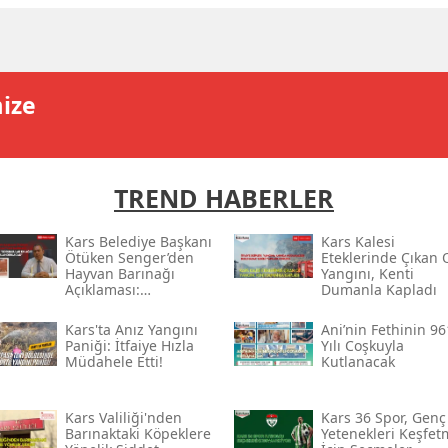
Edirne
Elazığ
mize
Erzincan
Erzurum
Eskişehir
TREND HABERLER
Gaziantep
Kars Belediye Başkanı
Kars Kalesi
Ötüken Senger’den
Eteklerinde Çıkan 
Giresun
Hayvan Barınağı
Yangını, Kenti
Açıklaması:
Dumanla Kapladı
“sorumlular En Ağır
Gümüşhane
Şekilde
Kars'ta Anız Yangını
Ani’nin Fethinin 96
Cezalandırılacak”
Paniği: İtfaiye Hızla
Yılı Coşkuyla
Hakkari
Müdahele Etti!
Kutlanacak
Hatay
Kars Valiliği'nden
Kars 36 Spor, Genç
Barınaktaki Köpeklere
Yetenekleri Keşfet
Isparta