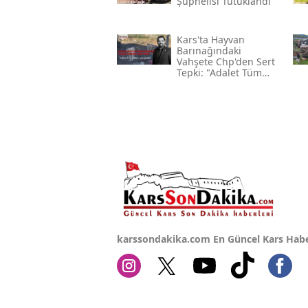
Şüphelisi Tutuklandı
Kars'ta Hayvan
Barınağındaki
Vahşete Chp'den Sert
Tepki: "adalet Tüm
Canlılar İçin Gerekli"
karssondakika.com En Güncel Kars Habe