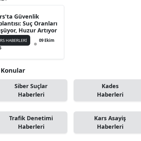
Bilecik
rs'ta Güvenlik
Bingöl
plantısı: Suç Oranları
şüyor, Huzur Artıyor
Bitlis
RS HABERLERİ
09 Ekim
Bolu
5
Burdur
i Konular
Bursa
Çanakkale
Siber Suçlar
Kades
Haberleri
Haberleri
Çankırı
Çorum
Trafik Denetimi
Kars Asayiş
Denizli
Haberleri
Haberleri
Diyarbakır