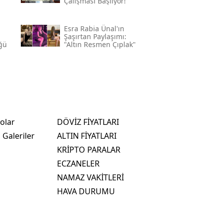
Çalışması Başlıyor!
Esra Rabia Ünal'ın
m
Şaşırtan Paylaşımı:
ğü
"altın Resmen Çıplak"
olar
DÖVİZ FİYATLARI
 Galeriler
ALTIN FİYATLARI
KRİPTO PARALAR
ECZANELER
NAMAZ VAKİTLERİ
HAVA DURUMU