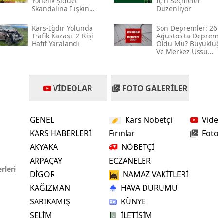
Yönelik Şiddet
İçin Seçmeler
Skandalına İlişkin
Düzenliyor
Mersin
Açıklama Geldi
Kars-Iğdır Yolunda
Son Depremler: 26
İstanbul
Trafik Kazası: 2 Kişi
Ağustos'ta Depre
Hafif Yaralandı
Oldu Mu? Büyüklü
Ve Merkez Üssü
İzmir
Hakkında Bilgiler
Kars
VIDEOLAR
FOTO GALERILER
Kastamonu
Kayseri
GENEL
Kars Nöbetçi
Vide
KARS HABERLERİ
Fırınlar
Foto
Kırklareli
AKYAKA
NÖBETÇİ
Kırşehir
ARPAÇAY
ECZANELER
rleri
Kocaeli
DİGOR
NAMAZ VAKİTLERİ
KAĞIZMAN
HAVA DURUMU
Konya
SARIKAMIŞ
KÜNYE
Kütahya
SELİM
İLETİŞİM