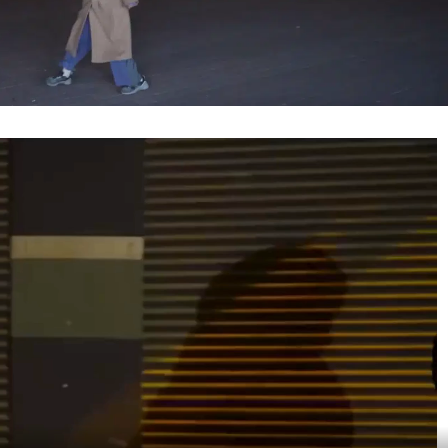
Edirne
Elazığ
Erzincan
Erzurum
Eskişehir
Gaziantep
Giresun
Gümüşhane
Hakkari
Hatay
Isparta