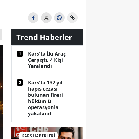
Trend Haberler
Kars'ta İki Araç
1
Çarpıştı, 4 Kişi
Yaralandı
Kars'ta 132 yıl
2
hapis cezası
bulunan firari
hükümlü
operasyonla
yakalandı
KARS HABERLERİ