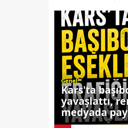
Genel
ği
Kars-Bakü sef
l
uluslararası
başlıyor!