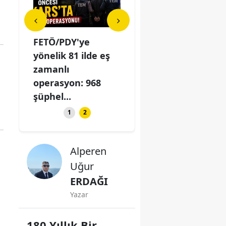
cı-Ev
FETÖ/PDY'ye
Kars'ta Kiracı-Ev
FET
şması: 2
yönelik 81 ilde eş
Sahibi Tartışması: 2
yöne
zamanlı
Kişi Bıçakla
zam
operasyon: 968
Yaraland...
ope
şüphel...
şüph
1
2
Alperen
Uğur
ERDAĞI
Yazar
180 Yıllık Bir