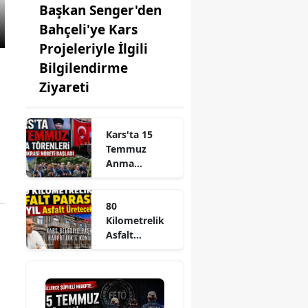
Başkan Senger'den
Bahçeli'ye Kars
Projeleriyle İlgili
Bilgilendirme
Ziyareti
Kars'ta 15
Temmuz
Anma
Törenleri ve
Demokrasi
80
Nöbeti Başladı
Kilometrelik
Asfalt
Parasına, 40
Yıl Asfalt
Üretecek
Tesis!