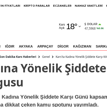
IN FİYATLARI
KRİPTO PARALAR
ECZANELER
NAMAZ VAKİTLERİ
Adana
18
°
Adıyaman
DOLAR
Kars
Açık
47,5968
%0.06
Afyonkarahisar
Ağrı
N
IĞDIR
AKYAKA
ARPAÇAY
DİGOR
KAĞIZMAN
SARIK
Amasya
Genel
Kars’ta Kadına Yönelik Şiddete Karşı 
 Son Dakika Kars Haberleri
ına Yönelik Şiddete
Ankara
Antalya
gusu
Artvin
Aydın
, Kadına Yönelik Şiddete Karşı Günü kaps
Balıkesir
a dikkat çeken kamu spotunu yayımladı.