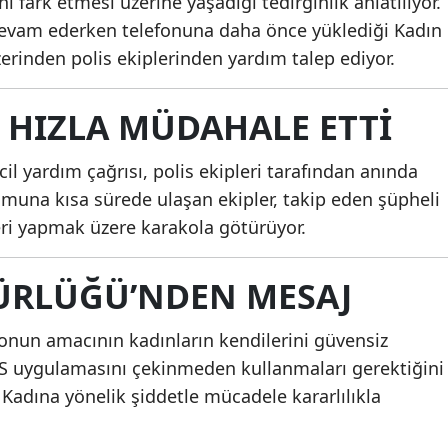
i fark etmesi üzerine yaşadığı tedirginlik anlatılıyor.
 devam ederken telefonuna daha önce yüklediği Kadın
Malatya
rinden polis ekiplerinden yardım talep ediyor.
Manisa
FETÖ/PDY'ye
Kars'ta Kira
yönelik 81 ilde eş
Sahibi Tartı
Kahramanmaraş
I HIZLA MÜDAHALE ETTI
zamanlı
Kişi Bıçakla
Mardin
operasyon: 968
Yaraland...
l yardım çağrısı, polis ekipleri tarafından anında
şüphel...
Muğla
umuna kısa sürede ulaşan ekipler, takip eden şüpheli
eri yapmak üzere karakola götürüyor.
Muş
Nevşehir
ÜRLÜĞÜ’NDEN MESAJ
Niğde
nun amacının kadınların kendilerini güvensiz
Ordu
S uygulamasını çekinmeden kullanmaları gerektiğini
Kadına yönelik şiddetle mücadele kararlılıkla
Rize
Sakarya