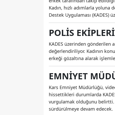
erkek tarafından takip edildiğin
Kadın, hızlı adımlarla yoluna
Destek Uygulaması (KADES) üze
POLIS EKIPLER
KADES üzerinden gönderilen aci
değerlendiriliyor. Kadının kon
erkeği gözaltına alarak işleml
EMNIYET MÜD
Kars Emniyet Müdürlüğü, video
hissettikleri durumlarda KADE
vurgulamak olduğunu belirtti. 
sürdürülmeye devam edecek.