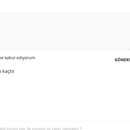
Yozgat
Zonguldak
Aksaray
Bayburt
e kabul ediyorum
Karaman
GÖNDE
Kırıkkale
 kaçtır
Batman
Şırnak
Bartın
Ardahan
 ilgili yorum yok, ilk yorumu siz yazın, tartışalım *
Iğdır