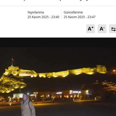
Bilecik
Yayınlanma
Güncellenme
Bingöl
25 Kasım 2025 - 23:40
25 Kasım 2025 - 23:47
Bitlis
+
-
A
A
Bolu
Burdur
Bursa
Çanakkale
Çankırı
Çorum
Denizli
Diyarbakır