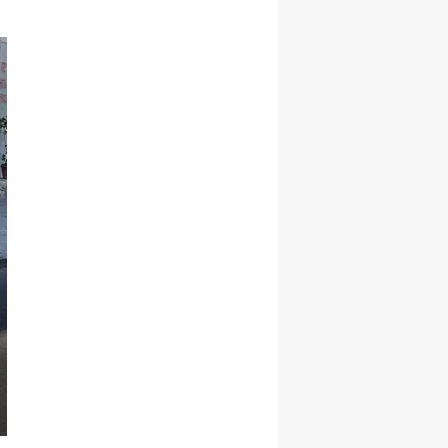
Genel
Kars'ta Özel Hayat Has
sağlık hizmetleri ile açıl