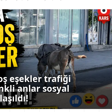
Yalova
Karabük
Kilis
Osmaniye
Düzce
erleri başladı,
 ulaşımda yeni dönem