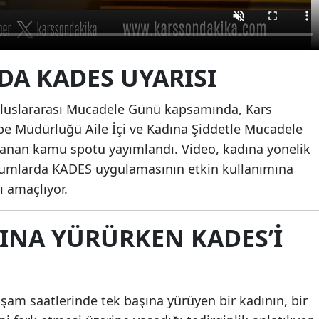
Mersin
İstanbul
A KADES UYARISI
İzmir
Kars
Uluslararası Mücadele Günü kapsamında, Kars
e Müdürlüğü Aile İçi ve Kadına Şiddetle Mücadele
Kastamonu
rlanan kamu spotu yayımlandı. Video, kadına yönelik
Kayseri
urumlarda KADES uygulamasının etkin kullanımına
ı amaçlıyor.
Kırklareli
Kırşehir
ŞINA YÜRÜRKEN KADES’I
Kocaeli
Konya
am saatlerinde tek başına yürüyen bir kadının, bir
Kütahya