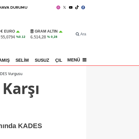
HAVA DURUMU
EURO
GRAM ALTIN
Ara
55,0794
6.514,28
%0.12
% 0,28
MENÜ
AMIŞ
SELİM
SUSUZ
ÇILDIR
SPOR
KADES Vurgusu
 Karşı
amında KADES