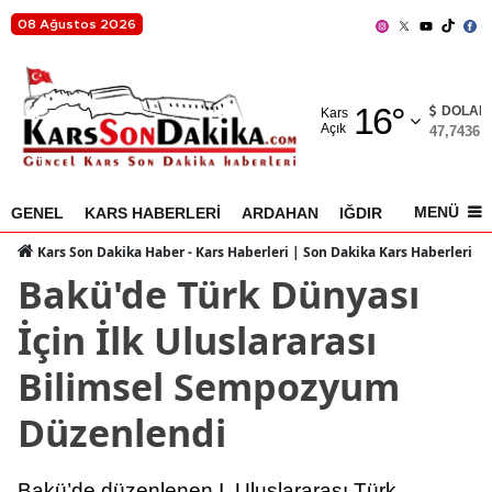
08 Ağustos 2026
Adana
16
°
Adıyaman
DOLAR
Kars
Açık
47,7436
%
Afyonkarahisar
Ağrı
MENÜ
GENEL
KARS HABERLERİ
ARDAHAN
IĞDIR
AKYAKA
Amasya
Kars Son Dakika Haber - Kars Haberleri | Son Dakika Kars Haberleri
Bakü'de Türk Dünyası
Ankara
İçin İlk Uluslararası
Antalya
Bilimsel Sempozyum
Artvin
Düzenlendi
Aydın
Balıkesir
Bakü’de düzenlenen I. Uluslararası Türk