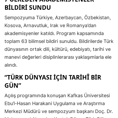
BILDIRI SUNDU
Samsun
Sempozyuma Türkiye, Azerbaycan, Özbekistan,
Siirt
Kosova, Arnavutluk, Irak ve Romanya’dan
Sinop
akademisyenler katıldı. Program kapsamında
toplam 63 bilimsel bildiri sunuldu. Bildirilerde Türk
Sivas
dünyasının ortak dili, kültürü, edebiyatı, tarihi ve
Tekirdağ
manevi değerleri disiplinlerarası yaklaşımlarla ele
Tokat
alındı.
Trabzon
“TÜRK DÜNYASI İÇIN TARIHÎ BIR
GÜN”
Tunceli
Şanlıurfa
Açılış programında konuşan Kafkas Üniversitesi
Ebu’l-Hasan Harakani Uygulama ve Araştırma
Uşak
Merkezi Müdürü ve sempozyum başkanı Doç. Dr.
Van