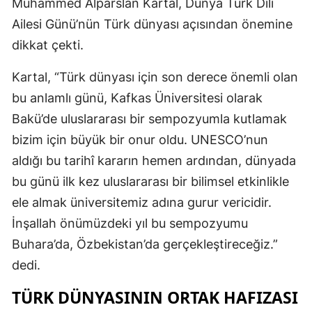
Muhammed Alparslan Kartal, Dünya Türk Dili
Ailesi Günü’nün Türk dünyası açısından önemine
Yozgat
dikkat çekti.
Zonguldak
Kartal, “Türk dünyası için son derece önemli olan
Aksaray
bu anlamlı günü, Kafkas Üniversitesi olarak
Bayburt
Bakü’de uluslararası bir sempozyumla kutlamak
bizim için büyük bir onur oldu. UNESCO’nun
Karaman
aldığı bu tarihî kararın hemen ardından, dünyada
Kırıkkale
bu günü ilk kez uluslararası bir bilimsel etkinlikle
Batman
ele almak üniversitemiz adına gurur vericidir.
İnşallah önümüzdeki yıl bu sempozyumu
Şırnak
Buhara’da, Özbekistan’da gerçekleştireceğiz.”
Bartın
dedi.
Ardahan
TÜRK DÜNYASININ ORTAK HAFIZASI
Iğdır