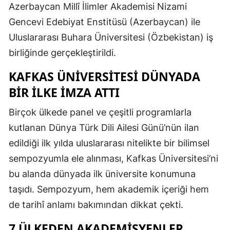
Azerbaycan Millî İlimler Akademisi Nizami
Malatya
Gencevi Edebiyat Enstitüsü (Azerbaycan) ile
Manisa
Uluslararası Buhara Üniversitesi (Özbekistan) iş
birliğinde gerçekleştirildi.
Kahramanmaraş
KAFKAS ÜNIVERSITESI DÜNYADA
Mardin
BIR İLKE İMZA ATTI
Muğla
Birçok ülkede panel ve çeşitli programlarla
Muş
kutlanan Dünya Türk Dili Ailesi Günü’nün ilan
Nevşehir
edildiği ilk yılda uluslararası nitelikte bir bilimsel
sempozyumla ele alınması, Kafkas Üniversitesi’ni
Niğde
bu alanda dünyada ilk üniversite konumuna
Ordu
taşıdı. Sempozyum, hem akademik içeriği hem
de tarihî anlamı bakımından dikkat çekti.
Rize
7 ÜLKEDEN AKADEMISYENLER
Sakarya