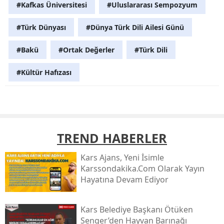
#Kafkas Üniversitesi
#Uluslararası Sempozyum
#Türk Dünyası
#Dünya Türk Dili Ailesi Günü
#Bakü
#Ortak Değerler
#Türk Dili
#Kültür Hafızası
TREND HABERLER
Kars Ajans, Yeni İsimle
Karssondakika.com Olarak Yayın
Hayatına Devam Ediyor
Kars Belediye Başkanı Ötüken
Senger’den Hayvan Barınağı