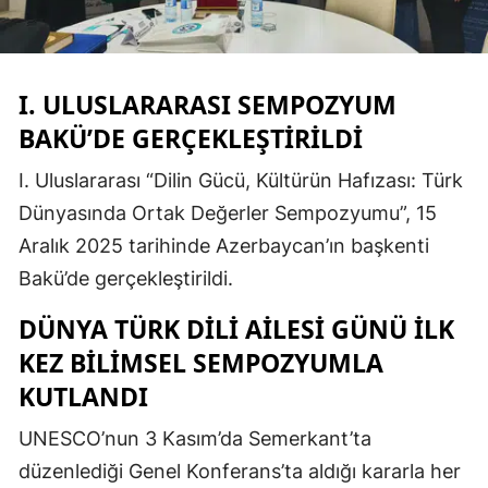
Edirne
Elazığ
I. ULUSLARARASI SEMPOZYUM
Erzincan
BAKÜ’DE GERÇEKLEŞTIRILDI
Erzurum
I. Uluslararası “Dilin Gücü, Kültürün Hafızası: Türk
Eskişehir
Dünyasında Ortak Değerler Sempozyumu”, 15
Aralık 2025 tarihinde Azerbaycan’ın başkenti
Gaziantep
Bakü’de gerçekleştirildi.
Giresun
DÜNYA TÜRK DILI AILESI GÜNÜ İLK
Gümüşhane
KEZ BILIMSEL SEMPOZYUMLA
Hakkari
KUTLANDI
Hatay
UNESCO’nun 3 Kasım’da Semerkant’ta
düzenlediği Genel Konferans’ta aldığı kararla her
Isparta