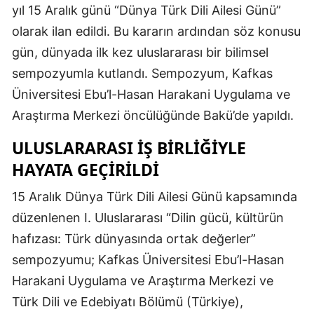
yıl 15 Aralık günü “Dünya Türk Dili Ailesi Günü”
Mersin
olarak ilan edildi. Bu kararın ardından söz konusu
İstanbul
gün, dünyada ilk kez uluslararası bir bilimsel
sempozyumla kutlandı. Sempozyum, Kafkas
İzmir
Üniversitesi Ebu’l-Hasan Harakani Uygulama ve
Kars
Araştırma Merkezi öncülüğünde Bakü’de yapıldı.
Kastamonu
ULUSLARARASI İŞ BIRLIĞIYLE
Kayseri
HAYATA GEÇIRILDI
Kırklareli
15 Aralık Dünya Türk Dili Ailesi Günü kapsamında
düzenlenen I. Uluslararası “Dilin gücü, kültürün
Kırşehir
hafızası: Türk dünyasında ortak değerler”
Kocaeli
sempozyumu; Kafkas Üniversitesi Ebu’l-Hasan
Konya
Harakani Uygulama ve Araştırma Merkezi ve
Türk Dili ve Edebiyatı Bölümü (Türkiye),
Kütahya