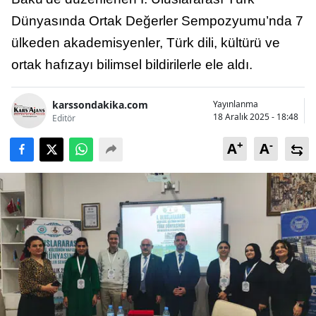
Bilecik
Dünyasında Ortak Değerler Sempozyumu’nda 7
ülkeden akademisyenler, Türk dili, kültürü ve
Bingöl
ortak hafızayı bilimsel bildirilerle ele aldı.
Bitlis
Bolu
karssondakika.com
Yayınlanma
18 Aralık 2025 - 18:48
Editör
Burdur
+
-
A
A
Bursa
Çanakkale
Çankırı
Çorum
Denizli
Diyarbakır