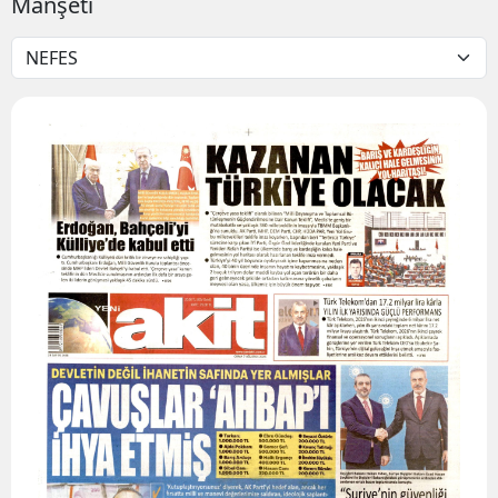
Manşeti
Bilecik
Bingöl
Bitlis
Bolu
Burdur
Bursa
Çanakkale
Çankırı
Çorum
Denizli
Diyarbakır