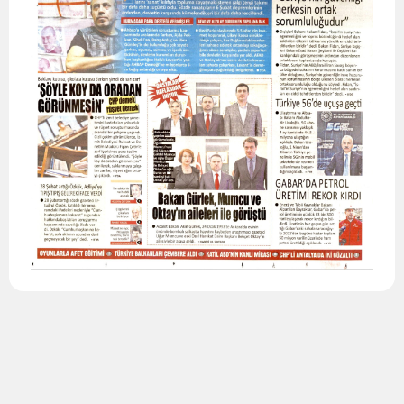
Edirne
Elazığ
Erzincan
Erzurum
Eskişehir
Gaziantep
Giresun
Gümüşhane
Hakkari
Hatay
Isparta