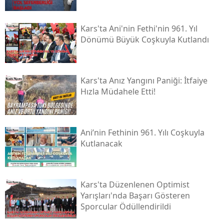
Malatya
Kars'ta Ani'nin Fethi'nin 961. Yıl
Manisa
Dönümü Büyük Coşkuyla Kutlandı
Kahramanmaraş
Mardin
Kars'ta Anız Yangını Paniği: İtfaiye
Hızla Müdahele Etti!
Muğla
Muş
Ani’nin Fethinin 961. Yılı Coşkuyla
Nevşehir
Kutlanacak
Niğde
Ordu
Kars'ta Düzenlenen Optimist
Yarışları'nda Başarı Gösteren
Rize
Sporcular Ödüllendirildi
Sakarya