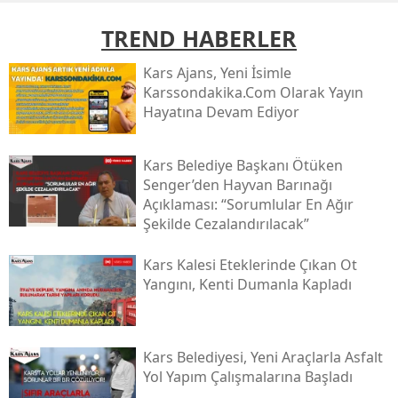
Mersin
TREND HABERLER
İstanbul
Kars Ajans, Yeni İsimle
Karssondakika.com Olarak Yayın
İzmir
Hayatına Devam Ediyor
Kars
Kars Belediye Başkanı Ötüken
Kastamonu
Senger’den Hayvan Barınağı
Açıklaması: “sorumlular En Ağır
Kayseri
Şekilde Cezalandırılacak”
Kırklareli
Kars Kalesi Eteklerinde Çıkan Ot
Kırşehir
Yangını, Kenti Dumanla Kapladı
Kocaeli
Konya
Kars Belediyesi, Yeni Araçlarla Asfalt
Yol Yapım Çalışmalarına Başladı
Kütahya