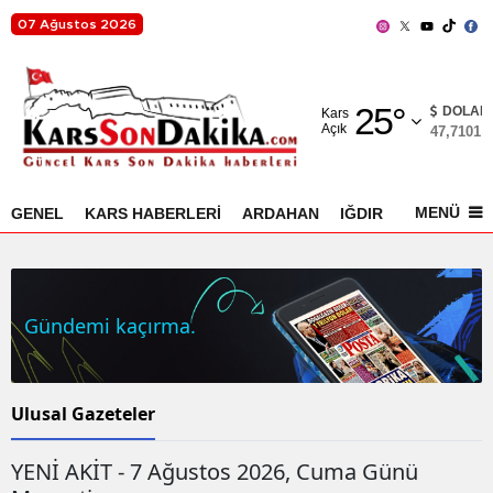
07 Ağustos 2026
Adana
25
°
Adıyaman
DOLAR
Kars
Açık
47,7101
%
Afyonkarahisar
Ağrı
MENÜ
GENEL
KARS HABERLERİ
ARDAHAN
IĞDIR
AKYAKA
Amasya
Ankara
Gündemi kaçırma.
Antalya
Artvin
Ulusal Gazeteler
Aydın
YENİ AKİT - 7 Ağustos 2026, Cuma Günü
Balıkesir