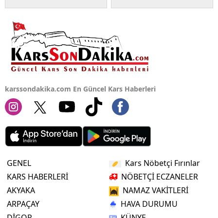
Yalova
Karabük
Kilis
Osmaniye
karssondakika.com En Güncel Kars Haberleri
Düzce
GENEL
Kars Nöbetçi Fırınlar
KARS HABERLERİ
NÖBETÇİ ECZANELER
AKYAKA
NAMAZ VAKİTLERİ
ARPAÇAY
HAVA DURUMU
DİGOR
KÜNYE