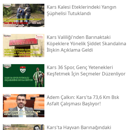
Kars Kalesi Eteklerindeki Yangın
Samsun
Şüphelisi Tutuklandı
Siirt
Sinop
Kars Valiliği'nden Barınaktaki
Köpeklere Yönelik Şiddet Skandalına
Sivas
İlişkin Açıklama Geldi
Tekirdağ
Kars 36 Spor, Genç Yetenekleri
Tokat
Keşfetmek İçin Seçmeler Düzenliyor
Trabzon
Tunceli
Adem Çalkın: Kars'ta 73,6 Km Bsk
Asfalt Çalışması Başlıyor!
Şanlıurfa
Uşak
Kars'ta Hayvan Barınağındaki
Van