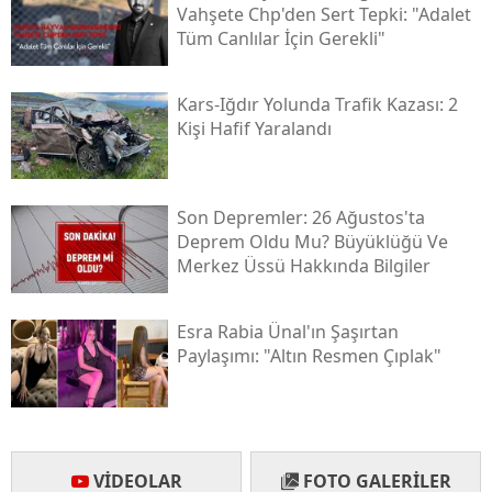
Vahşete Chp'den Sert Tepki: "adalet
Tüm Canlılar İçin Gerekli"
Yozgat
Zonguldak
Kars-Iğdır Yolunda Trafik Kazası: 2
Kişi Hafif Yaralandı
Aksaray
Bayburt
Son Depremler: 26 Ağustos'ta
Karaman
Deprem Oldu Mu? Büyüklüğü Ve
Merkez Üssü Hakkında Bilgiler
Kırıkkale
Batman
Esra Rabia Ünal'ın Şaşırtan
Paylaşımı: "altın Resmen Çıplak"
Şırnak
Bartın
Ardahan
VIDEOLAR
FOTO GALERILER
Iğdır