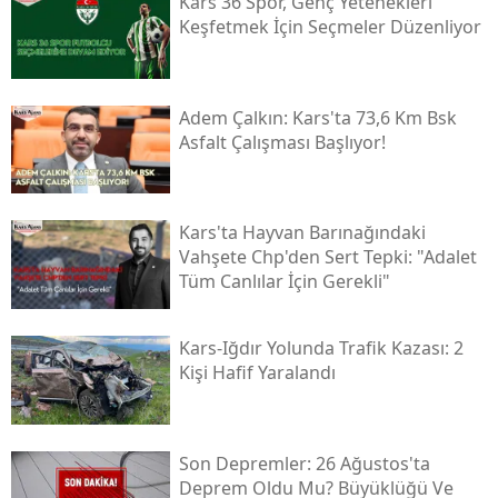
Kars 36 Spor, Genç Yetenekleri
Keşfetmek İçin Seçmeler Düzenliyor
Samsun
Siirt
Adem Çalkın: Kars'ta 73,6 Km Bsk
Sinop
Asfalt Çalışması Başlıyor!
Sivas
Tekirdağ
Kars'ta Hayvan Barınağındaki
Vahşete Chp'den Sert Tepki: "adalet
Tokat
Tüm Canlılar İçin Gerekli"
Trabzon
Kars-Iğdır Yolunda Trafik Kazası: 2
Tunceli
Kişi Hafif Yaralandı
Şanlıurfa
Uşak
Son Depremler: 26 Ağustos'ta
Deprem Oldu Mu? Büyüklüğü Ve
Van