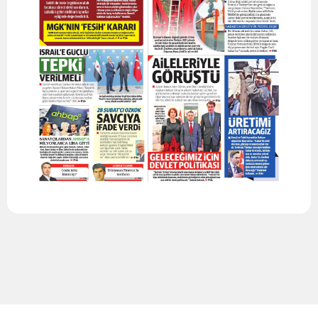
Edirne
Elazığ
Erzincan
Erzurum
Eskişehir
Gaziantep
Giresun
Gümüşhane
Hakkari
Hatay
Isparta