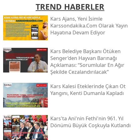
TREND HABERLER
Mersin
Kars Ajans, Yeni İsimle
İstanbul
Karssondakika.com Olarak Yayın
Hayatına Devam Ediyor
İzmir
Kars
Kars Belediye Başkanı Ötüken
Senger’den Hayvan Barınağı
Kastamonu
Açıklaması: “sorumlular En Ağır
Şekilde Cezalandırılacak”
Kayseri
Kırklareli
Kars Kalesi Eteklerinde Çıkan Ot
Yangını, Kenti Dumanla Kapladı
Kırşehir
Kocaeli
Kars'ta Ani'nin Fethi'nin 961. Yıl
Konya
Dönümü Büyük Coşkuyla Kutlandı
Kütahya