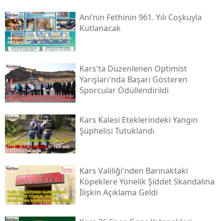
Malatya
Ani’nin Fethinin 961. Yılı Coşkuyla
Kutlanacak
Manisa
Kahramanmaraş
Kars'ta Düzenlenen Optimist
Mardin
Yarışları'nda Başarı Gösteren
Sporcular Ödüllendirildi
Muğla
Muş
Kars Kalesi Eteklerindeki Yangın
Şüphelisi Tutuklandı
Nevşehir
Niğde
Kars Valiliği'nden Barınaktaki
Ordu
Köpeklere Yönelik Şiddet Skandalına
İlişkin Açıklama Geldi
Rize
Sakarya