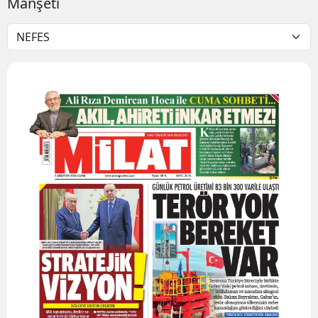
Manşeti
Bilecik
Bingöl
Bitlis
Bolu
Burdur
Bursa
Çanakkale
Çankırı
Çorum
Denizli
Diyarbakır