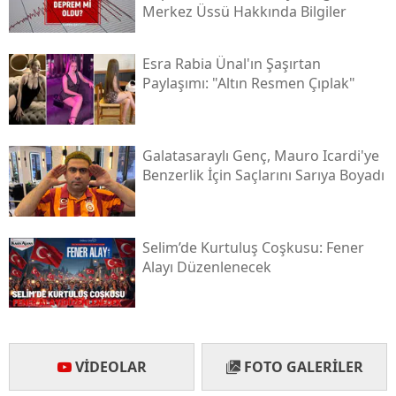
Merkez Üssü Hakkında Bilgiler
Yozgat
Esra Rabia Ünal'ın Şaşırtan
Zonguldak
Paylaşımı: "altın Resmen Çıplak"
Aksaray
Bayburt
Galatasaraylı Genç, Mauro Icardi'ye
Benzerlik İçin Saçlarını Sarıya Boyadı
Karaman
Kırıkkale
Selim’de Kurtuluş Coşkusu: Fener
Batman
Alayı Düzenlenecek
Şırnak
Bartın
Ardahan
VIDEOLAR
FOTO GALERILER
Iğdır