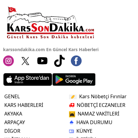
Yalova
Karabük
Kilis
karssondakika.com En Güncel Kars Haberleri
Osmaniye
Düzce
GENEL
Kars Nöbetçi Fırınlar
KARS HABERLERİ
NÖBETÇİ ECZANELER
AKYAKA
NAMAZ VAKİTLERİ
ARPAÇAY
HAVA DURUMU
DİGOR
KÜNYE