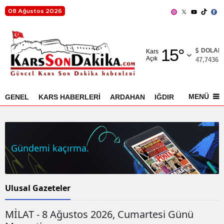
08 Ağustos 2026
Adana
15
°
Adıyaman
DOLAR
Kars
Açık
47,7436
%
Afyonkarahisar
Ağrı
MENÜ
GENEL
KARS HABERLERİ
ARDAHAN
IĞDIR
AKYAKA
Amasya
Ankara
Gündemi kaçırma.
Antalya
Artvin
Ulusal Gazeteler
Aydın
MİLAT - 8 Ağustos 2026, Cumartesi Günü
Balıkesir