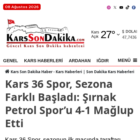
08 Ağustos 2026
Adana
27
°
Adıyaman
DOLAR
Kars
Açık
47,7436
%
Afyonkarahisar
Ağrı
MENÜ
GENEL
KARS HABERLERİ
ARDAHAN
IĞDIR
AKYAKA
Amasya
Kars Son Dakika Haber - Kars Haberleri | Son Dakika Kars Haberleri
Kars 36 Spor, Sezona
Ankara
Farklı Başladı: Şırnak
Antalya
Petrol Spor’u 4-1 Mağlup
Artvin
Etti
Aydın
Balıkesir
Kars 36 Spor, sezonun ilk maçında taraftarı