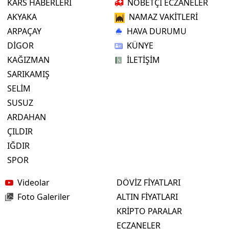
KARS HABERLERİ
NÖBETÇİ ECZANELER
AKYAKA
NAMAZ VAKİTLERİ
ARPAÇAY
HAVA DURUMU
DİGOR
KÜNYE
KAĞIZMAN
İLETİŞİM
SARIKAMIŞ
SELİM
SUSUZ
ARDAHAN
ÇILDIR
IĞDIR
SPOR
Videolar
DÖVİZ FİYATLARI
Foto Galeriler
ALTIN FİYATLARI
KRİPTO PARALAR
ECZANELER