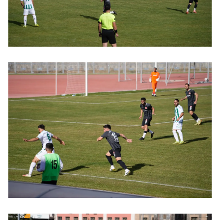
Samsun
Siirt
Sinop
Sivas
Tekirdağ
Tokat
Trabzon
Tunceli
Şanlıurfa
Uşak
Van