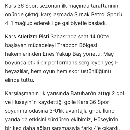
Kars 36 Spor, sezonun ilk maçında taraftarının
Mersin
önünde çıktığı karşılaşmada
Şırnak Petrol Spor
’u
İstanbul
4-1 mağlup ederek lige galibiyetle başladı.
İzmir
Kars Atletizm Pisti
Sahası’nda saat 14.00’te
Kars
başlayan mücadeleyi Trabzon Bölgesi
hakemlerinden Enes Yakup Baş yönetti. Maç
Kastamonu
boyunca etkili bir performans sergileyen yeşil-
Kayseri
beyazlılar, hem oyun hem skor üstünlüğünü
Kırklareli
elinde tuttu.
Kırşehir
Karşılaşmanın ilk yarısında Batuhan’ın attığı 2 gol
ve Hüseyin’in kaydettiği golle Kars 36 Spor
Kocaeli
soyunma odasına 3-0’lık avantajla girdi. İkinci
Konya
yarıda da etkisini sürdüren ekibimiz, Hüseyin’in
Kütahya
bir kez daha ağları sarsmasıyla farkı 4’e çıkardı.