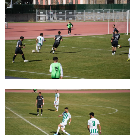
Yozgat
Zonguldak
Aksaray
Bayburt
Karaman
Kırıkkale
Batman
Şırnak
Bartın
Ardahan
Iğdır