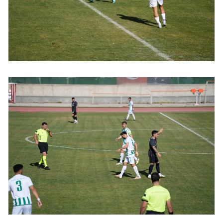
Yalova
Karabük
Kilis
Osmaniye
Düzce