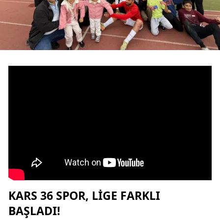
Edirne
Elazığ
Erzincan
Erzurum
Eskişehir
Gaziantep
Giresun
Gümüşhane
Hakkari
KARS 36 SPOR
, LIGE FARKLI
Hatay
BAŞLADI!
Isparta