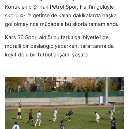
Konuk ekip Şırnak Petrol Spor, Halil’in golüyle
Malatya
skoru 4-1’e getirse de kalan dakikalarda başka
Manisa
gol olmayınca mücadele bu skorla tamamlandı.
Kahramanmaraş
Kars 36 Spor, aldığı bu farklı galibiyetle lige
Mardin
moralli bir başlangıç yaparken, taraftarına da
keyif dolu bir futbol akşamı yaşattı.
Muğla
Muş
Nevşehir
Niğde
Ordu
Rize
Sakarya