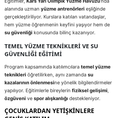
Eğitimler,
Kars Yarı Olimpik Yüzme Havuzu
’nda
Mersin
alanında uzman
yüzme antrenörleri
eşliğinde
gerçekleştiriliyor. Kurslara katılan vatandaşlar,
İstanbul
hem yüzme öğrenmenin keyfini yaşıyor hem de
İzmir
su güvenliği
konusunda bilinç kazanıyor.
Kars
TEMEL YÜZME TEKNIKLERI VE SU
Kastamonu
GÜVENLIĞI EĞITIMI
Kayseri
Program kapsamında katılımcılara
temel yüzme
Kırklareli
teknikleri
öğretilirken, aynı zamanda
su
kazalarının önlenmesi
ne yönelik bilgilendirmeler
Kırşehir
yapılıyor. Eğitimlerle bireylerin
fiziksel gelişimi
,
Kocaeli
özgüveni
ve
spor alışkanlığı
destekleniyor.
Konya
ÇOCUKLARDAN YETIŞKINLERE
Kütahya