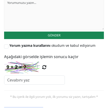
Yozgat
Zonguldak
Aksaray
GÖNDER
Bayburt
Yorum yazma kurallarını
okudum ve kabul ediyorum
Karaman
Aşağıdaki görselde işlemin sonucu kaçtır
Kırıkkale
Batman
Şırnak
Bartın
* Bu içerik ile ilgili yorum yok, ilk yorumu siz yazın, tartışalım *
Ardahan
Iğdır