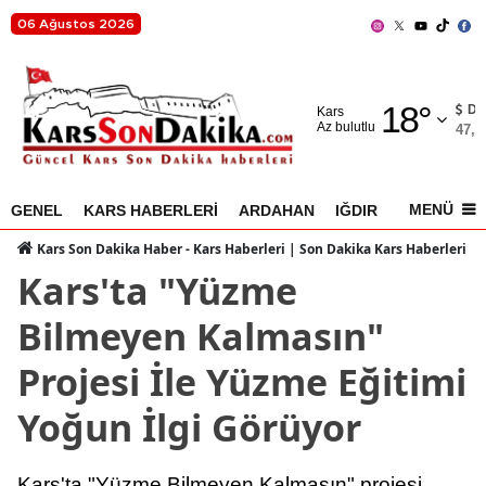
06 Ağustos 2026
Adana
18
°
Adıyaman
D
Kars
Az bulutlu
47,5
Afyonkarahisar
Ağrı
MENÜ
GENEL
KARS HABERLERİ
ARDAHAN
IĞDIR
AKYAKA
Amasya
Kars Son Dakika Haber - Kars Haberleri | Son Dakika Kars Haberleri
Kars'ta "Yüzme
Ankara
Bilmeyen Kalmasın"
Antalya
Projesi İle Yüzme Eğitimi
Artvin
Yoğun İlgi Görüyor
Aydın
Balıkesir
Kars'ta "Yüzme Bilmeyen Kalmasın" projesi,