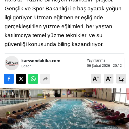
Bilecik
Gençlik ve Spor Bakanlığı ile başlayarak yoğun
ilgi görüyor. Uzman eğitmenler eşliğinde
Bingöl
gerçekleştirilen yüzme eğitimleri, her yaştan
Bitlis
katılımcıya temel yüzme teknikleri ve su
Bolu
güvenliği konusunda bilinç kazandırıyor.
Burdur
karssondakika.com
Yayınlanma
Bursa
06 Şubat 2026 - 20:12
Editör
+
-
Çanakkale
A
A
Çankırı
Çorum
Denizli
Diyarbakır