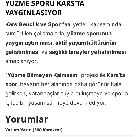
YÜZME SPORU KARS’TA
Samsun
YAYGINLAŞIYOR
Siirt
Kars Gençlik ve Spor
faaliyetleri kapsamında
sürdürülen çalışmalarla,
yüzme sporunun
Sinop
yaygınlaştırılması
,
aktif yaşam kültürünün
Sivas
geliştirilmesi
ve
sağlıklı bireyler yetiştirilmesi
Tekirdağ
amaçlanıyor.
Tokat
“
Yüzme Bilmeyen Kalmasın
” projesi ile
Kars’ta
spor
, hayatın her alanında daha görünür hale
Trabzon
gelirken, vatandaşlar suyla buluşmaya ve sporla
Tunceli
iç içe bir yaşam sürmeye devam ediyor.
Şanlıurfa
Yorumlar
Uşak
Yorum Yazın (500 Karakter)
Van