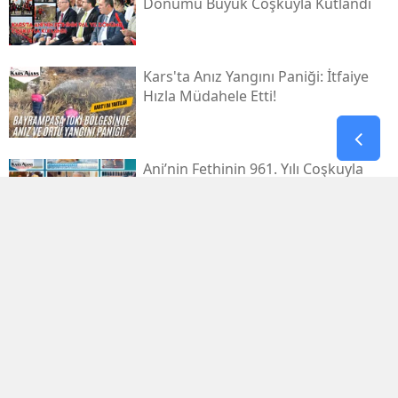
Dönümü Büyük Coşkuyla Kutlandı
Kars'ta Anız Yangını Paniği: İtfaiye
Hızla Müdahele Etti!
Ani’nin Fethinin 961. Yılı Coşkuyla
Kutlanacak
Kars'ta Düzenlenen Optimist
Yarışları'nda Başarı Gösteren
Sporcular Ödüllendirildi
Kars Kalesi Eteklerindeki Yangın
Şüphelisi Tutuklandı