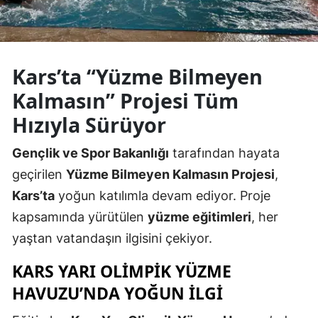
Edirne
Elazığ
Kars’ta “Yüzme Bilmeyen
Erzincan
Kalmasın” Projesi Tüm
Erzurum
Hızıyla Sürüyor
Eskişehir
Gençlik ve Spor Bakanlığı
tarafından hayata
Gaziantep
geçirilen
Yüzme Bilmeyen Kalmasın Projesi
,
Giresun
Kars’ta
yoğun katılımla devam ediyor. Proje
kapsamında yürütülen
yüzme eğitimleri
, her
Gümüşhane
yaştan vatandaşın ilgisini çekiyor.
Hakkari
KARS YARI OLIMPIK YÜZME
Hatay
HAVUZU’NDA YOĞUN İLGI
Isparta