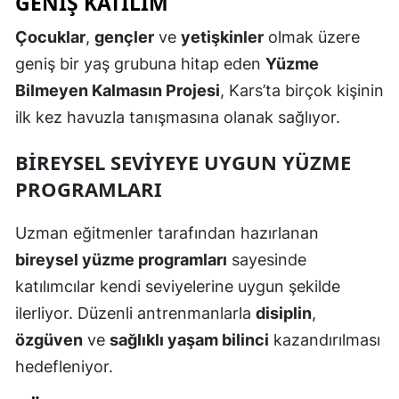
GENIŞ KATILIM
Malatya
Çocuklar
,
gençler
ve
yetişkinler
olmak üzere
geniş bir yaş grubuna hitap eden
Yüzme
Manisa
Bilmeyen Kalmasın Projesi
, Kars’ta birçok kişinin
Kahramanmaraş
ilk kez havuzla tanışmasına olanak sağlıyor.
Mardin
BIREYSEL SEVIYEYE UYGUN YÜZME
Muğla
PROGRAMLARI
Muş
Uzman eğitmenler tarafından hazırlanan
Nevşehir
bireysel yüzme programları
sayesinde
Niğde
katılımcılar kendi seviyelerine uygun şekilde
ilerliyor. Düzenli antrenmanlarla
disiplin
,
Ordu
özgüven
ve
sağlıklı yaşam bilinci
kazandırılması
Rize
hedefleniyor.
Sakarya