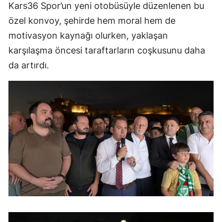
Kars36 Spor’un yeni otobüsüyle düzenlenen bu
Malatya
özel konvoy, şehirde hem moral hem de
motivasyon kaynağı olurken, yaklaşan
Manisa
karşılaşma öncesi taraftarların coşkusunu daha
Kahramanmaraş
da artırdı.
Mardin
Muğla
Muş
Nevşehir
Niğde
Ordu
Rize
Sakarya