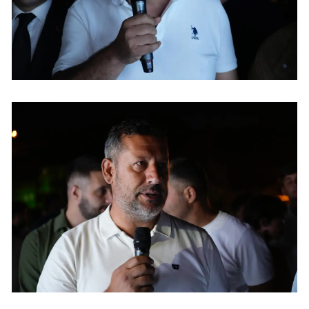
Yozgat
Zonguldak
Aksaray
Bayburt
Karaman
Kırıkkale
Batman
Şırnak
Bartın
Ardahan
Iğdır