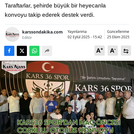
Taraftarlar, şehirde büyük bir heyecanla
Bilecik
konvoyu takip ederek destek verdi.
Bingöl
Bitlis
karssondakika.com
Yayınlanma
Güncellenme
02 Eylül 2025 - 15:42
25 Ekim 2025 - 
Editör
Bolu
+
-
A
A
Burdur
Bursa
Çanakkale
Çankırı
Çorum
Denizli
Diyarbakır