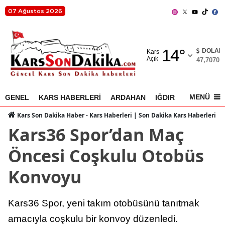
07 Ağustos 2026
Adana
14
°
Adıyaman
DOLAR
Kars
Açık
47,7070
%
Afyonkarahisar
Ağrı
MENÜ
GENEL
KARS HABERLERİ
ARDAHAN
IĞDIR
AKYAKA
Amasya
Kars Son Dakika Haber - Kars Haberleri | Son Dakika Kars Haberleri
Kars36 Spor’dan Maç
Ankara
Öncesi Coşkulu Otobüs
Antalya
Konvoyu
Artvin
Aydın
Kars36 Spor, yeni takım otobüsünü tanıtmak
Balıkesir
amacıyla coşkulu bir konvoy düzenledi.