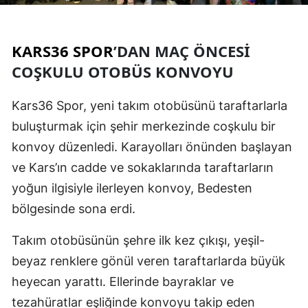
Edirne
Elazığ
KARS36 SPOR
’DAN MAÇ ÖNCESI
COŞKULU OTOBÜS KONVOYU
Erzincan
Erzurum
Kars36 Spor, yeni takım otobüsünü taraftarlarla
buluşturmak için şehir merkezinde coşkulu bir
Eskişehir
konvoy düzenledi. Karayolları önünden başlayan
Gaziantep
ve Kars’ın cadde ve sokaklarında taraftarların
Giresun
yoğun ilgisiyle ilerleyen konvoy, Bedesten
bölgesinde sona erdi.
Gümüşhane
Takım otobüsünün şehre ilk kez çıkışı, yeşil-
Hakkari
beyaz renklere gönül veren taraftarlarda büyük
Hatay
heyecan yarattı. Ellerinde bayraklar ve
Isparta
tezahüratlar eşliğinde konvoyu takip eden