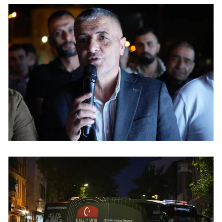
Yalova
Karabük
Kilis
Osmaniye
Düzce