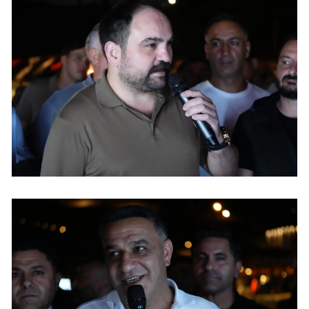
Samsun
Siirt
Sinop
Sivas
Tekirdağ
Tokat
Trabzon
Tunceli
Şanlıurfa
Uşak
Van