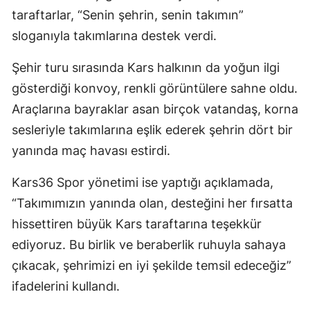
taraftarlar, “Senin şehrin, senin takımın”
Mersin
sloganıyla takımlarına destek verdi.
İstanbul
Şehir turu sırasında Kars halkının da yoğun ilgi
İzmir
gösterdiği konvoy, renkli görüntülere sahne oldu.
Kars
Araçlarına bayraklar asan birçok vatandaş, korna
sesleriyle takımlarına eşlik ederek şehrin dört bir
Kastamonu
yanında maç havası estirdi.
Kayseri
Kars36 Spor yönetimi ise yaptığı açıklamada,
Kırklareli
“Takımımızın yanında olan, desteğini her fırsatta
Kırşehir
hissettiren büyük Kars taraftarına teşekkür
ediyoruz. Bu birlik ve beraberlik ruhuyla sahaya
Kocaeli
çıkacak, şehrimizi en iyi şekilde temsil edeceğiz”
Konya
ifadelerini kullandı.
Kütahya