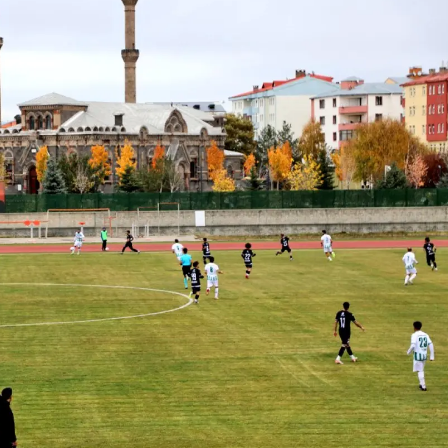
Yozgat
Zonguldak
Aksaray
Bayburt
Karaman
Kırıkkale
Batman
Şırnak
Bartın
Ardahan
Iğdır