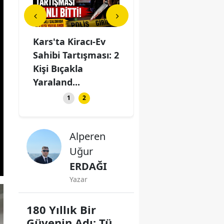
iracı-Ev
80 Kilometrelik
Kars'ta Kiracı-Ev
rtışması: 2
Asfalt Parasına, 40
Sahibi Tartışması: 2
kla
Yıl Asfalt Üretecek
Kişi Bıçakla
..
Tesi...
Yaraland...
1
2
Alperen
Uğur
ERDAĞI
Yazar
180 Yıllık Bir
Güvenin Adı: Türk