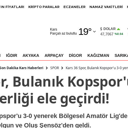
IN FİYATLARI
KRİPTO PARALAR
ECZANELER
NAMAZ VAKİTLERİ
Adana
19
°
Adıyaman
DOLAR
Kars
Parçalı az bulutlu
47,7067
%0.04
Afyonkarahisar
Ağrı
N
IĞDIR
AKYAKA
ARPAÇAY
DİGOR
KAĞIZMAN
SARIK
Amasya
SPOR
Kars 36 Spor, Bulanık Kopspor'u 3-0 yene
 Son Dakika Kars Haberleri
r, Bulanık Kopspor'
Ankara
Antalya
rliği ele geçirdi!
Artvin
Aydın
spor'u 3-0 yenerek Bölgesel Amatör Lig'de 
Balıkesir
 Olgun ve Oluş Şensöz'den geldi.