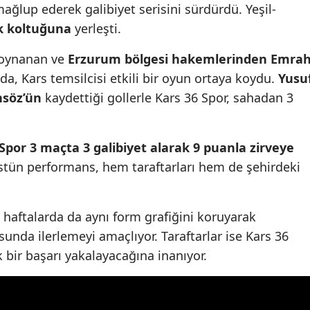
ağlup ederek galibiyet serisini sürdürdü. Yeşil-
Mersin
ik koltuğuna
yerleşti.
İstanbul
a oynanan ve
Erzurum bölgesi hakemlerinden Emra
İzmir
a, Kars temsilcisi etkili bir oyun ortaya koydu.
Yusu
nsöz’ün
kaydettiği gollerle Kars 36 Spor, sahadan 3
Kars
Kastamonu
Spor 3 maçta 3 galibiyet alarak 9 puanla zirveye
Kayseri
stün performans, hem taraftarları hem de şehirdeki
Kırklareli
 haftalarda da aynı form grafiğini koruyarak
Kırşehir
unda ilerlemeyi amaçlıyor. Taraftarlar ise Kars 36
Kocaeli
bir başarı yakalayacağına inanıyor.
Konya
Kütahya