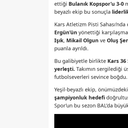
ettiği
Bulanık Kopspor’u 3-0
m
beyazlı ekip bu sonuçla
liderl
Kars Atletizm Pisti Sahası’nd
Ergün’ün
yönettiği karşılaşmad
Işık
,
Mikail Olgun
ve
Oluş Şe
puanla ayrıldı.
Bu galibiyetle birlikte
Kars 36 
yerleşti.
Takımın sergilediği ü
futbolseverleri sevince boğdu.
Yeşil-beyazlı ekip, önümüzdeki
şampiyonluk hedefi
doğrultus
Spor’un bu sezon BAL’da büyük 