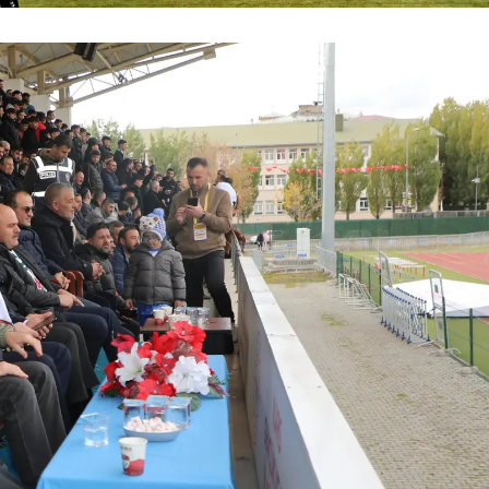
Yalova
Karabük
Kilis
Osmaniye
Düzce