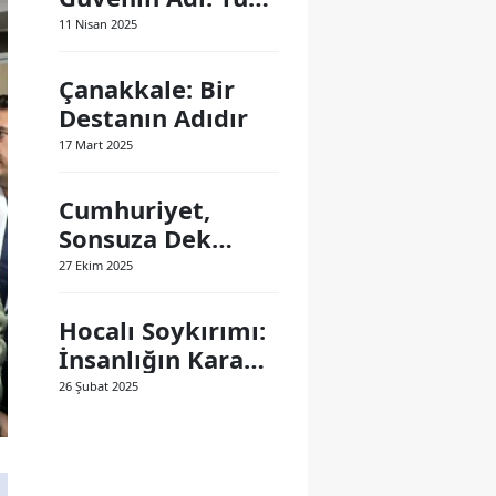
Polis Teşkilatı
11 Nisan 2025
Çanakkale: Bir
Destanın Adıdır
17 Mart 2025
Cumhuriyet,
Sonsuza Dek
Yaşayacak
27 Ekim 2025
Hocalı Soykırımı:
İnsanlığın Kara
Lekesi
26 Şubat 2025