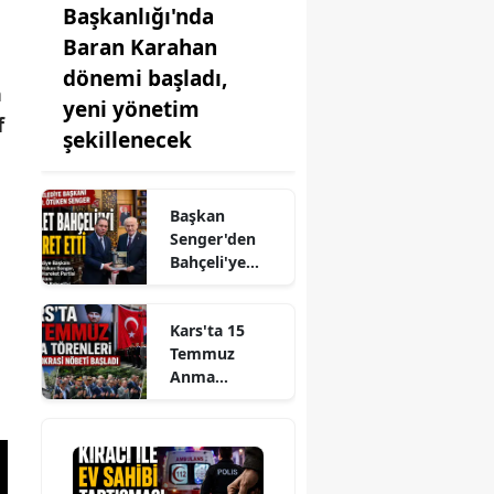
Başkanlığı'nda
Baran Karahan
dönemi başladı,
h
yeni yönetim
f
şekillenecek
Başkan
Senger'den
Bahçeli'ye
Kars
Projeleriyle
Kars'ta 15
İlgili
Temmuz
Bilgilendirme
Anma
Ziyareti
Törenleri ve
Demokrasi
Nöbeti Başladı