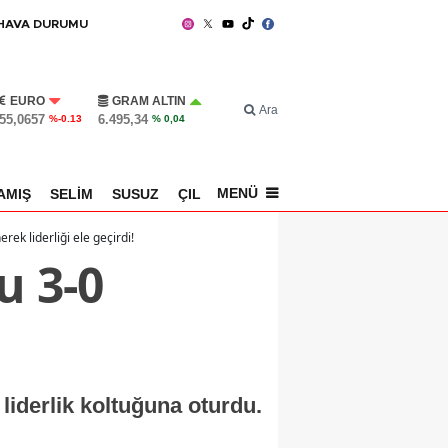
HAVA DURUMU
EURO
GRAM ALTIN
Ara
55,0657
6.495,34
%-0.13
% 0,04
MENÜ
AMIŞ
SELİM
SUSUZ
ÇILDIR
SPOR
rek liderliği ele geçirdi!
u 3-0
liderlik koltuğuna oturdu.