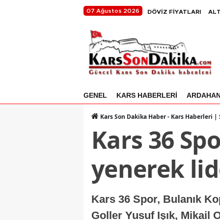
07 Ağustos 2026
DÖVİZ FİYATLARI
ALT
GENEL
KARS HABERLERİ
ARDAHA
Kars Son Dakika Haber - Kars Haberleri |
Kars 36 Spo
yenerek lide
Kars 36 Spor, Bulanık Kop
Goller Yusuf Işık, Mikail