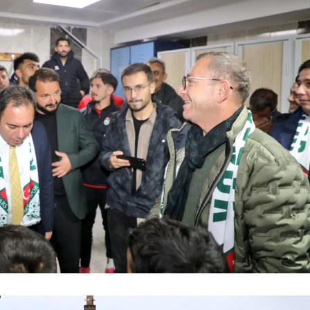
Samsun
Siirt
Sinop
Sivas
Tekirdağ
Tokat
Trabzon
Tunceli
Şanlıurfa
Uşak
Van