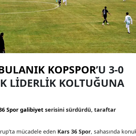
Edirne
Elazığ
Erzincan
Erzurum
Eskişehir
BULANIK KOPSPOR
’U 3-0
Gaziantep
K LIDERLIK KOLTUĞUNA
Giresun
Gümüşhane
Hakkari
36 Spor galibiyet
serisini sürdürdü, taraftar
Hatay
 Grup’ta mücadele eden
Kars 36 Spor
, sahasında konu
Isparta