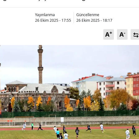
Bilecik
Yayınlanma
Güncellenme
Bingöl
26 Ekim 2025 - 17:55
26 Ekim 2025 - 18:17
Bitlis
+
-
A
A
Bolu
Burdur
Bursa
Çanakkale
Çankırı
Çorum
Denizli
Diyarbakır