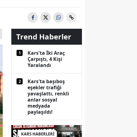
Trend Haberler
Kars'ta İki Araç
1
Çarpıştı, 4 Kişi
Yaralandı
Kars'ta başıboş
2
eşekler trafiği
yavaşlattı, renkli
anlar sosyal
medyada
paylaşıldı!
KARS HABERLERİ