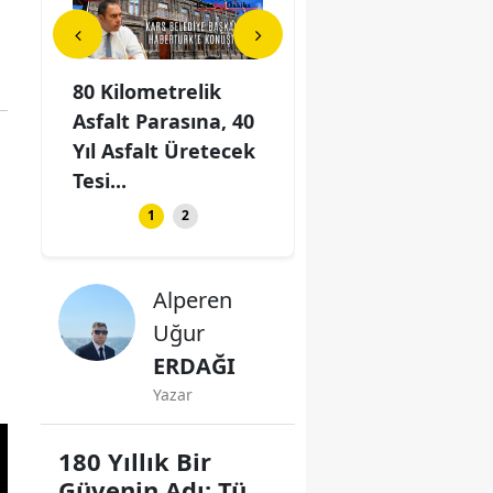
elik
Kars'ta Kiracı-Ev
80 Kilometrelik
Kars
ına, 40
Sahibi Tartışması: 2
Asfalt Parasına, 40
Sahi
retecek
Kişi Bıçakla
Yıl Asfalt Üretecek
Kişi
Yaraland...
Tesi...
Yara
1
2
Alperen
Uğur
ERDAĞI
Yazar
180 Yıllık Bir
Güvenin Adı: Türk