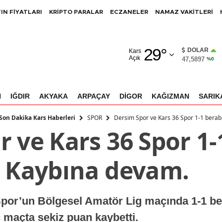
IN FİYATLARI
KRİPTO PARALAR
ECZANELER
NAMAZ VAKİTLERİ
Adana
29
°
Adıyaman
DOLAR
Kars
Açık
47,5897
%0
Afyonkarahisar
Ağrı
N
IĞDIR
AKYAKA
ARPAÇAY
DİGOR
KAĞIZMAN
SARIK
Amasya
SPOR
Dersim Spor ve Kars 36 Spor 1-1 berab
 Son Dakika Kars Haberleri
 ve Kars 36 Spor 1-
Ankara
Antalya
n Kaybına devam.
Artvin
Aydın
Spor’un Bölgesel Amatör Lig maçında 1-1 b
Balıkesir
 maçta sekiz puan kaybetti.