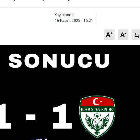
Bilecik
Yayınlanma
Bingöl
16 Kasım 2025 - 16:21
Bitlis
+
-
A
A
Bolu
Burdur
Bursa
Çanakkale
Çankırı
Çorum
Denizli
Diyarbakır