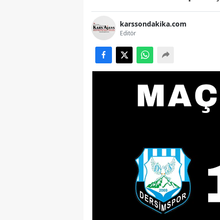
karssondakika.com
Editör