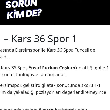
Edirne
Elazığ
Erzincan
 – Kars 36 Spor 1
Erzurum
Eskişehir
sında Dersimspor ile Kars 36 Spor, Tunceli’de
aldı.
Gaziantep
Giresun
 Kars 36 Spor,
Yusuf Furkan Coşkun
’un attığı golle 1
Spor’un üstünlüğüyle tamamlandı.
Gümüşhane
ersimspor, geliştirdiği atak sonucunda skoru 1-1
Hakkari
akım da yakaladığı pozisyonları değerlendiremeyince
Hatay
Isparta
 üç maçında toplam
8 puan
kaybetmiş oldu.