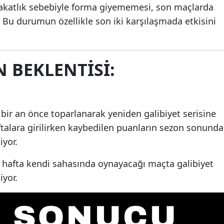
sakatlık sebebiyle forma giyememesi, son maçlarda
Malatya
. Bu durumun özellikle son iki karşılaşmada etkisini
Manisa
Kars'ta Kiracı-Ev
80 Kilometr
Sahibi Tartışması: 2
Asfalt Paras
Kahramanmaraş
 BEKLENTISI:
Kişi Bıçakla
Yıl Asfalt Ü
Mardin
Yaraland...
Tesi...
Muğla
 bir an önce toparlanarak yeniden galibiyet serisine
Muş
aftalara girilirken kaybedilen puanların sezon sonunda
Nevşehir
iyor.
Niğde
i hafta kendi sahasında oynayacağı maçta galibiyet
iyor.
Ordu
Rize
Sakarya