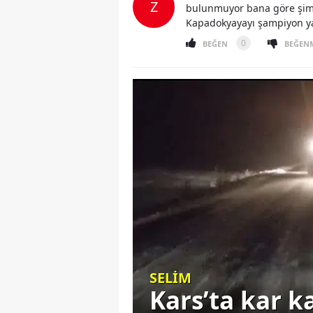
Z
bulunmuyor bana göre şimdiy
Kapadokyayayı şampiyon yap
0
BEĞEN
BEĞEN
SELİM
 Soğuk ve
Kars’ta kar k