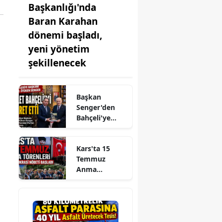
Başkanlığı'nda
Baran Karahan
dönemi başladı,
yeni yönetim
şekillenecek
Başkan
Senger'den
Bahçeli'ye
Kars
Projeleriyle
Kars'ta 15
İlgili
Temmuz
Bilgilendirme
Anma
Ziyareti
Törenleri ve
Demokrasi
Nöbeti Başladı