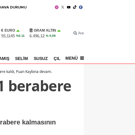
HAVA DURUMU
EURO
GRAM ALTIN
Ara
55,1145
6.496,12
%0.11
% 0,00
MENÜ
AMIŞ
SELİM
SUSUZ
ÇILDIR
SPOR
ere kaldı, Puan Kaybına devam.
1 berabere
erabere kalmasının