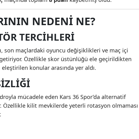
Mersin
RININ NEDENI NE?
İstanbul
TÖR TERCIHLERI
İzmir
Kars
ı, son maçlardaki oyuncu değişiklikleri ve maç içi
getiriyor. Özellikle skor üstünlüğü ele geçirildikten
Kastamonu
eleştirilen konular arasında yer aldı.
Kayseri
IZLIĞI
Kırklareli
adroyla mücadele eden Kars 36 Spor’da alternatif
Kırşehir
. Özellikle kilit mevkilerde yeterli rotasyon olmaması
Kocaeli
.
Konya
Kütahya