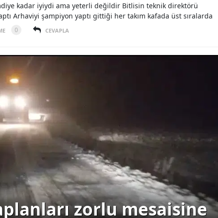
e kadar iyiydi ama yeterli değildir Bitlisin teknik direktörü
tı Arhaviyi şampiyon yaptı gittiği her takım kafada üst sıralarda
Yalova
0
ME
CEVAPLA
Karabük
Kilis
Osmaniye
Düzce
aplanları zorlu mesaisine