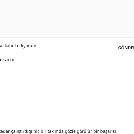
Yozgat
Zonguldak
Aksaray
e kabul ediyorum
GÖNDE
Bayburt
 kaçtır
Karaman
Kırıkkale
Batman
Şırnak
Bartın
Ardahan
adar çalıştırdığı hiç bir takımda gözle görülür bir başarısı
Iğdır