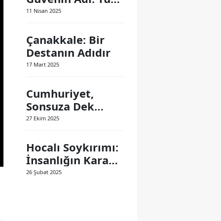
Polis Teşkilatı
11 Nisan 2025
Çanakkale: Bir
Destanın Adıdır
17 Mart 2025
Cumhuriyet,
Sonsuza Dek
Yaşayacak
27 Ekim 2025
Hocalı Soykırımı:
İnsanlığın Kara
Lekesi
26 Şubat 2025