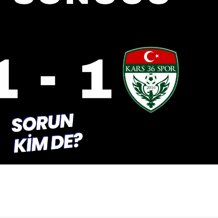
Samsun
Siirt
Sinop
Sivas
Tekirdağ
Tokat
Trabzon
Tunceli
Şanlıurfa
Uşak
Van