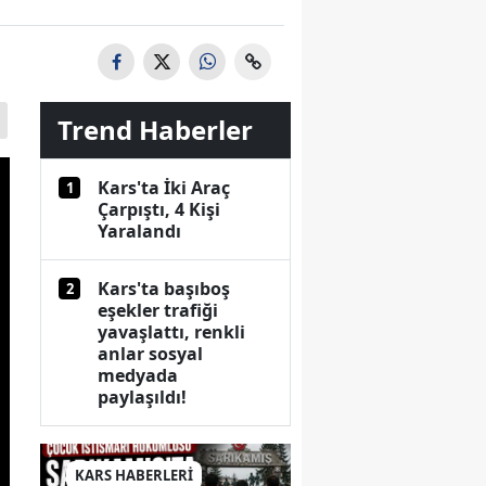
Trend Haberler
Kars'ta İki Araç
1
Çarpıştı, 4 Kişi
Yaralandı
Kars'ta başıboş
2
eşekler trafiği
yavaşlattı, renkli
anlar sosyal
medyada
paylaşıldı!
KARS HABERLERİ