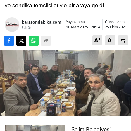
ve sendika temsilcileriyle bir araya geldi.
Bilecik
Bingöl
karssondakika.com
Yayınlanma
Güncellenme
16 Mart 2025 - 20:14
25 Ekim 2025 - 
Editör
Bitlis
+
-
A
A
Bolu
Burdur
Bursa
Çanakkale
Çankırı
Çorum
Denizli
Diyarbakır
Selim Belediyesi