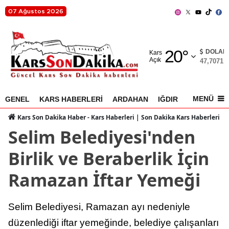
07 Ağustos 2026
Adana
20
°
Adıyaman
DOLAR
Kars
Açık
47,7071
%
Afyonkarahisar
Ağrı
MENÜ
GENEL
KARS HABERLERİ
ARDAHAN
IĞDIR
AKYAKA
Amasya
Kars Son Dakika Haber - Kars Haberleri | Son Dakika Kars Haberleri
Selim Belediyesi'nden
Ankara
Birlik ve Beraberlik İçin
Antalya
Ramazan İftar Yemeği
Artvin
Aydın
Selim Belediyesi, Ramazan ayı nedeniyle
Balıkesir
düzenlediği iftar yemeğinde, belediye çalışanları