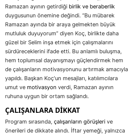
Ramazan ayının getirdiği
birlik ve beraberlik
Mersin
duygusunun önemine değindi. “Bu mübarek
İstanbul
Ramazan ayında bir araya gelmekten büyük
İzmir
mutluluk duyuyorum” diyen Koç, birlikte daha
güzel bir Selim inşa etmek için çalışmalarını
Kars
sürdüreceklerini ifade etti. Bu anlamlı buluşma,
Kastamonu
hem toplumsal dayanışmayı güçlendirmek hem
de çalışanların motivasyonunu artırmak amacıyla
Kayseri
yapıldı. Başkan Koç'un mesajları, katılımcılara
Kırklareli
umut ve
motivasyon
verdi, Ramazan ayının
Kırşehir
ruhuna uygun bir ortam sağlandı.
Kocaeli
ÇALIŞANLARA DIKKAT
Konya
Program sırasında,
çalışanların görüşleri
ve
önerileri de dikkate alındı. İftar yemeği, yalnızca
Kütahya