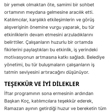
bir yemek olmaktan öte, samimi bir sohbet
Malatya
ortamının meydana gelmesine aracılık etti.
Manisa
Katılımcılar, karşılıklı etkileşimlerin ve görüş
alışverişinin önemine vurgu yaparak, bu tür
Kahramanmaraş
etkinliklerin devam etmesini arzuladıklarını
Mardin
belirttiler. Çalışanların huzurlu bir ortamda
Muğla
fikirlerini paylaştıkları bu etkinlik, iş yerindeki
motivasyonun artmasına katkı sağladı. Belediye
Muş
yönetimi, bu tür buluşmaların çalışanların iş
Nevşehir
tatmin seviyesini artıracağını düşünüyor.
Niğde
TEŞEKKÜR
VE İYI DILEKLER
Ordu
İftar programının sona ermesinin ardından
Rize
Başkan Koç, katılımcılara teşekkür ederek,
Ramazan ayının getirdiği huzur ve bereketin tüm
Sakarya