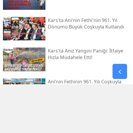
Kars'ta Ani'nin Fethi'nin 961. Yıl
Dönümü Büyük Coşkuyla Kutlandı
Kars'ta Anız Yangını Paniği: İtfaiye
Hızla Müdahele Etti!
Ani’nin Fethinin 961. Yılı Coşkuyla
Kutlanacak
Kars'ta Düzenlenen Optimist
Yarışları'nda Başarı Gösteren
Sporcular Ödüllendirildi