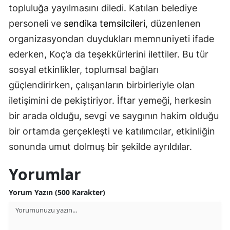
topluluğa yayılmasını diledi. Katılan belediye
Samsun
personeli ve
sendika temsilcileri
, düzenlenen
Siirt
organizasyondan duydukları memnuniyeti ifade
ederken, Koç’a da teşekkürlerini ilettiler. Bu tür
Sinop
sosyal etkinlikler, toplumsal bağları
Sivas
güçlendirirken, çalışanların birbirleriyle olan
iletişimini de pekiştiriyor. İftar yemeği, herkesin
Tekirdağ
bir arada olduğu, sevgi ve saygının hakim olduğu
Tokat
bir ortamda gerçekleşti ve katılımcılar, etkinliğin
Trabzon
sonunda umut dolmuş bir şekilde ayrıldılar.
Tunceli
Yorumlar
Şanlıurfa
Yorum Yazın (500 Karakter)
Uşak
Van