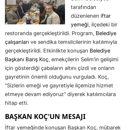
tarafından
Edirne
düzenlenen
iftar
Elazığ
yemeği
, ilçedeki bir
Erzincan
restoranda gerçekleştirildi. Program,
Belediye
çalışanları
ve sendika temsilcilerinin katılımıyla
Erzurum
gerçekleştirildi. Etkinlikte konuşan
Belediye
Eskişehir
Başkanı Barış Koç
, emekçilerin Selim’in gelişimi
Gaziantep
için gösterdiği çabaların altını çizdi ve onların
gayretinin önemli olduğunu vurguladı. Koç,
Giresun
“Sizlerin emeği ve gayretiyle ilçemize hizmet
Gümüşhane
etmeye devam ediyoruz” diyerek katılımcılara
Hakkari
hitap etti.
Hatay
BAŞKAN KOÇ'UN MESAJI
Isparta
İftar yemeğinde konuşan Başkan Koç, mübarek