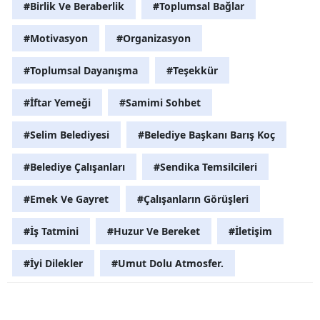
#Birlik Ve Beraberlik
#Toplumsal Bağlar
Yalova
#Motivasyon
#Organizasyon
Karabük
#Toplumsal Dayanışma
#Teşekkür
Kilis
#İftar Yemeği
#Samimi Sohbet
Osmaniye
#Selim Belediyesi
#Belediye Başkanı Barış Koç
Düzce
#Belediye Çalışanları
#Sendika Temsilcileri
#Emek Ve Gayret
#Çalışanların Görüşleri
#İş Tatmini
#Huzur Ve Bereket
#İletişim
#İyi Dilekler
#Umut Dolu Atmosfer.