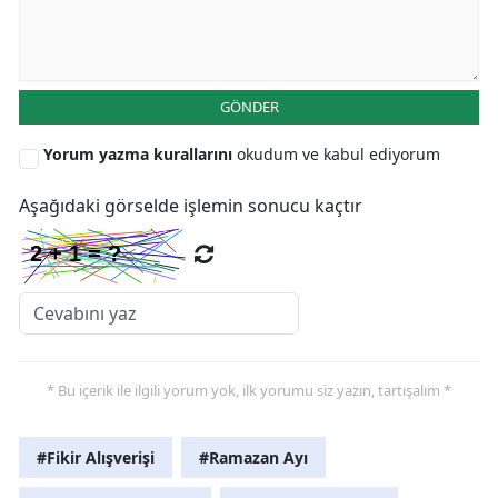
Yozgat
Zonguldak
GÖNDER
Aksaray
Yorum yazma kurallarını
okudum ve kabul ediyorum
Bayburt
Aşağıdaki görselde işlemin sonucu kaçtır
Karaman
Kırıkkale
Batman
Şırnak
* Bu içerik ile ilgili yorum yok, ilk yorumu siz yazın, tartışalım *
Bartın
Ardahan
#Fikir Alışverişi
#Ramazan Ayı
Iğdır