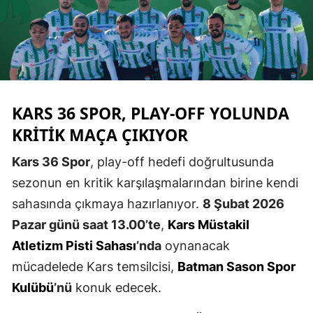
Edirne
Elazığ
Erzincan
Erzurum
KARS 36 SPOR
, PLAY-OFF YOLUNDA
KRITIK MAÇA ÇIKIYOR
Eskişehir
Gaziantep
Kars 36 Spor
, play-off hedefi doğrultusunda
sezonun en kritik karşılaşmalarından birine kendi
Giresun
sahasında çıkmaya hazırlanıyor.
8 Şubat 2026
Gümüşhane
Pazar günü saat 13.00’te
,
Kars Müstakil
Atletizm Pisti Sahası
’nda
oynanacak
Hakkari
mücadelede Kars temsilcisi,
Batman Sason Spor
Hatay
Kulübü
’nü
konuk edecek.
Isparta