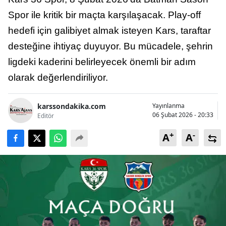
Bilecik
Spor ile kritik bir maçta karşılaşacak. Play-off
hedefi için galibiyet almak isteyen Kars, taraftar
Bingöl
desteğine ihtiyaç duyuyor. Bu mücadele, şehrin
Bitlis
ligdeki kaderini belirleyecek önemli bir adım
Bolu
olarak değerlendiriliyor.
Burdur
karssondakika.com
Yayınlanma
Bursa
06 Şubat 2026 - 20:33
Editör
+
-
Çanakkale
A
A
Çankırı
Çorum
Denizli
Diyarbakır