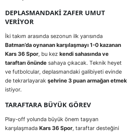
Malatya
DEPLASMANDAKI ZAFER UMUT
VERIYOR
Manisa
Kahramanmaraş
İki takım arasında sezonun ilk yarısında
Batman’da oynanan karşılaşmayı 1-0 kazanan
Mardin
Kars 36 Spor
, bu kez
kendi sahasında ve
Muğla
taraftarı önünde
sahaya çıkacak. Teknik heyet
Muş
ve futbolcular, deplasmandaki galibiyeti evinde
de tekrarlayarak
şehrine 3 puan armağan etmek
Nevşehir
istiyor.
Niğde
TARAFTARA BÜYÜK GÖREV
Ordu
Rize
Play-off yolunda büyük önem taşıyan
karşılaşmada
Kars 36 Spor
, taraftar desteğini
Sakarya