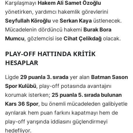
Karşılaşmayı
Hakem Ali Samet Özoğlu
Mersin
yönetirken, yardımcı hakemlik görevlerini
İstanbul
Seyfullah Köroğlu
ve
Serkan Kaya
üstlenecek.
Mücadelenin dördüncü hakemi
Burak Bora
İzmir
Mumcu
, gözlemcisi ise
Cihat Çelikdağ
olacak.
Kars
PLAY-OFF HATTINDA KRITIK
Kastamonu
HESAPLAR
Kayseri
Ligde
29 puanla 3. sırada
yer alan
Batman Sason
Kırklareli
Spor Kulübü
, play-off potasında avantajını
Kırşehir
korumak isterken;
25 puanla 5. sırada bulunan
Kars 36 Spor
, bu önemli mücadeleden galibiyetle
Kocaeli
ayrılarak hem puan farkını kapatmayı hem de
Konya
play-off yarışında iddiasını güçlendirmeyi
Kütahya
hedefliyor.