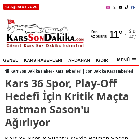
10 Ağustos 2026
Adana
11
°
Adıyaman
DO
Kars
Az bulutlu
47,7
Afyonkarahisar
Ağrı
MENÜ
GENEL
KARS HABERLERİ
ARDAHAN
IĞDIR
AKYAKA
Amasya
Kars Son Dakika Haber - Kars Haberleri | Son Dakika Kars Haberleri
Kars 36 Spor, Play-Off
Ankara
Hedefi İçin Kritik Maçta
Antalya
Batman Sason'u
Artvin
Ağırlıyor
Aydın
Balıkesir
Kars 36 Spor, 8 Şubat 2026'da Batman Sason