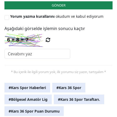
GÖNDER
Yozgat
Yorum yazma kurallarını
okudum ve kabul ediyorum
Zonguldak
Aşağıdaki görselde işlemin sonucu kaçtır
Aksaray
Bayburt
Karaman
Kırıkkale
* Bu içerik ile ilgili yorum yok, ilk yorumu siz yazın, tartışalım *
Batman
Şırnak
#Kars Spor Haberleri
#Kars 36 Spor
Bartın
#Bölgesel Amatör Lig
#Kars 36 Spor Taraftarı.
Ardahan
#Kars 36 Spor Puan Durumu
Iğdır