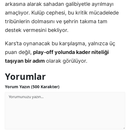
arkasına alarak sahadan galibiyetle ayrılmayı
Samsun
amaçlıyor. Kulüp cephesi, bu kritik mücadelede
tribünlerin dolmasını ve şehrin takıma tam
Siirt
destek vermesini bekliyor.
Sinop
Kars’ta oynanacak bu karşılaşma, yalnızca üç
Sivas
puan değil,
play-off yolunda kader niteliği
Tekirdağ
taşıyan bir adım
olarak görülüyor.
Tokat
Yorumlar
Trabzon
Yorum Yazın (500 Karakter)
Tunceli
Şanlıurfa
Uşak
Van