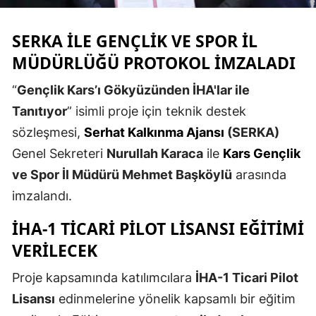
Edirne
SERKA ILE GENÇLIK VE SPOR İL
Elazığ
MÜDÜRLÜĞÜ PROTOKOL IMZALADI
Erzincan
“
Gençlik Kars’ı Gökyüzünden İHA'lar ile
Erzurum
Tanıtıyor
” isimli proje için teknik destek
sözleşmesi,
Serhat Kalkınma Ajansı
(SERKA)
Eskişehir
Genel Sekreteri
Nurullah Karaca
ile
Kars Gençlik
Gaziantep
ve Spor İl Müdürü Mehmet Başköylü
arasında
Giresun
imzalandı.
Gümüşhane
İHA-1 TICARI PILOT LISANSI
EĞITIMI
VERILECEK
Hakkari
Proje kapsamında katılımcılara
İHA-1 Ticari Pilot
Hatay
Lisansı
edinmelerine yönelik kapsamlı bir eğitim
Isparta