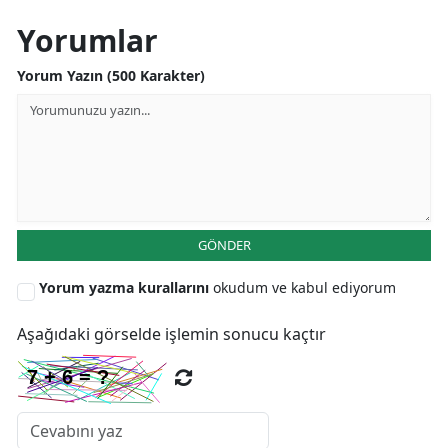
Yorumlar
Samsun
Siirt
Yorum Yazın (500 Karakter)
Sinop
Sivas
Tekirdağ
Tokat
GÖNDER
Trabzon
Yorum yazma kurallarını
okudum ve kabul ediyorum
Tunceli
Aşağıdaki görselde işlemin sonucu kaçtır
Şanlıurfa
Uşak
Van