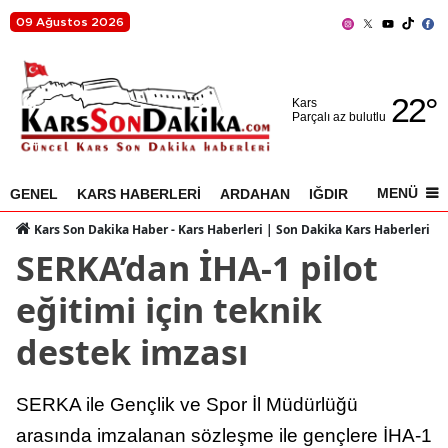
09 Ağustos 2026
Adana
22
°
Adıyaman
Kars
Parçalı az bulutlu
Afyonkarahisar
Ağrı
MENÜ
GENEL
KARS HABERLERİ
ARDAHAN
IĞDIR
AKYAKA
Amasya
Kars Son Dakika Haber - Kars Haberleri | Son Dakika Kars Haberleri
SERKA’dan İHA-1 pilot
Ankara
eğitimi için teknik
Antalya
destek imzası
Artvin
Aydın
SERKA ile Gençlik ve Spor İl Müdürlüğü
Balıkesir
arasında imzalanan sözleşme ile gençlere İHA-1