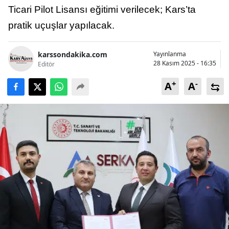
Ticari Pilot Lisansı eğitimi verilecek; Kars’ta
Bilecik
pratik uçuşlar yapılacak.
Bingöl
Bitlis
karssondakika.com
Yayınlanma
28 Kasım 2025 - 16:35
Editör
Bolu
+
-
A
A
Burdur
Bursa
Çanakkale
Çankırı
Çorum
Denizli
Diyarbakır