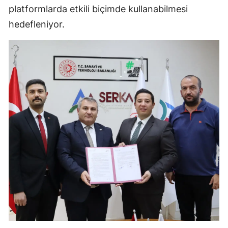
platformlarda etkili biçimde kullanabilmesi
Malatya
hedefleniyor.
Manisa
Kahramanmaraş
Mardin
Muğla
Muş
Nevşehir
Niğde
Ordu
Rize
Sakarya