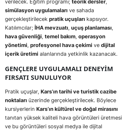
verilecek. Eğitim programı;
teorik dersler
,
Mersin
simülasyon uygulamaları
ve sahada
gerçekleştirilecek
pratik uçuşları
kapsıyor.
İstanbul
Katılımcılar;
İHA mevzuatı
,
uçuş planlaması
,
İzmir
hava güvenliği
,
temel bakım
,
operasyon
Kars
yönetimi
,
profesyonel hava çekimi
ve
dijital
içerik üretimi
alanlarında yetkinlik kazanacak.
Kastamonu
GENÇLERE UYGULAMALI DENEYIM
Kayseri
FIRSATI SUNULUYOR
Kırklareli
Kırşehir
Pratik uçuşlar,
Kars’ın tarihi ve turistik cazibe
noktaları
üzerinde gerçekleştirilecek. Böylece
Kocaeli
kursiyerlerin
Kars’ın kültürel ve doğal mirasını
Konya
tanıtan yüksek kaliteli hava görüntüleri üretmesi
ve bu görüntüleri sosyal medya ile dijital
Kütahya