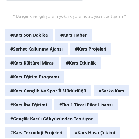
Yozgat
* Bu içerik ile ilgili yorum yok, ilk yorumu siz yazın, tartışalım *
Zonguldak
#Kars Son Dakika
#Kars Haber
Aksaray
#Serhat Kalkınma Ajansı
#Kars Projeleri
Bayburt
Karaman
#Kars Kültürel Miras
#Kars Etkinlik
Kırıkkale
#Kars Eğitim Programı
Batman
#Kars Gençlik Ve Spor İl Müdürlüğü
#Serka Kars
Şırnak
#Kars İha Eğitimi
#İha-1 Ticari Pilot Lisansı
Bartın
#Gençlik Kars’ı Gökyüzünden Tanıtıyor
Ardahan
#Kars Teknoloji Projeleri
#Kars Hava Çekimi
Iğdır