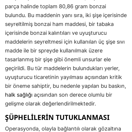
parça halinde toplam 80,86 gram bonzai
Mersin
bulundu. Bu maddenin yanı sıra, iki şişe içerisinde
İstanbul
seyreltilmiş bonzai ham maddesi, bir tabaka
İzmir
içerisinde bonzai kalıntıları ve uyuşturucu
maddelerin seyreltmesi için kullanılan üç şişe sıvı
Kars
madde ile bir spreyde kullanılmak üzere
Kastamonu
tasarlanmış bir şişe gibi önemli unsurlar ele
geçirildi. Bu tür maddelerin bulundukları yerler,
Kayseri
uyuşturucu ticaretinin yayılması açısından kritik
Kırklareli
bir öneme sahiptir, bu nedenle yapılan bu baskın,
Kırşehir
halk sağlığı
açısından son derece olumlu bir
gelişme olarak değerlendirilmektedir.
Kocaeli
ŞÜPHELILERIN TUTUKLANMASI
Konya
Operasyonda, olayla bağlantılı olarak gözaltına
Kütahya