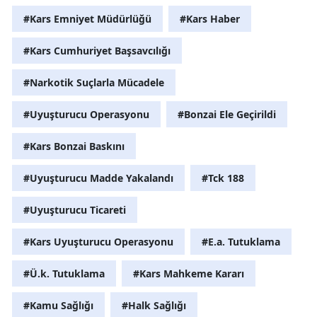
#Kars Emniyet Müdürlüğü
#Kars Haber
Yozgat
#Kars Cumhuriyet Başsavcılığı
Zonguldak
#Narkotik Suçlarla Mücadele
Aksaray
Bayburt
#Uyuşturucu Operasyonu
#Bonzai Ele Geçirildi
Karaman
#Kars Bonzai Baskını
Kırıkkale
#Uyuşturucu Madde Yakalandı
#Tck 188
Batman
#Uyuşturucu Ticareti
Şırnak
#Kars Uyuşturucu Operasyonu
#E.a. Tutuklama
Bartın
#Ü.k. Tutuklama
#Kars Mahkeme Kararı
Ardahan
#Kamu Sağlığı
#Halk Sağlığı
Iğdır