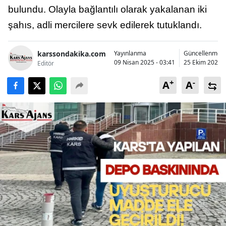
bulundu. Olayla bağlantılı olarak yakalanan iki
Bilecik
şahıs, adli mercilere sevk edilerek tutuklandı.
Bingöl
Bitlis
karssondakika.com
Yayınlanma
Güncellenme
09 Nisan 2025 - 03:41
25 Ekim 2025 -
Editör
Bolu
+
-
A
A
Burdur
Bursa
Çanakkale
Çankırı
Çorum
Denizli
Diyarbakır