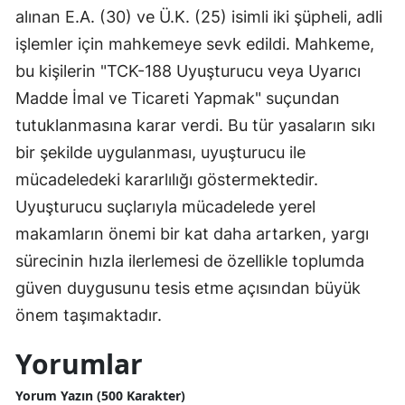
alınan E.A. (30) ve Ü.K. (25) isimli iki şüpheli, adli
Malatya
işlemler için mahkemeye sevk edildi. Mahkeme,
Manisa
bu kişilerin "TCK-188 Uyuşturucu veya Uyarıcı
Madde İmal ve Ticareti Yapmak" suçundan
Kahramanmaraş
tutuklanmasına karar verdi. Bu tür yasaların sıkı
Mardin
bir şekilde uygulanması, uyuşturucu ile
Muğla
mücadeledeki kararlılığı göstermektedir.
Uyuşturucu suçlarıyla mücadelede yerel
Muş
makamların önemi bir kat daha artarken, yargı
Nevşehir
sürecinin hızla ilerlemesi de özellikle toplumda
Niğde
güven duygusunu tesis etme açısından büyük
önem taşımaktadır.
Ordu
Yorumlar
Rize
Yorum Yazın (500 Karakter)
Sakarya