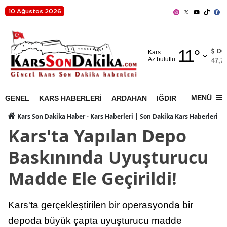
10 Ağustos 2026
Adana
11
°
Adıyaman
DO
Kars
Az bulutlu
47,7
Afyonkarahisar
Ağrı
MENÜ
GENEL
KARS HABERLERİ
ARDAHAN
IĞDIR
AKYAKA
Amasya
Kars Son Dakika Haber - Kars Haberleri | Son Dakika Kars Haberleri
Kars'ta Yapılan Depo
Ankara
Baskınında Uyuşturucu
Antalya
Madde Ele Geçirildi!
Artvin
Aydın
Kars'ta gerçekleştirilen bir operasyonda bir
Balıkesir
depoda büyük çapta uyuşturucu madde