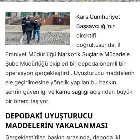
Edirne
Kars Cumhuriyet
Elazığ
Başsavcılığı
'nın
Erzincan
direktifi
doğrultusunda, İl
Erzurum
Emniyet Müdürlüğü
Narkotik Suçlarla Mücadele
Eskişehir
Şube Müdürlüğü ekipleri bir depoda önemli bir
Gaziantep
operasyon gerçekleştirdi. Uyuşturucu maddelerin
ele geçirilmesine yönelik yapılan bu baskın,
Giresun
şehrin güvenliği ve
kamu sağlığı
açısından büyük
Gümüşhane
bir önem taşıyor.
Hakkari
DEPODAKI UYUŞTURUCU
Hatay
MADDELERIN YAKALANMASI
Isparta
Gerçekleştirilen baskın sırasında, depoda iki