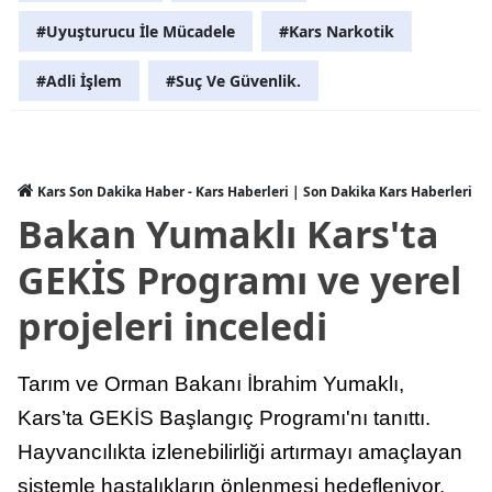
#Uyuşturucu İle Mücadele
#Kars Narkotik
Yalova
#Adli İşlem
#Suç Ve Güvenlik.
Karabük
Kilis
Osmaniye
Kars Son Dakika Haber - Kars Haberleri | Son Dakika Kars Haberleri
Bakan Yumaklı Kars'ta
Düzce
GEKİS Programı ve yerel
projeleri inceledi
Tarım ve Orman Bakanı İbrahim Yumaklı,
Kars’ta GEKİS Başlangıç Programı'nı tanıttı.
Hayvancılıkta izlenebilirliği artırmayı amaçlayan
sistemle hastalıkların önlenmesi hedefleniyor.