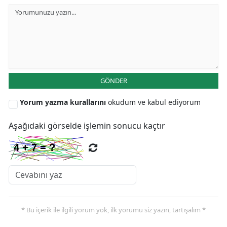
Samsun
Siirt
Sinop
Sivas
GÖNDER
Tekirdağ
Yorum yazma kurallarını
okudum ve kabul ediyorum
Tokat
Aşağıdaki görselde işlemin sonucu kaçtır
Trabzon
Tunceli
Şanlıurfa
Uşak
* Bu içerik ile ilgili yorum yok, ilk yorumu siz yazın, tartışalım *
Van