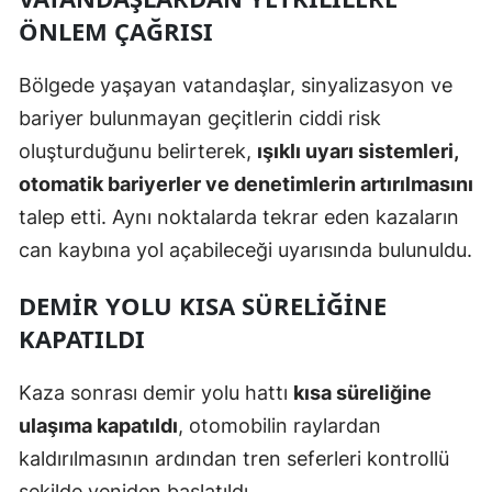
ÖNLEM ÇAĞRISI
Samsun
Siirt
Bölgede yaşayan vatandaşlar, sinyalizasyon ve
bariyer bulunmayan geçitlerin ciddi risk
Sinop
oluşturduğunu belirterek,
ışıklı uyarı sistemleri,
Sivas
otomatik bariyerler ve denetimlerin artırılmasını
talep etti. Aynı noktalarda tekrar eden kazaların
Tekirdağ
can kaybına yol açabileceği uyarısında bulunuldu.
Tokat
DEMIR YOLU KISA SÜRELIĞINE
Trabzon
KAPATILDI
Tunceli
Kaza sonrası demir yolu hattı
kısa süreliğine
Şanlıurfa
ulaşıma kapatıldı
, otomobilin raylardan
Uşak
kaldırılmasının ardından tren seferleri kontrollü
Van
şekilde yeniden başlatıldı.