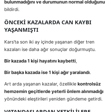
bulunmadığını ve durumunun normal olduğunu
Malatya
bildirdi.
Manisa
ÖNCEKI KAZALARDA CAN KAYBI
Kahramanmaraş
YAŞANMIŞTI
Mardin
Kars’ta son iki ay içinde yaşanan diğer tren
Muğla
kazaları ise daha ağır sonuçlar doğurmuştu.
Muş
Bir kazada 1 kişi hayatını kaybetti
,
Nevşehir
Bir başka kazada ise 1 kişi ağır yaralandı
.
Niğde
Art arda yaşanan kazalar, özellikle
kontrolsüz
Ordu
hemzemin geçitlerde yeterli önlem alınmadığı
yönündeki eleştirileri yeniden gündeme getirdi.
Rize
Sakarya
VATANDAŞLARDAN YETKILILERE