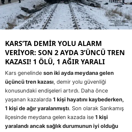
Edirne
Elazığ
Erzincan
KARS’TA DEMIR YOLU ALARM
Erzurum
VERIYOR: SON 2 AYDA 3’ÜNCÜ TREN
Eskişehir
KAZASI! 1 ÖLÜ, 1 AĞIR YARALI
Gaziantep
Kars genelinde
son iki ayda meydana gelen
Giresun
üçüncü tren kazası
, demir yolu güvenliği
konusundaki endişeleri artırdı. Daha önce
Gümüşhane
yaşanan kazalarda
1 kişi hayatını kaybederken,
Hakkari
1 kişi de ağır yaralanmıştı
. Son olarak Sarıkamış
Hatay
ilçesinde meydana gelen kazada ise
1 kişi
yaralandı ancak sağlık durumunun iyi olduğu
Isparta