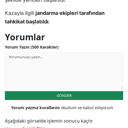
Yozgat
Kazayla ilgili
jandarma ekipleri tarafından
tahkikat başlatıldı
.
Zonguldak
Aksaray
Yorumlar
Bayburt
Yorum Yazın (500 Karakter)
Karaman
Kırıkkale
Batman
Şırnak
GÖNDER
Bartın
Yorum yazma kurallarını
okudum ve kabul ediyorum
Ardahan
Aşağıdaki görselde işlemin sonucu kaçtır
Iğdır