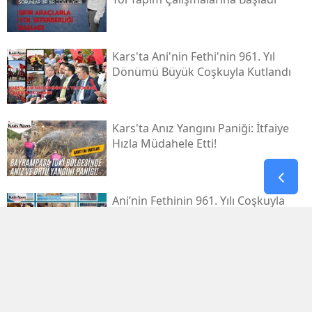
Kars'ta Ani'nin Fethi'nin 961. Yıl
Dönümü Büyük Coşkuyla Kutlandı
Kars'ta Anız Yangını Paniği: İtfaiye
Hızla Müdahele Etti!
Ani’nin Fethinin 961. Yılı Coşkuyla
Kutlanacak
Kars'ta Düzenlenen Optimist
Yarışları'nda Başarı Gösteren
Sporcular Ödüllendirildi