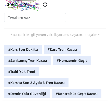
Yalova
Karabük
Kilis
* Bu içerik ile ilgili yorum yok, ilk yorumu siz yazın, tartışalım *
Osmaniye
#Kars Son Dakika
#Kars Tren Kazası
Düzce
#Sarıkamış Tren Kazası
#Hemzemin Geçit
#Tcdd Yük Treni
#Kars’ta Son 2 Ayda 3 Tren Kazası
#Demir Yolu Güvenliği
#Kontrolsüz Geçit Kazası