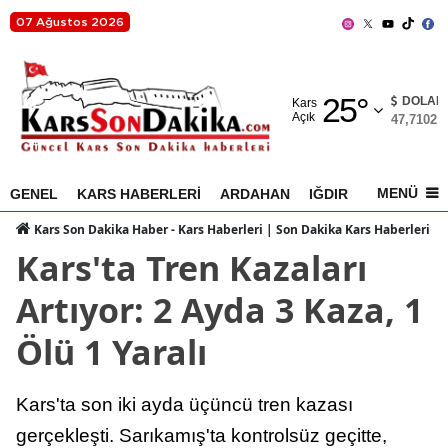
07 Ağustos 2026
Adana
25
°
Adıyaman
DOLAR
Kars
Açık
47,7102
%
Afyonkarahisar
Ağrı
MENÜ
GENEL
KARS HABERLERİ
ARDAHAN
IĞDIR
AKYAKA
Amasya
Kars Son Dakika Haber - Kars Haberleri | Son Dakika Kars Haberleri
Kars'ta Tren Kazaları
Ankara
Artıyor: 2 Ayda 3 Kaza, 1
Antalya
Ölü 1 Yaralı
Artvin
Aydın
Kars'ta son iki ayda üçüncü tren kazası
Balıkesir
gerçekleşti. Sarıkamış'ta kontrolsüz geçitte,