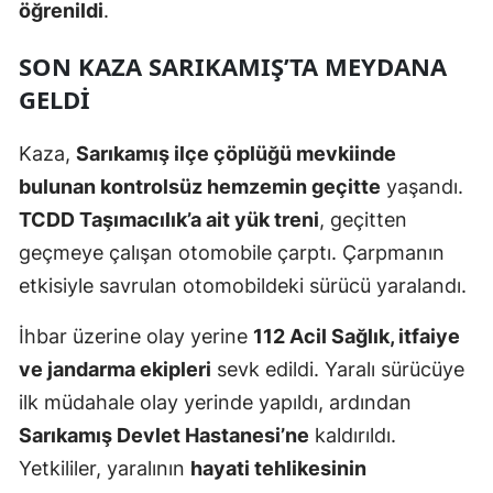
öğrenildi
.
Mersin
SON KAZA SARIKAMIŞ’TA MEYDANA
İstanbul
GELDI
İzmir
Kaza,
Sarıkamış ilçe çöplüğü mevkiinde
Kars
bulunan kontrolsüz hemzemin geçitte
yaşandı.
Kastamonu
TCDD Taşımacılık’a ait yük treni
, geçitten
geçmeye çalışan otomobile çarptı. Çarpmanın
Kayseri
etkisiyle savrulan otomobildeki sürücü yaralandı.
Kırklareli
İhbar üzerine olay yerine
112 Acil Sağlık, itfaiye
Kırşehir
ve jandarma ekipleri
sevk edildi. Yaralı sürücüye
Kocaeli
ilk müdahale olay yerinde yapıldı, ardından
Sarıkamış Devlet Hastanesi’ne
kaldırıldı.
Konya
Yetkililer, yaralının
hayati tehlikesinin
Kütahya