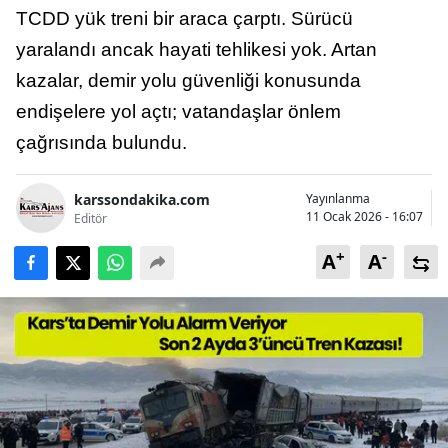
TCDD yük treni bir araca çarptı. Sürücü
Bilecik
yaralandı ancak hayati tehlikesi yok. Artan
Bingöl
kazalar, demir yolu güvenliği konusunda
Bitlis
endişelere yol açtı; vatandaşlar önlem
çağrısında bulundu.
Bolu
Burdur
karssondakika.com
Yayınlanma
11 Ocak 2026 - 16:07
Editör
Bursa
+
-
A
A
Çanakkale
Çankırı
Çorum
Denizli
Diyarbakır