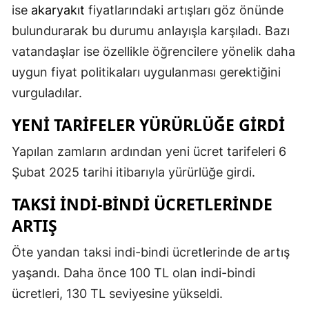
ise
akaryakıt
fiyatlarındaki artışları göz önünde
Mersin
bulundurarak bu durumu anlayışla karşıladı. Bazı
İstanbul
vatandaşlar ise özellikle öğrencilere yönelik daha
uygun fiyat politikaları uygulanması gerektiğini
İzmir
vurguladılar.
Kars
YENI TARIFELER YÜRÜRLÜĞE GIRDI
Kastamonu
Yapılan zamların ardından yeni ücret tarifeleri 6
Kayseri
Şubat 2025 tarihi itibarıyla yürürlüğe girdi.
Kırklareli
TAKSI
İNDI-BINDI ÜCRETLERINDE
Kırşehir
ARTIŞ
Kocaeli
Öte yandan taksi indi-bindi ücretlerinde de artış
yaşandı. Daha önce 100 TL olan indi-bindi
Konya
ücretleri, 130 TL seviyesine yükseldi.
Kütahya