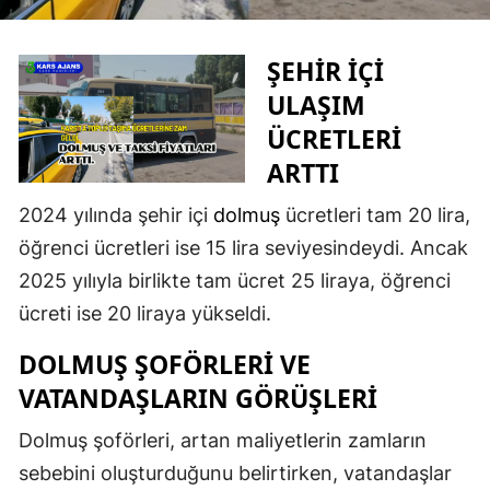
Edirne
ŞEHIR İÇI
Elazığ
ULAŞIM
Erzincan
ÜCRETLERI
Erzurum
ARTTI
Eskişehir
2024 yılında şehir içi
dolmuş
ücretleri tam 20 lira,
öğrenci ücretleri ise 15 lira seviyesindeydi. Ancak
Gaziantep
2025 yılıyla birlikte tam ücret 25 liraya, öğrenci
Giresun
ücreti ise 20 liraya yükseldi.
Gümüşhane
DOLMUŞ ŞOFÖRLERI VE
Hakkari
VATANDAŞLARIN GÖRÜŞLERI
Hatay
Dolmuş şoförleri, artan maliyetlerin zamların
sebebini oluşturduğunu belirtirken, vatandaşlar
Isparta