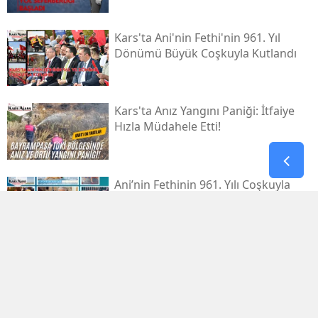
Kars'ta Ani'nin Fethi'nin 961. Yıl
Dönümü Büyük Coşkuyla Kutlandı
Kars'ta Anız Yangını Paniği: İtfaiye
Hızla Müdahele Etti!
Ani’nin Fethinin 961. Yılı Coşkuyla
Kutlanacak
Kars'ta Düzenlenen Optimist
Yarışları'nda Başarı Gösteren
Sporcular Ödüllendirildi