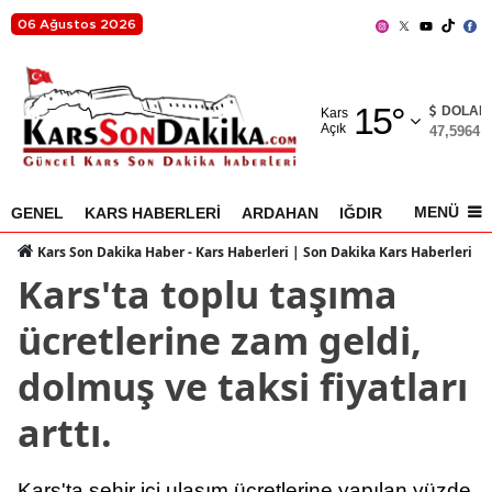
06 Ağustos 2026
Adana
15
°
Adıyaman
DOLAR
Kars
Açık
47,5964
%
Afyonkarahisar
Ağrı
MENÜ
GENEL
KARS HABERLERİ
ARDAHAN
IĞDIR
AKYAKA
Amasya
Kars Son Dakika Haber - Kars Haberleri | Son Dakika Kars Haberleri
Kars'ta toplu taşıma
Ankara
ücretlerine zam geldi,
Antalya
dolmuş ve taksi fiyatları
Artvin
arttı.
Aydın
Balıkesir
Kars'ta şehir içi ulaşım ücretlerine yapılan yüzde