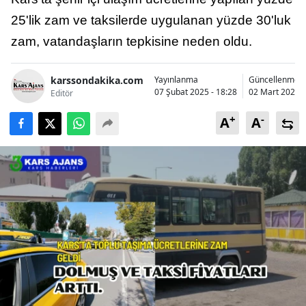
Bilecik
25'lik zam ve taksilerde uygulanan yüzde 30'luk
zam, vatandaşların tepkisine neden oldu.
Bingöl
Bitlis
karssondakika.com
Yayınlanma
Güncellenme
07 Şubat 2025 - 18:28
02 Mart 2025 -
Editör
Bolu
+
-
A
A
Burdur
Bursa
Çanakkale
Çankırı
Çorum
Denizli
Diyarbakır