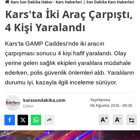
Kars Son Dakika Haber - Kars Haberleri | Son Dakika Kars Haberleri
Kars'ta İki Araç Çarpıştı,
Yozgat
4 Kişi Yaralandı
Zonguldak
Aksaray
Kars'ta GAMP Caddesi'nde iki aracın
Bayburt
çarpışması sonucu 4 kişi hafif yaralandı. Olay
Karaman
yerine gelen sağlık ekipleri yaralılara müdahale
ederken, polis güvenlik önlemleri aldı. Yaralıların
Kırıkkale
durumu iyi, kazayla ilgili inceleme sürüyor.
Batman
karssondakika.com
Yayınlanma
Şırnak
06 Ağustos 2026 - 00:30
Editör
Bartın
+
-
A
A
Ardahan
Iğdır