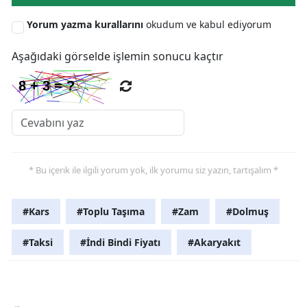
Samsun
Yorum yazma kurallarını
okudum ve kabul ediyorum
Siirt
Aşağıdaki görselde işlemin sonucu kaçtır
Sinop
Sivas
Tekirdağ
Tokat
* Bu içerik ile ilgili yorum yok, ilk yorumu siz yazın, tartışalım *
Trabzon
#Kars
#Toplu Taşıma
#Zam
#Dolmuş
Tunceli
#Taksi
#İndi Bindi Fiyatı
#Akaryakıt
Şanlıurfa
Uşak
Van