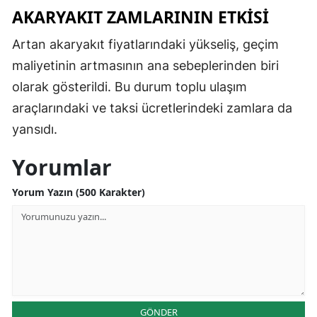
AKARYAKIT ZAMLARININ ETKISI
Malatya
Artan akaryakıt fiyatlarındaki yükseliş, geçim
Manisa
maliyetinin artmasının ana sebeplerinden biri
Kahramanmaraş
olarak gösterildi. Bu durum toplu ulaşım
araçlarındaki ve taksi ücretlerindeki zamlara da
Mardin
yansıdı.
Muğla
Yorumlar
Muş
Yorum Yazın (500 Karakter)
Nevşehir
Niğde
Ordu
Rize
Sakarya
GÖNDER