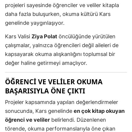
projeleri sayesinde öğrenciler ve veliler kitapla
Mersin
daha fazla buluşurken, okuma kültürü Kars
İstanbul
genelinde yaygınlaşıyor.
İzmir
Kars Valisi
Ziya Polat
öncülüğünde yürütülen
Kars
çalışmalar, yalnızca öğrencileri değil aileleri de
kapsayarak okuma alışkanlığını toplumsal bir
Kastamonu
değer haline getirmeyi amaçlıyor.
Kayseri
ÖĞRENCI VE VELILER OKUMA
Kırklareli
BAŞARISIYLA ÖNE ÇIKTI
Kırşehir
Projeler kapsamında yapılan değerlendirmeler
Kocaeli
sonucunda, Kars genelinde
en çok kitap okuyan
Konya
öğrenci ve veliler
belirlendi. Düzenlenen
törende, okuma performanslarıyla öne çıkan
Kütahya