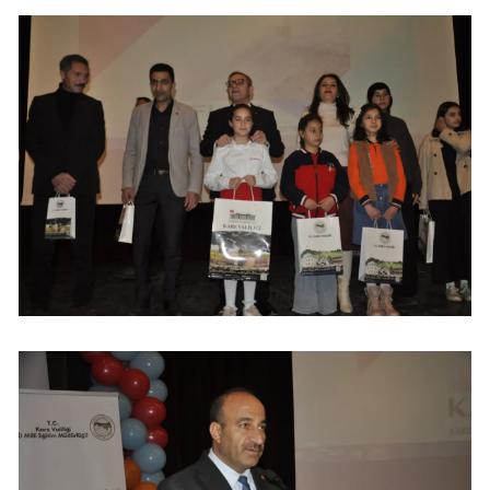
Yalova
Karabük
Kilis
Osmaniye
Düzce