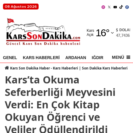
08 Ağustos 2026
Adana
16
°
Adıyaman
DOLAR
Kars
Açık
47,7436
%
Afyonkarahisar
Ağrı
MENÜ
GENEL
KARS HABERLERİ
ARDAHAN
IĞDIR
AKYAKA
Amasya
Kars Son Dakika Haber - Kars Haberleri | Son Dakika Kars Haberleri
Kars’ta Okuma
Ankara
Seferberliği Meyvesini
Antalya
Verdi: En Çok Kitap
Artvin
Okuyan Öğrenci ve
Aydın
Veliler Ödüllendirildi
Balıkesir