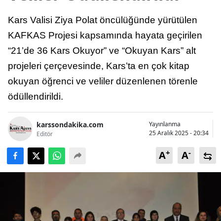
Bilecik
Kars Valisi Ziya Polat öncülüğünde yürütülen
Bingöl
KAFKAS Projesi kapsamında hayata geçirilen
“21’de 36 Kars Okuyor” ve “Okuyan Kars” alt
Bitlis
projeleri çerçevesinde, Kars’ta en çok kitap
Bolu
okuyan öğrenci ve veliler düzenlenen törenle
Burdur
ödüllendirildi.
Bursa
karssondakika.com
Yayınlanma
Çanakkale
25 Aralık 2025 - 20:34
Editör
+
-
Çankırı
A
A
Çorum
Denizli
Diyarbakır