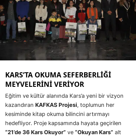
Edirne
Elazığ
Erzincan
Erzurum
Eskişehir
Gaziantep
KARS’TA OKUMA SEFERBERLIĞI
Giresun
MEYVELERINI VERIYOR
Gümüşhane
Eğitim ve kültür alanında Kars’a yeni bir vizyon
kazandıran
KAFKAS Projesi
, toplumun her
Hakkari
kesiminde kitap okuma bilincini artırmayı
Hatay
hedefliyor. Proje kapsamında hayata geçirilen
Isparta
“21’de 36 Kars Okuyor”
ve
“Okuyan Kars”
alt