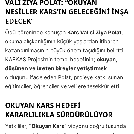
VALI ZIYA POLAT: “OKUYAN
NESILLER KARS’IN GELECEĞINI İNŞA
Samsun
EDECEK”
Siirt
Ödül töreninde konuşan
Kars Valisi Ziya Polat
,
Sinop
okuma alışkanlığının küçük yaşlardan itibaren
Sivas
kazandırılmasının büyük önem taşıdığını belirtti.
Tekirdağ
KAFKAS Projesi’nin temel hedefinin;
okuyan,
düşünen ve üreten bireyler yetiştirmek
Tokat
olduğunu ifade eden Polat, projeye katkı sunan
Trabzon
eğitimciler, öğrenciler ve velilere teşekkür etti.
Tunceli
OKUYAN KARS HEDEFI
Şanlıurfa
KARARLILIKLA SÜRDÜRÜLÜYOR
Uşak
Yetkililer,
“Okuyan Kars”
vizyonu doğrultusunda
Van