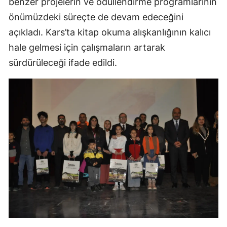
benzer projelerin ve ödüllendirme programlarının
önümüzdeki süreçte de devam edeceğini
Yozgat
açıkladı. Kars’ta kitap okuma alışkanlığının kalıcı
Zonguldak
hale gelmesi için çalışmaların artarak
Aksaray
sürdürüleceği ifade edildi.
Bayburt
Karaman
Kırıkkale
Batman
Şırnak
Bartın
Ardahan
Iğdır