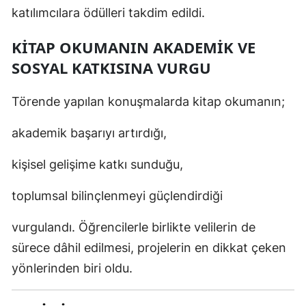
katılımcılara ödülleri takdim edildi.
Malatya
KITAP OKUMANIN AKADEMIK VE
Manisa
SOSYAL KATKISINA VURGU
Kahramanmaraş
Törende yapılan konuşmalarda kitap okumanın;
Mardin
akademik başarıyı artırdığı,
Muğla
Muş
kişisel gelişime katkı sunduğu,
Nevşehir
toplumsal bilinçlenmeyi güçlendirdiği
Niğde
vurgulandı. Öğrencilerle birlikte velilerin de
Ordu
sürece dâhil edilmesi, projelerin en dikkat çeken
yönlerinden biri oldu.
Rize
Sakarya