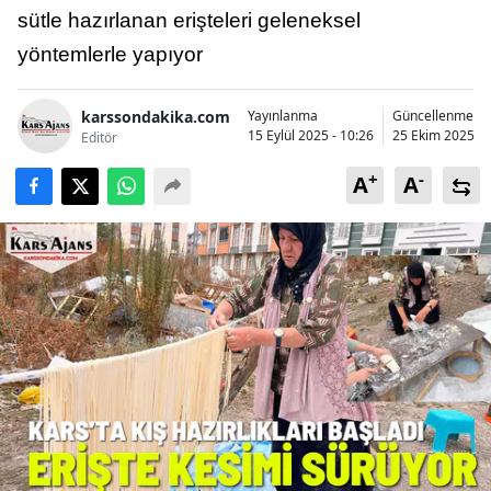
sütle hazırlanan erişteleri geleneksel
Bilecik
yöntemlerle yapıyor
Bingöl
Bitlis
karssondakika.com
Yayınlanma
Güncellenme
15 Eylül 2025 - 10:26
25 Ekim 2025 - 
Editör
Bolu
+
-
A
A
Burdur
Bursa
Çanakkale
Çankırı
Çorum
Denizli
Diyarbakır