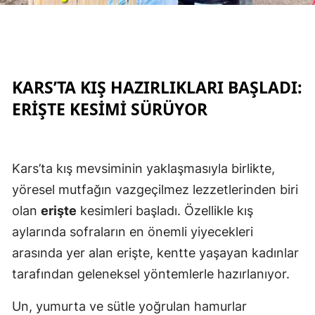
Edirne
Elazığ
Erzincan
KARS’TA KIŞ HAZIRLIKLARI BAŞLADI:
Erzurum
ERIŞTE KESIMI SÜRÜYOR
Eskişehir
Gaziantep
Kars’ta kış mevsiminin yaklaşmasıyla birlikte,
yöresel mutfağın vazgeçilmez lezzetlerinden biri
Giresun
olan
erişte
kesimleri başladı. Özellikle kış
Gümüşhane
aylarında sofraların en önemli yiyecekleri
Hakkari
arasında yer alan erişte, kentte yaşayan kadınlar
tarafından geleneksel yöntemlerle hazırlanıyor.
Hatay
Isparta
Un, yumurta ve sütle yoğrulan hamurlar