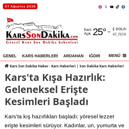
07 Ağustos 2026
Adana
25
°
Adıyaman
DOLAR
Kars
Açık
47,7074
%
Afyonkarahisar
Ağrı
MENÜ
GENEL
KARS HABERLERİ
ARDAHAN
IĞDIR
AKYAKA
Amasya
Kars Son Dakika Haber - Kars Haberleri | Son Dakika Kars Haberleri
Kars'ta Kışa Hazırlık:
Ankara
Geleneksel Erişte
Antalya
Kesimleri Başladı
Artvin
Aydın
Kars'ta kış hazırlıkları başladı; yöresel lezzet
Balıkesir
erişte kesimleri sürüyor. Kadınlar, un, yumurta ve