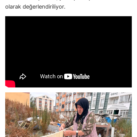
olarak değerlendiriliyor.
Malatya
Manisa
Kahramanmaraş
Mardin
Muğla
Muş
Nevşehir
Niğde
Ordu
Rize
Sakarya