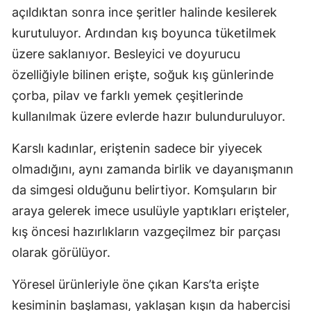
açıldıktan sonra ince şeritler halinde kesilerek
Mersin
kurutuluyor. Ardından kış boyunca tüketilmek
İstanbul
üzere saklanıyor. Besleyici ve doyurucu
özelliğiyle bilinen erişte, soğuk kış günlerinde
İzmir
çorba, pilav ve farklı yemek çeşitlerinde
Kars
kullanılmak üzere evlerde hazır bulunduruluyor.
Kastamonu
Karslı kadınlar, eriştenin sadece bir yiyecek
Kayseri
olmadığını, aynı zamanda birlik ve dayanışmanın
da simgesi olduğunu belirtiyor. Komşuların bir
Kırklareli
araya gelerek imece usulüyle yaptıkları erişteler,
Kırşehir
kış öncesi hazırlıkların vazgeçilmez bir parçası
Kocaeli
olarak görülüyor.
Konya
Yöresel ürünleriyle öne çıkan Kars’ta erişte
Kütahya
kesiminin başlaması, yaklaşan kışın da habercisi