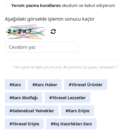
Yorum yazma kurallarını
okudum ve kabul ediyorum
Yozgat
Aşağıdaki görselde işlemin sonucu kaçtır
Zonguldak
Aksaray
Bayburt
Karaman
* Bu içerik ile ilgili yorum yok, ilk yorumu siz yazın, tartışalım *
Kırıkkale
Batman
#Kars
#Kars Haber
#Yöresel Ürünler
Şırnak
#Kars Mutfağı
#Yöresel Lezzetler
Bartın
#Geleneksel Yemekler
#Kars Erişte
Ardahan
#Yöresel Erişte
#Kış Hazırlıkları Kars
Iğdır