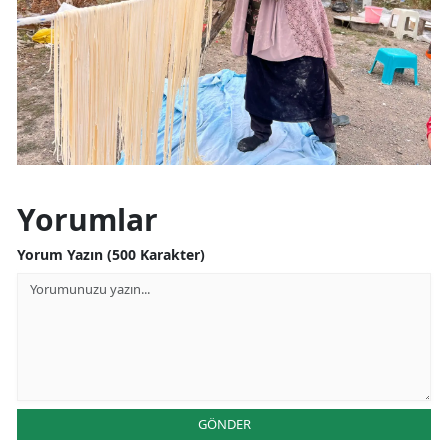
Samsun
Siirt
Sinop
Sivas
Tekirdağ
Yorumlar
Tokat
Yorum Yazın (500 Karakter)
Trabzon
Tunceli
Şanlıurfa
Uşak
GÖNDER
Van