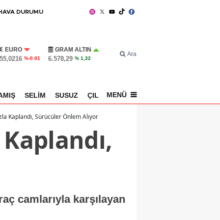
HAVA DURUMU
EURO
GRAM ALTIN
Ara
55,0216
6.578,29
%-0.01
% 1,32
MENÜ
AMIŞ
SELİM
SUSUZ
ÇILDIR
SPOR
Buzla Kaplandı, Sürücüler Önlem Alıyor
a Kaplandı,
raç camlarıyla karşılayan