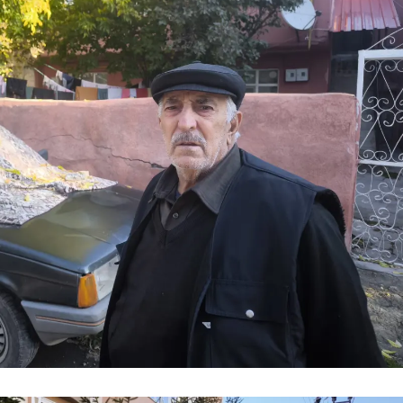
Yozgat
Zonguldak
Aksaray
Bayburt
Karaman
Kırıkkale
Batman
Şırnak
Bartın
Ardahan
Iğdır