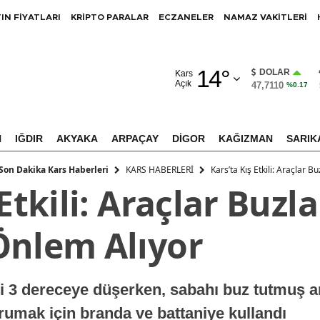
IN FİYATLARI
KRİPTO PARALAR
ECZANELER
NAMAZ VAKİTLERİ
Adana
14
°
Adıyaman
DOLAR
Kars
Açık
47,7110
%0.17
Afyonkarahisar
Ağrı
N
IĞDIR
AKYAKA
ARPAÇAY
DİGOR
KAĞIZMAN
SARIK
Amasya
KARS HABERLERİ
Kars’ta Kış Etkili: Araçlar 
 Son Dakika Kars Haberleri
Etkili: Araçlar Buzl
Ankara
Antalya
Önlem Alıyor
Artvin
Aydın
si 3 dereceye düşerken, sabahı buz tutmuş a
Balıkesir
orumak için branda ve battaniye kullandı