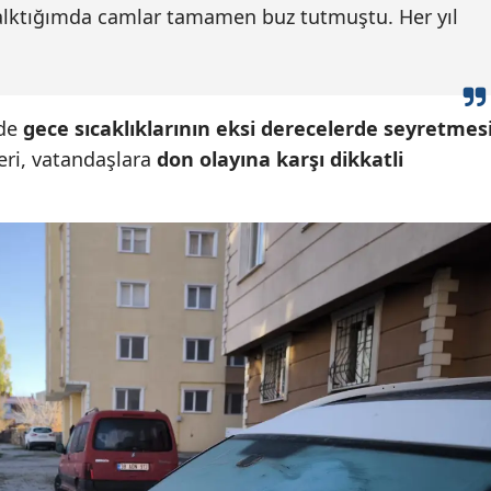
alktığımda camlar tamamen buz tutmuştu. Her yıl
Malatya
Manisa
Kahramanmaraş
 de
gece sıcaklıklarının eksi derecelerde seyretmes
leri, vatandaşlara
don olayına karşı dikkatli
Mardin
Muğla
Muş
Nevşehir
Niğde
Ordu
Rize
Sakarya