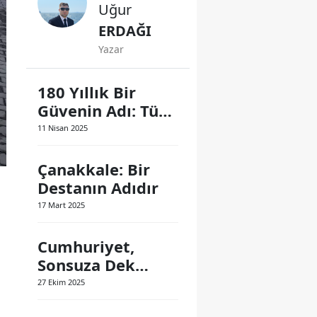
Uğur
ERDAĞI
Yazar
180 Yıllık Bir
Güvenin Adı: Türk
Polis Teşkilatı
11 Nisan 2025
Çanakkale: Bir
Destanın Adıdır
17 Mart 2025
Cumhuriyet,
Sonsuza Dek
Yaşayacak
27 Ekim 2025