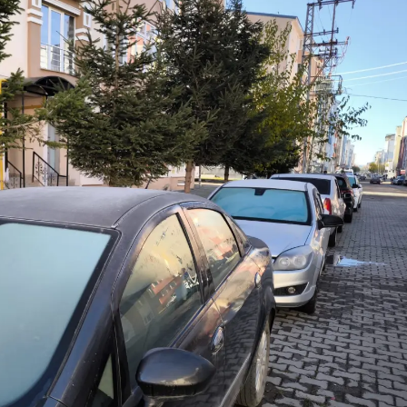
Yalova
Karabük
Kilis
Osmaniye
Düzce