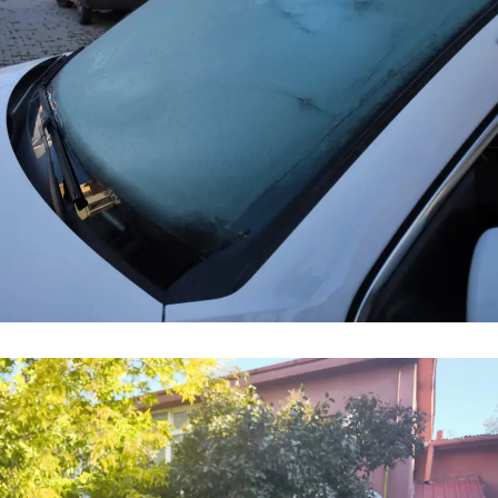
Samsun
Siirt
Sinop
Sivas
Tekirdağ
Tokat
Trabzon
Tunceli
Şanlıurfa
Uşak
Van