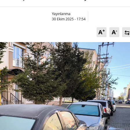
Bilecik
Yayınlanma
Bingöl
30 Ekim 2025 - 17:54
Bitlis
+
-
A
A
Bolu
Burdur
Bursa
Çanakkale
Çankırı
Çorum
Denizli
Diyarbakır