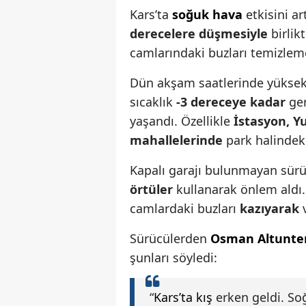
Kars’ta
soğuk hava
etkisini ar
derecelere düşmesiyle
birlik
camlarındaki buzları temizlem
Dün akşam saatlerinde yüksek 
sıcaklık
-3 dereceye kadar
ger
yaşandı. Özellikle
İstasyon, Y
mahallelerinde
park halindek
Kapalı garajı bulunmayan sürü
örtüler
kullanarak önlem aldı.
camlardaki buzları
kazıyarak
Sürücülerden
Osman Altunte
şunları söyledi:
“
Kars’ta kış
erken geldi. So