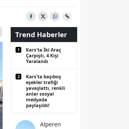
Trend Haberler
Kars'ta İki Araç
1
Çarpıştı, 4 Kişi
Yaralandı
Kars'ta başıboş
2
eşekler trafiği
yavaşlattı, renkli
anlar sosyal
medyada
paylaşıldı!
Alperen