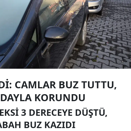
Edirne
Elazığ
Erzincan
Erzurum
Eskişehir
Gaziantep
Giresun
DI: CAMLAR BUZ TUTTU,
Gümüşhane
NDAYLA KORUNDU
Hakkari
EKSI 3 DERECEYE DÜŞTÜ,
Hatay
BAH BUZ KAZIDI
Isparta