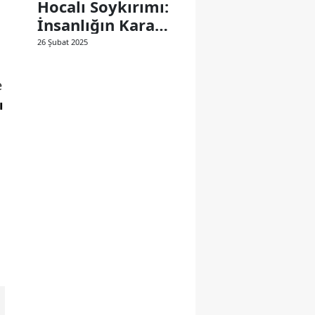
Hocalı Soykırımı:
İnsanlığın Kara
Lekesi
26 Şubat 2025
e
ı