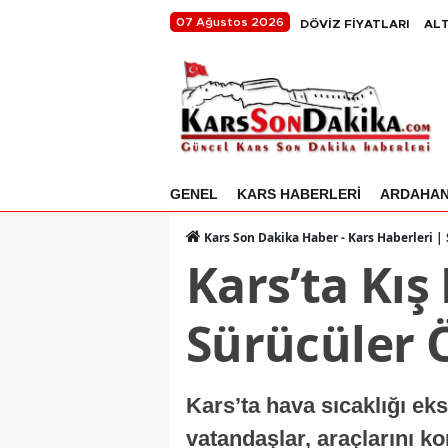
07 Ağustos 2026
DÖVİZ FİYATLARI
ALT
GENEL
KARS HABERLERİ
ARDAHA
Kars Son Dakika Haber - Kars Haberleri |
Kars’ta Kış 
Sürücüler 
Kars’ta hava sıcaklığı ek
vatandaşlar, araçlarını k