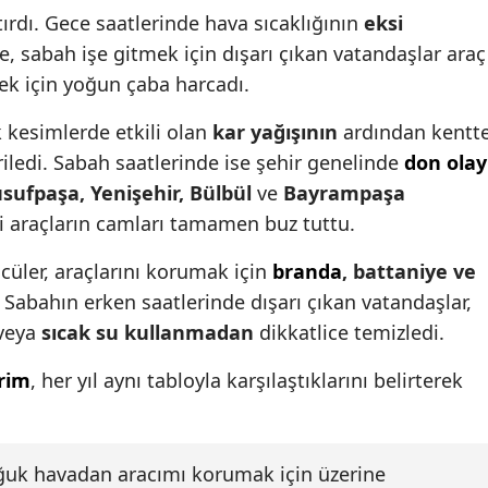
tırdı. Gece saatlerinde hava sıcaklığının
eksi
Mersin
te, sabah işe gitmek için dışarı çıkan vatandaşlar araç
İstanbul
ek için yoğun çaba harcadı.
İzmir
kesimlerde etkili olan
kar yağışının
ardından kentt
iledi. Sabah saatlerinde ise şehir genelinde
don olay
Kars
usufpaşa, Yenişehir, Bülbül
ve
Bayrampaşa
Kastamonu
i araçların camları tamamen buz tuttu.
Kayseri
cüler, araçlarını korumak için
branda
, battaniye ve
Kırklareli
 Sabahın erken saatlerinde dışarı çıkan vatandaşlar,
veya
sıcak su kullanmadan
dikkatlice temizledi.
Kırşehir
rim
, her yıl aynı tabloyla karşılaştıklarını belirterek
Kocaeli
Konya
ğuk havadan aracımı korumak için üzerine
Kütahya