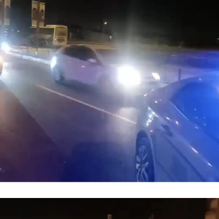
Yozgat
Zonguldak
Aksaray
Bayburt
Karaman
Kırıkkale
Batman
Şırnak
Bartın
Ardahan
Iğdır