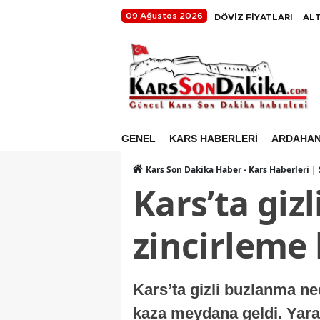
09 Ağustos 2026
DÖVİZ FİYATLARI
ALT
GENEL
KARS HABERLERİ
ARDAHA
Kars Son Dakika Haber - Kars Haberleri |
Kars’ta giz
zincirleme 
Kars’ta gizli buzlanma ne
kaza meydana geldi. Yara