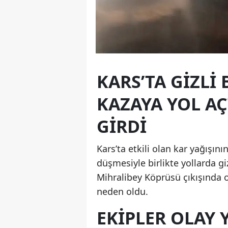
KARS’TA GIZLI
KAZAYA YOL AÇ
GIRDI
Kars’ta etkili olan kar yağışın
düşmesiyle birlikte yollarda g
Mihralibey Köprüsü çıkışında o
neden oldu.
EKIPLER OLAY 