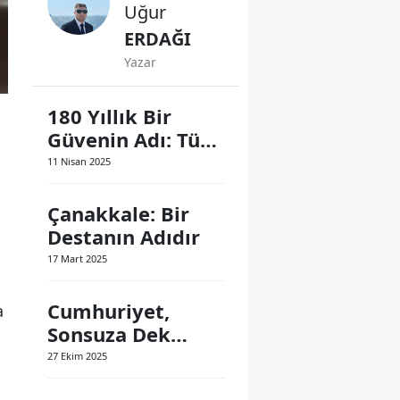
Uğur
ERDAĞI
Yazar
180 Yıllık Bir
Güvenin Adı: Türk
Polis Teşkilatı
11 Nisan 2025
Çanakkale: Bir
Destanın Adıdır
17 Mart 2025
Cumhuriyet,
a
Sonsuza Dek
Yaşayacak
27 Ekim 2025