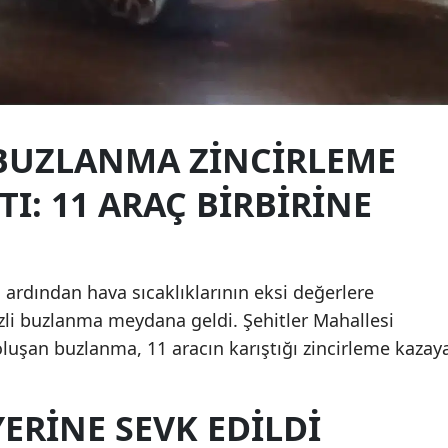
Edirne
Elazığ
Erzincan
 BUZLANMA ZINCIRLEME
Erzurum
Eskişehir
TI: 11 ARAÇ BIRBIRINE
Gaziantep
Giresun
ın ardından hava sıcaklıklarının eksi değerlere
Gümüşhane
izli buzlanma meydana geldi. Şehitler Mahallesi
luşan buzlanma, 11 aracın karıştığı zincirleme kazay
Hakkari
Hatay
YERINE SEVK EDILDI
Isparta