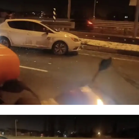
Yalova
Karabük
Kilis
Osmaniye
Düzce