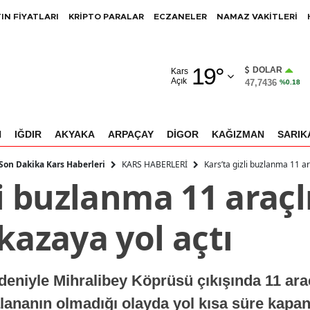
IN FİYATLARI
KRİPTO PARALAR
ECZANELER
NAMAZ VAKİTLERİ
Adana
19
°
Adıyaman
DOLAR
Kars
Açık
47,7436
%0.18
Afyonkarahisar
Ağrı
N
IĞDIR
AKYAKA
ARPAÇAY
DİGOR
KAĞIZMAN
SARIK
Amasya
KARS HABERLERİ
Kars’ta gizli buzlanma 11 ar
 Son Dakika Kars Haberleri
li buzlanma 11 araçl
Ankara
Antalya
kazaya yol açtı
Artvin
Aydın
deniyle Mihralibey Köprüsü çıkışında 11 arac
Balıkesir
lananın olmadığı olayda yol kısa süre kapan