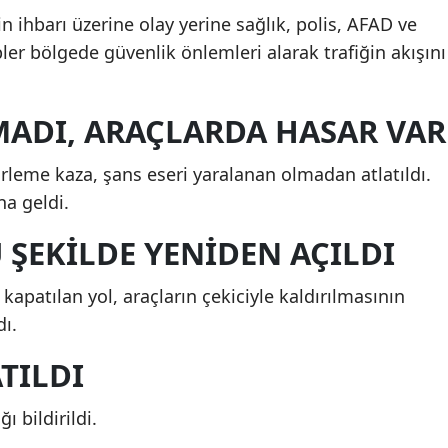
n ihbarı üzerine olay yerine sağlık, polis, AFAD ve
Mersin
ipler bölgede güvenlik önlemleri alarak trafiğin akışını
İstanbul
İzmir
ADI, ARAÇLARDA HASAR VAR
Kars
rleme kaza, şans eseri yaralanan olmadan atlatıldı.
Kastamonu
a geldi.
Kayseri
ŞEKILDE YENIDEN AÇILDI
Kırklareli
 kapatılan yol, araçların çekiciyle kaldırılmasının
Kırşehir
ı.
Kocaeli
TILDI
Konya
ı bildirildi.
Kütahya