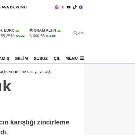
HAVA DURUMU
EURO
GRAM ALTIN
Ara
55,2510
6.660,55
%0.32
% 2,59
MENÜ
AMIŞ
SELİM
SUSUZ
ÇILDIR
SPOR
açlık zincirleme kazaya yol açtı
ık
ın karıştığı zincirleme
dı.