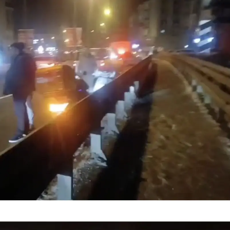
Malatya
Manisa
Kahramanmaraş
Mardin
Muğla
Muş
Nevşehir
Niğde
Ordu
Rize
Sakarya