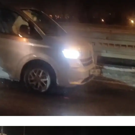
Samsun
Siirt
Sinop
Sivas
Tekirdağ
Tokat
Trabzon
Tunceli
Şanlıurfa
Uşak
Van