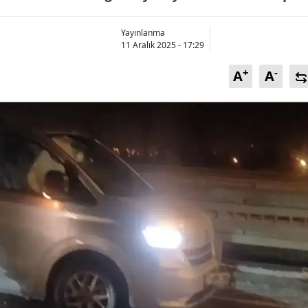
Bilecik
Yayınlanma
Bingöl
11 Aralık 2025 - 17:29
Bitlis
+
-
A
A
Bolu
Burdur
Bursa
Çanakkale
Çankırı
Çorum
Denizli
Diyarbakır