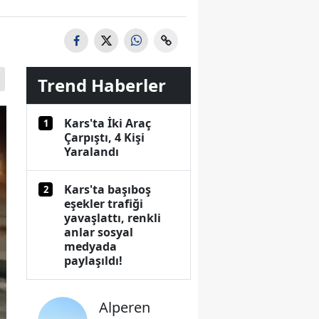
Trend Haberler
Kars'ta İki Araç
1
Çarpıştı, 4 Kişi
Yaralandı
Kars'ta başıboş
2
eşekler trafiği
yavaşlattı, renkli
anlar sosyal
medyada
paylaşıldı!
Alperen