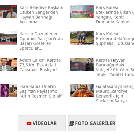
Kars Belediye Başkanı
Kars Kalesi
Yozgat
Ötüken Senger’den
Eteklerinde Çıkan 
Hayvan Barınağı
Yangını, Kenti
Açıklaması:
Dumanla Kapladı
Zonguldak
“sorumlular En Ağır
Şekilde
Kars'ta Düzenlenen
Kars Kalesi
Aksaray
Cezalandırılacak”
Optimist Yarışları'nda
Eteklerindeki Yang
Başarı Gösteren
Şüphelisi Tutuklan
Bayburt
Sporcular
Ödüllendirildi
Adem Çalkın: Kars'ta
Kars'ta Hayvan
Karaman
73,6 Km Bsk Asfalt
Barınağındaki
Çalışması Başlıyor!
Vahşete Chp'den S
Kırıkkale
Tepki: "adalet Tüm
Canlılar İçin Gerekl
Batman
Esra Rabia Ünal'ın
Galatasaraylı Genç
Şaşırtan Paylaşımı:
Mauro Icardi'ye
"altın Resmen Çıplak"
Benzerlik İçin
Şırnak
Saçlarını Sarıya
Boyadı
Bartın
Ardahan
VIDEOLAR
FOTO GALERILER
Iğdır