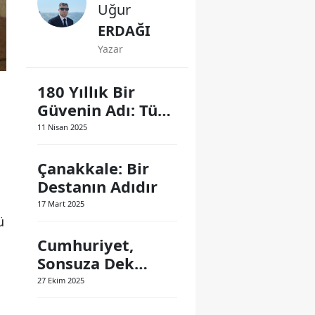
Uğur
ERDAĞI
Yazar
180 Yıllık Bir
Güvenin Adı: Türk
Polis Teşkilatı
11 Nisan 2025
Çanakkale: Bir
Destanın Adıdır
17 Mart 2025
ü
Cumhuriyet,
Sonsuza Dek
Yaşayacak
27 Ekim 2025