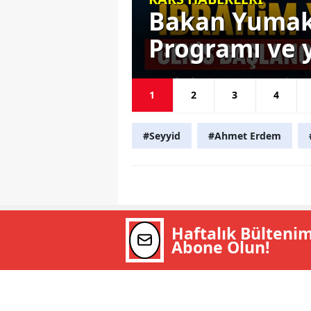
Yeğeni
Bakan Yumakl
Programı ve y
1
2
3
4
#Seyyid
#Ahmet Erdem
Haftalık Bülteni
Abone Olun!