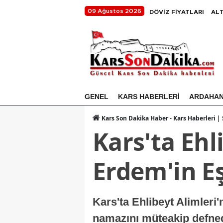
09 Ağustos 2026
DÖVİZ FİYATLARI
ALT
GENEL
KARS HABERLERİ
ARDAHA
Kars Son Dakika Haber - Kars Haberleri |
Kars'ta Ehl
Erdem'in Eş
Kars'ta Ehlibeyt Alimleri
namazını müteakip defned