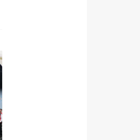
KARS HABERLERİ
Ani'nin Fethinin 962. Yı