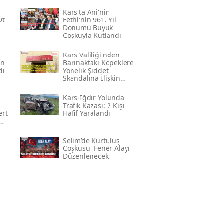
Kars'ta Ani'nin
Ot
Fethi'nin 961. Yıl
Dönümü Büyük
Coşkuyla Kutlandı
Kars Valiliği'nden
ın
Barınaktaki Köpeklere
dı
Yönelik Şiddet
Skandalına İlişkin
Açıklama Geldi
Kars-Iğdır Yolunda
Trafik Kazası: 2 Kişi
ert
Hafif Yaralandı
i"
,
Selim’de Kurtuluş
Coşkusu: Fener Alayı
Düzenlenecek