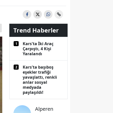
Trend Haberler
Kars'ta İki Araç
1
Çarpıştı, 4 Kişi
Yaralandı
Kars'ta başıboş
2
eşekler trafiği
yavaşlattı, renkli
anlar sosyal
medyada
paylaşıldı!
Alperen