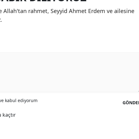
Mersin
 Allah'tan rahmet, Seyyid Ahmet Erdem ve ailesine
.
İstanbul
İzmir
Kars
Kastamonu
Kayseri
Kırklareli
Kırşehir
e kabul ediyorum
GÖNDE
Kocaeli
 kaçtır
Konya
Kütahya