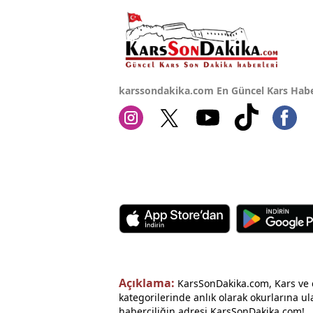
karssondakika.com En Güncel Kars Habe
Açıklama:
KarsSonDakika.com, Kars ve ç
kategorilerinde anlık olarak okurlarına ul
haberciliğin adresi KarsSonDakika.com!