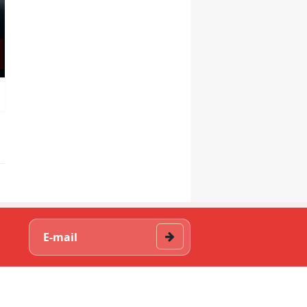
Kars'ta Bilimsel ve Kült
Etkinliklerle Gerçekleş