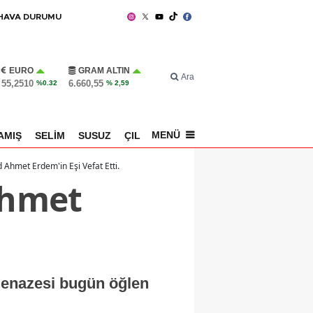
HAVA DURUMU
EURO
GRAM ALTIN
Ara
55,2510
6.660,55
%0.32
% 2,59
MENÜ
AMIŞ
SELİM
SUSUZ
ÇILDIR
SPOR
d Ahmet Erdem'in Eşi Vefat Etti.
Ahmet
 Cenazesi bugün öğlen