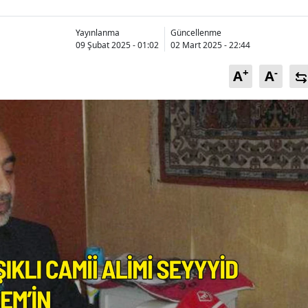
Bilecik
Yayınlanma
Güncellenme
Bingöl
09 Şubat 2025 - 01:02
02 Mart 2025 - 22:44
Bitlis
+
-
A
A
Bolu
Burdur
Bursa
Çanakkale
Çankırı
Çorum
Denizli
Diyarbakır