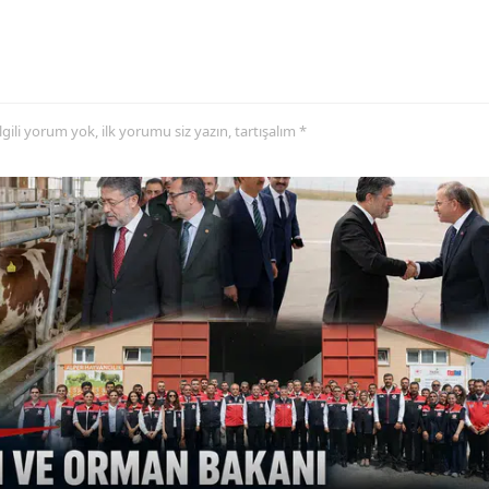
Malatya
Manisa
Kahramanmaraş
 ilgili yorum yok, ilk yorumu siz yazın, tartışalım *
Mardin
Muğla
Muş
Nevşehir
Niğde
Ordu
Rize
Sakarya