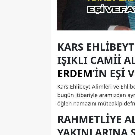
KARS EHLIBEYT
IŞIKLI CAMII A
ERDEM
’IN EŞI 
Kars Ehlibeyt Alimleri ve Ehlib
bugün itibariyle aramızdan ay
öğlen namazını müteakip defne
RAHMETLIYE A
YAKINLARINA 