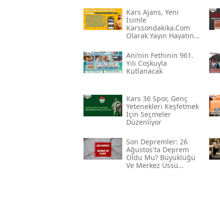
Kars Ajans, Yeni
İsimle
Karssondakika.com
Olarak Yayın Hayatına
Devam Ediyor
Ani’nin Fethinin 961.
Yılı Coşkuyla
Kutlanacak
Kars 36 Spor, Genç
Yetenekleri Keşfetmek
İçin Seçmeler
Düzenliyor
Son Depremler: 26
Ağustos'ta Deprem
Oldu Mu? Büyüklüğü
Ve Merkez Üssü
Hakkında Bilgiler