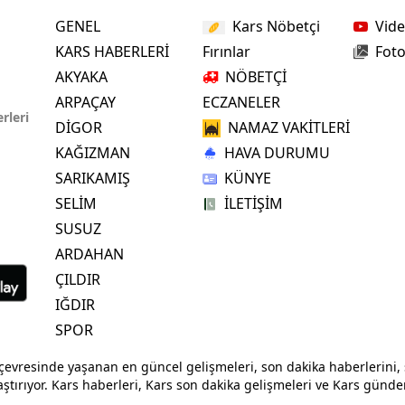
GENEL
Kars Nöbetçi
Vide
Yalova
KARS HABERLERİ
Fırınlar
Foto
Karabük
AKYAKA
NÖBETÇİ
ARPAÇAY
ECZANELER
Kilis
rleri
DİGOR
NAMAZ VAKİTLERİ
Osmaniye
KAĞIZMAN
HAVA DURUMU
SARIKAMIŞ
KÜNYE
Düzce
SELİM
İLETİŞİM
SUSUZ
ARDAHAN
ÇILDIR
IĞDIR
SPOR
evresinde yaşanan en güncel gelişmeleri, son dakika haberlerini, s
aştırıyor. Kars haberleri, Kars son dakika gelişmeleri ve Kars gündem