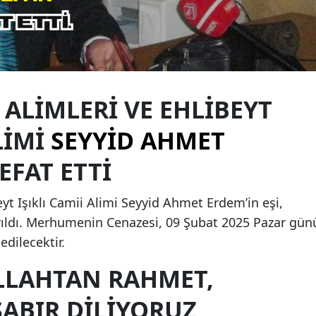
Edirne
Elazığ
Erzincan
 ALIMLERI VE EHLIBEYT
Erzurum
LIMI
SEYYID
AHMET
Eskişehir
VEFAT ETTI
Gaziantep
Giresun
eyt Işıklı Camii Alimi Seyyid Ahmet Erdem’in eşi,
Gümüşhane
rıldı. Merhumenin Cenazesi, 09 Şubat 2025 Pazar gün
dilecektir.
Hakkari
LLAHTAN RAHMET,
Hatay
SABIR DILIYORUZ
Isparta