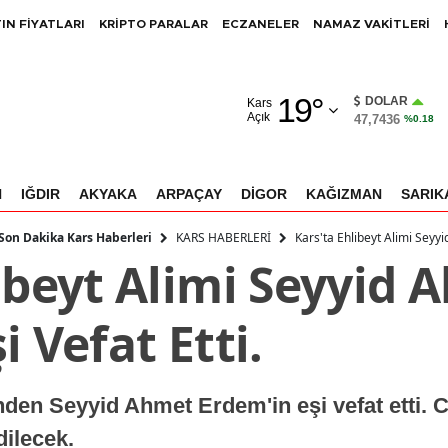
IN FİYATLARI
KRİPTO PARALAR
ECZANELER
NAMAZ VAKİTLERİ
Adana
19
°
Adıyaman
DOLAR
Kars
Açık
47,7436
%0.18
Afyonkarahisar
Ağrı
N
IĞDIR
AKYAKA
ARPAÇAY
DİGOR
KAĞIZMAN
SARIK
Amasya
KARS HABERLERİ
Kars'ta Ehlibeyt Alimi Seyyi
 Son Dakika Kars Haberleri
ibeyt Alimi Seyyid 
Ankara
Antalya
i Vefat Etti.
Artvin
Aydın
'nden Seyyid Ahmet Erdem'in eşi vefat etti.
Balıkesir
ilecek.