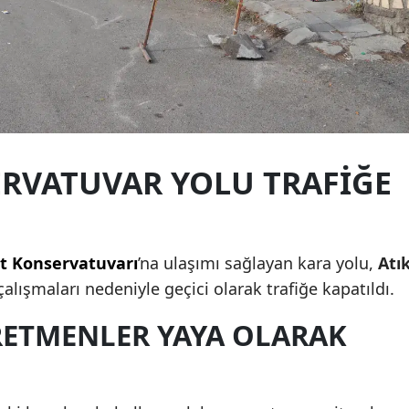
Edirne
Elazığ
Erzincan
Erzurum
ERVATUVAR YOLU TRAFIĞE
Eskişehir
Gaziantep
Giresun
t Konservatuvarı
’na ulaşımı sağlayan kara yolu,
Atı
Gümüşhane
alışmaları nedeniyle geçici olarak trafiğe kapatıldı.
Hakkari
RETMENLER YAYA OLARAK
Hatay
Isparta