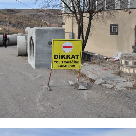
Malatya
Manisa
Kahramanmaraş
Mardin
Muğla
Muş
Nevşehir
Niğde
Ordu
Rize
Sakarya