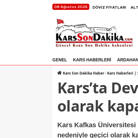
08 Ağustos 2026
DÖVİZ FİYATLARI
ALT
GENEL
KARS HABERLERİ
ARDAHA
Kars Son Dakika Haber - Kars Haberleri |
Kars’ta Dev
olarak kapa
Kars Kafkas Üniversitesi 
nedeniyle geçici olarak k