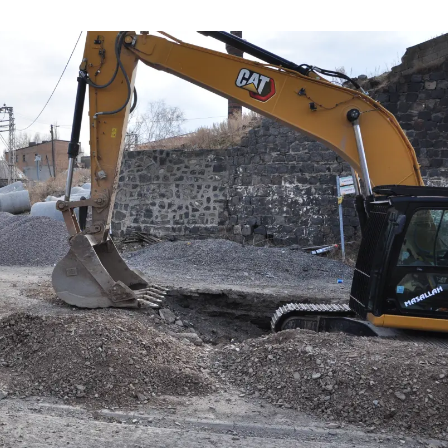
Yozgat
Zonguldak
Aksaray
Bayburt
Karaman
Kırıkkale
Batman
Şırnak
Bartın
Ardahan
Iğdır