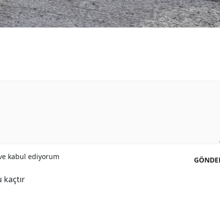
Yalova
Karabük
Kilis
Osmaniye
Düzce
e kabul ediyorum
GÖNDE
 kaçtır