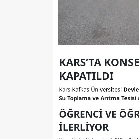
KARS’TA KONS
KAPATILDI
Kars
Kafkas Üniversitesi
Devle
Su Toplama ve Arıtma Tesisi
ç
ÖĞRENCI VE ÖĞ
ILERLIYOR