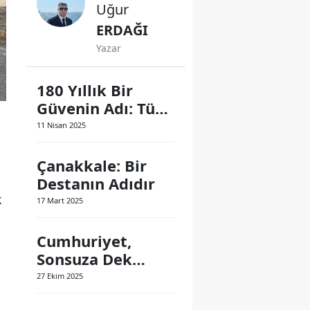
Uğur
ERDAĞI
Yazar
180 Yıllık Bir
Güvenin Adı: Türk
Polis Teşkilatı
11 Nisan 2025
Çanakkale: Bir
Destanın Adıdır
k
17 Mart 2025
Cumhuriyet,
Sonsuza Dek
Yaşayacak
27 Ekim 2025