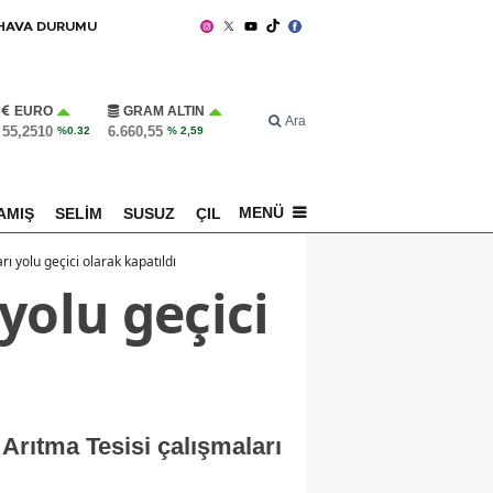
HAVA DURUMU
EURO
GRAM ALTIN
Ara
55,2510
6.660,55
%0.32
% 2,59
MENÜ
AMIŞ
SELİM
SUSUZ
ÇILDIR
SPOR
ı yolu geçici olarak kapatıldı
yolu geçici
Arıtma Tesisi çalışmaları