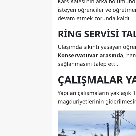
Kars Kalesi’nin arka bölümünd
isteyen öğrenciler ve öğretmenl
devam etmek zorunda kaldı.
RING SERVISI TA
Ulaşımda sıkıntı yaşayan öğre
Konservatuvar arasında
, ha
sağlanmasını talep etti.
ÇALIŞMALAR YA
Yapılan çalışmaların yaklaşık 1
mağduriyetlerinin giderilmesin