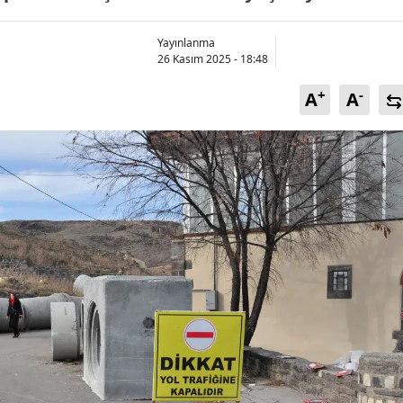
Bilecik
Yayınlanma
Bingöl
26 Kasım 2025 - 18:48
Bitlis
+
-
A
A
Bolu
Burdur
Bursa
Çanakkale
Çankırı
Çorum
Denizli
Diyarbakır