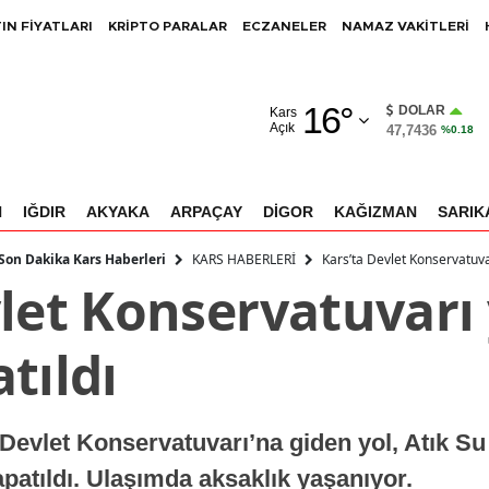
IN FİYATLARI
KRİPTO PARALAR
ECZANELER
NAMAZ VAKİTLERİ
Adana
16
°
Adıyaman
DOLAR
Kars
Açık
47,7436
%0.18
Afyonkarahisar
Ağrı
N
IĞDIR
AKYAKA
ARPAÇAY
DİGOR
KAĞIZMAN
SARIK
Amasya
KARS HABERLERİ
Kars’ta Devlet Konservatuvar
 Son Dakika Kars Haberleri
let Konservatuvarı 
Ankara
Antalya
tıldı
Artvin
Aydın
Devlet Konservatuvarı’na giden yol, Atık Su 
Balıkesir
apatıldı. Ulaşımda aksaklık yaşanıyor.