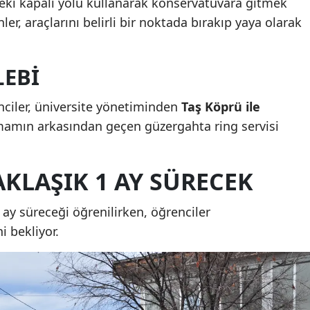
eki kapalı yolu kullanarak konservatuvara gitmek
Mersin
er, araçlarını belirli bir noktada bırakıp yaya olarak
İstanbul
LEBI
İzmir
Kars
nciler, üniversite yönetiminden
Taş Köprü ile
mamın arkasından geçen güzergahta ring servisi
Kastamonu
Kayseri
KLAŞIK 1 AY SÜRECEK
Kırklareli
 ay süreceği öğrenilirken, öğrenciler
Kırşehir
i bekliyor.
Kocaeli
Konya
Kütahya