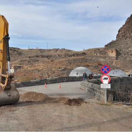
Samsun
Siirt
Sinop
Sivas
Tekirdağ
Tokat
Trabzon
Tunceli
Şanlıurfa
Uşak
Van