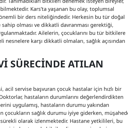
. Tanımadıkları bitkileri denemek isteyen bireyler,
abilmektedir. Kars’ta yaşanan bu olay, toplumsal
Malatya
önemli bir ders niteliğindedir. Herkesin bu tür doğal
Manisa
e sahip olması ve dikkatli davranması gerektiği,
rgulanmaktadır. Ailelerin, çocuklarını bu tür bitkilere
Kahramanmaraş
li nesnelere karşı dikkatli olmaları, sağlık açısından
Mardin
Muğla
VI SÜRECINDE ATILAN
Muş
Nevşehir
 acil servise başvuran çocuk hastalar için hızlı bir
Niğde
Doktorlar, hastaların durumlarını değerlendirdikten
Ordu
erini uygulamış, hastaların durumu yakından
en çocukların sağlık durumu iyiye giderken, müşahed
Rize
ürekli olarak izlenmektedir. Hastane yetkilileri, bu
Sakarya