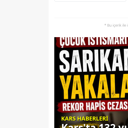
* Bu içerik ile
: CENK
KARS HABERLERİ
DA
Kars'ta 132 y