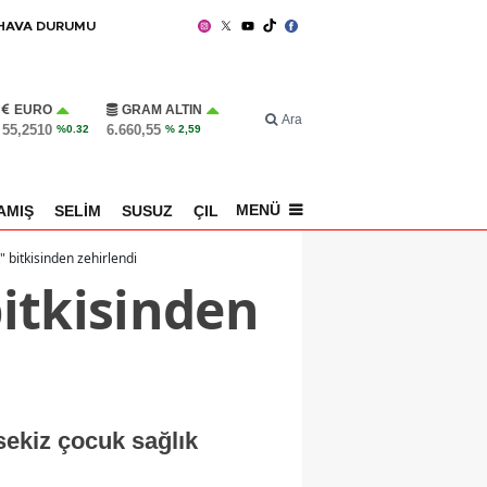
HAVA DURUMU
EURO
GRAM ALTIN
Ara
55,2510
6.660,55
%0.32
% 2,59
MENÜ
AMIŞ
SELİM
SUSUZ
ÇILDIR
SPOR
" bitkisinden zehirlendi
bitkisinden
sekiz çocuk sağlık