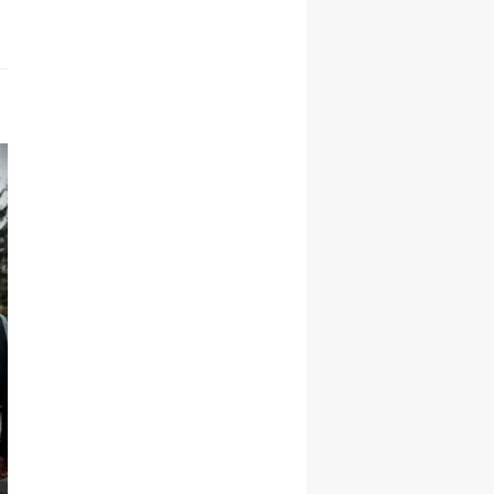
KARS HABERLERİ
CHP Kars İl Başkanlığı'
Karahan dönemi başladı