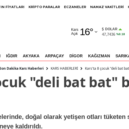
IN FİYATLARI
KRİPTO PARALAR
ECZANELER
NAMAZ VAKİTLERİ
Adana
16
°
Adıyaman
DOLAR
Kars
Açık
47,7436
%0.18
Afyonkarahisar
Ağrı
N
IĞDIR
AKYAKA
ARPAÇAY
DİGOR
KAĞIZMAN
SARIK
Amasya
KARS HABERLERİ
Kars'ta 8 çocuk "deli bat bat
 Son Dakika Kars Haberleri
ocuk "deli bat bat" 
Ankara
Antalya
Artvin
Aydın
erinde, doğal olarak yetişen otları tüketen 
Balıkesir
eye kaldırıldı.