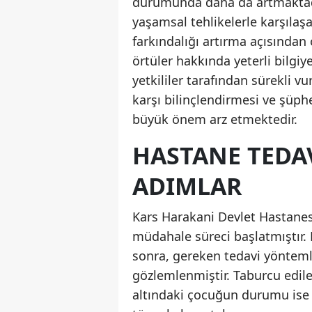
durumunda daha da artmaktadır
yaşamsal tehlikelerle karşılaş
farkındalığı artırma açısından 
örtüler hakkında yeterli bilgiy
yetkililer tarafından sürekli vu
karşı bilinçlendirmesi ve şüphe
büyük önem arz etmektedir.
HASTANE TEDA
ADIMLAR
Kars Harakani Devlet Hastanesi,
müdahale süreci başlatmıştır. 
sonra, gereken tedavi yönteml
gözlemlenmiştir. Taburcu edil
altındaki çocuğun durumu ise s