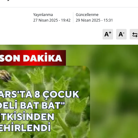
Bilecik
Yayınlanma
Güncellenme
Bingöl
27 Nisan 2025 - 19:42
29 Nisan 2025 - 15:31
Bitlis
+
-
A
A
Bolu
Burdur
Bursa
Çanakkale
Çankırı
Çorum
Denizli
Diyarbakır