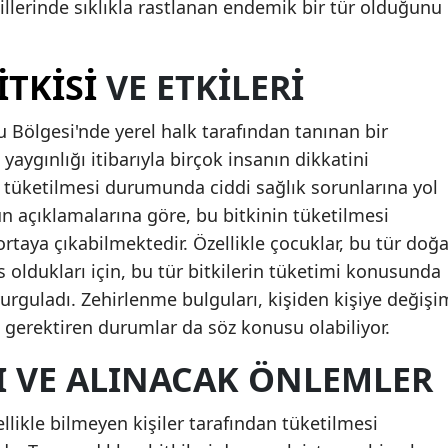
llerinde sıklıkla rastlanan endemik bir tür olduğunu
Mersin
İstanbul
ITKISI
VE ETKILERI
İzmir
 Bölgesi'nde yerel halk tarafından tanınan bir
Kars
yaygınlığı itibarıyla birçok insanın dikkatini
 tüketilmesi durumunda ciddi sağlık sorunlarına yol
Kastamonu
n açıklamalarına göre, bu bitkinin tüketilmesi
Kayseri
ortaya çıkabilmektedir. Özellikle çocuklar, bu tür doğa
 oldukları için, bu tür bitkilerin tüketimi konusunda
Kırklareli
vurguladı. Zehirlenme bulguları, kişiden kişiye değişi
Kırşehir
 gerektiren durumlar da söz konusu olabiliyor.
Kocaeli
I VE ALINACAK ÖNLEMLER
Konya
zellikle bilmeyen kişiler tarafından tüketilmesi
Kütahya