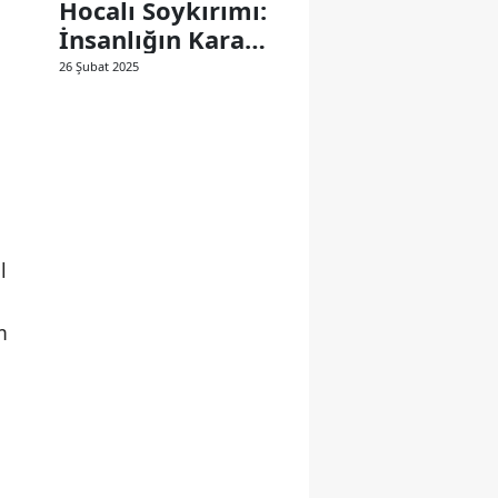
Hocalı Soykırımı:
İnsanlığın Kara
Lekesi
26 Şubat 2025
l
m