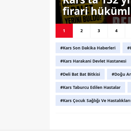
firari hüküm
1
2
3
4
#Kars Son Dakika Haberleri
#
#Kars Harakani Devlet Hastanesi
#Deli Bat Bat Bitkisi
#Doğu Ana
#Kars Taburcu Edilen Hastalar
#Kars Çocuk Sağlığı Ve Hastalıkları