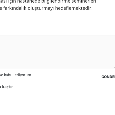
ası için hastanede bilgilendirme seminerleri
e farkındalık oluşturmayı hedeflemektedir.
Samsun
Siirt
Sinop
Sivas
Tekirdağ
Tokat
Trabzon
e kabul ediyorum
GÖNDE
Tunceli
 kaçtır
Şanlıurfa
Uşak
Van