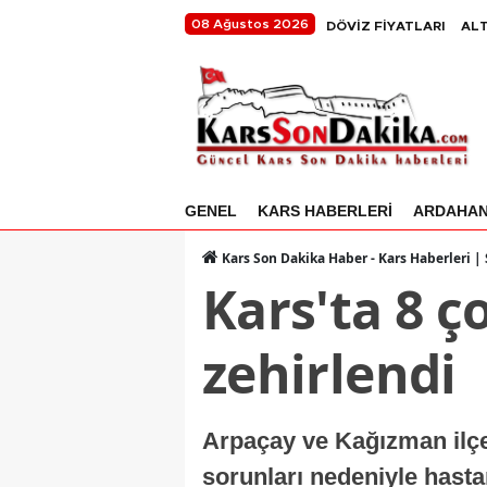
08 Ağustos 2026
DÖVİZ FİYATLARI
ALT
GENEL
KARS HABERLERİ
ARDAHA
Kars Son Dakika Haber - Kars Haberleri |
Kars'ta 8 ç
zehirlendi
Arpaçay ve Kağızman ilçel
sorunları nedeniyle hastan