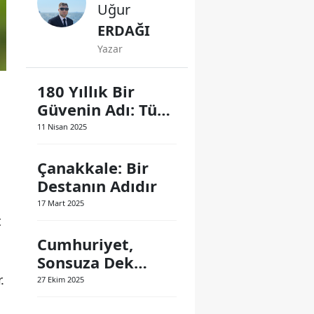
Uğur
ERDAĞI
Yazar
180 Yıllık Bir
Güvenin Adı: Türk
Polis Teşkilatı
11 Nisan 2025
Çanakkale: Bir
Destanın Adıdır
17 Mart 2025
t
Cumhuriyet,
Sonsuza Dek
Yaşayacak
.
27 Ekim 2025