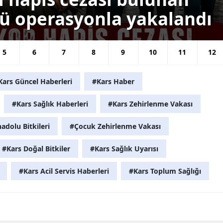
lü operasyonla yakalandı
Yalova
Karabük
5
6
7
8
9
10
11
12
Kilis
Osmaniye
Kars Güncel Haberleri
#Kars Haber
Düzce
#Kars Sağlık Haberleri
#Kars Zehirlenme Vakası
dolu Bitkileri
#Çocuk Zehirlenme Vakası
#Kars Doğal Bitkiler
#Kars Sağlık Uyarısı
#Kars Acil Servis Haberleri
#Kars Toplum Sağlığı