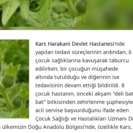
Edirne
Elazığ
Erzincan
Kars Harakani Devlet Hastanesi
'nde
Erzurum
yapılan tedavi süreçlerinin ardından, 6
Eskişehir
çocuk sağlıklarına kavuşarak taburcu
edilirken, bir çocuğun müşahede
Gaziantep
altında tutulduğu ve diğerinin ise
Giresun
tedavisinin devam ettiği bildirildi. 8
Gümüşhane
çocuk hastanın, önceki akşam "deli ba
bat" bitkisinden zehirlenme şüphesiyle
Hakkari
acil servise başvurduğunu ifade eden
Hatay
Çocuk Sağlığı ve Hastalıkları Uzmanı Dr
n ülkemizin Doğu Anadolu Bölgesi'nde, özellikle Kars,
Isparta