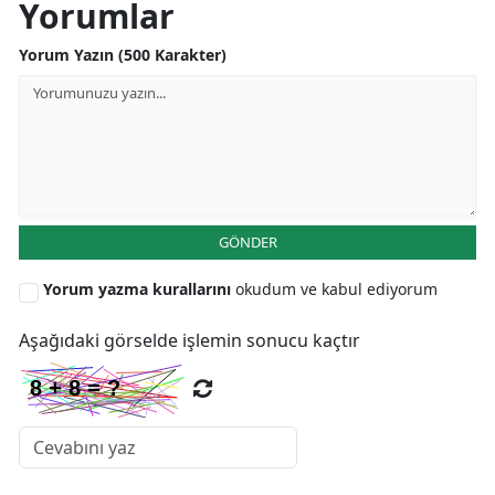
Yorumlar
Malatya
Yorum Yazın (500 Karakter)
Manisa
Kahramanmaraş
Mardin
Muğla
GÖNDER
Muş
Yorum yazma kurallarını
okudum ve kabul ediyorum
Nevşehir
Aşağıdaki görselde işlemin sonucu kaçtır
Niğde
Ordu
Rize
Sakarya