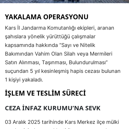
Edirne
YAKALAMA OPERASYONU
Elazığ
Kars İl Jandarma Komutanlığı ekipleri, aranan
Erzincan
şahıslara yönelik yürüttüğü çalışmalar
Erzurum
kapsamında hakkında “Sayı ve Nitelik
Bakımından Vahim Olan Silah veya Mermileri
Eskişehir
Satın Alınması, Taşınması, Bulundurulması”
Gaziantep
suçundan 5 yıl kesinleşmiş hapis cezası bulunan
Giresun
1 kişiyi yakaladı.
Gümüşhane
İŞLEM VE TESLIM SÜRECI
Hakkari
CEZA İNFAZ KURUMU’NA SEVK
Hatay
03 Aralık 2025 tarihinde Kars Merkez ilçe mülki
Isparta