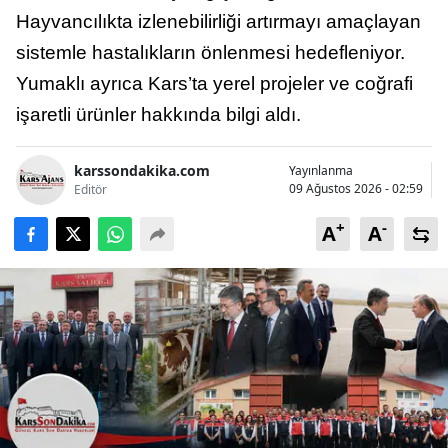
Hayvancılıkta izlenebilirliği artırmayı amaçlayan
Yozgat
sistemle hastalıkların önlenmesi hedefleniyor.
Zonguldak
Yumaklı ayrıca Kars’ta yerel projeler ve coğrafi
işaretli ürünler hakkında bilgi aldı.
Aksaray
Bayburt
karssondakika.com
Yayınlanma
09 Ağustos 2026 - 02:59
Editör
Karaman
+
-
A
A
Kırıkkale
Batman
Şırnak
Bartın
Ardahan
Iğdır