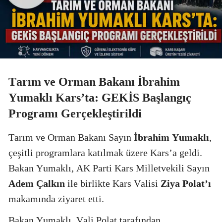
Yalova
Karabük
Kilis
Tarım ve Orman Bakanı İbrahim
Osmaniye
Yumaklı Kars’ta: GEKİS Başlangıç
Düzce
Programı Gerçekleştirildi
Tarım ve Orman Bakanı Sayın
İbrahim Yumaklı
,
çeşitli programlara katılmak üzere Kars’a geldi.
Bakan Yumaklı, AK Parti Kars Milletvekili Sayın
Adem Çalkın
ile birlikte Kars Valisi
Ziya Polat’ı
makamında ziyaret etti.
Bakan Yumaklı, Vali Polat tarafından