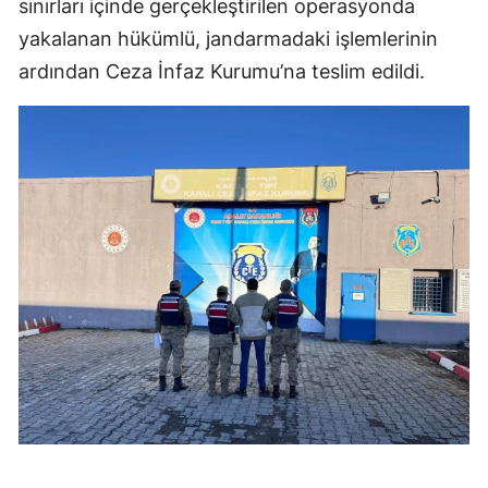
sınırları içinde gerçekleştirilen operasyonda
Mersin
yakalanan hükümlü, jandarmadaki işlemlerinin
ardından Ceza İnfaz Kurumu’na teslim edildi.
İstanbul
İzmir
Kars
Kastamonu
Kayseri
Kırklareli
Kırşehir
Kocaeli
Konya
Kütahya