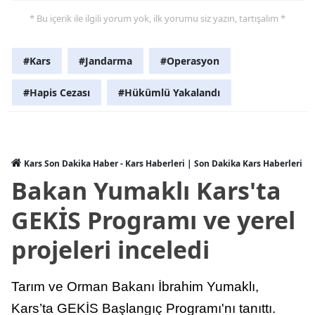
* Bu içerik ile ilgili yorum yok, ilk yorumu siz yazın, tartışalım *
Samsun
Siirt
#Kars
#Jandarma
#Operasyon
Sinop
#Hapis Cezası
#Hükümlü Yakalandı
Sivas
Tekirdağ
Kars Son Dakika Haber - Kars Haberleri | Son Dakika Kars Haberleri
Tokat
Bakan Yumaklı Kars'ta
Trabzon
GEKİS Programı ve yerel
Tunceli
projeleri inceledi
Şanlıurfa
Uşak
Tarım ve Orman Bakanı İbrahim Yumaklı,
Kars’ta GEKİS Başlangıç Programı'nı tanıttı.
Van