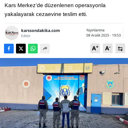
Kars Merkez’de düzenlenen operasyonla
Bilecik
yakalayarak cezaevine teslim etti.
Bingöl
Bitlis
karssondakika.com
Yayınlanma
08 Aralık 2025 - 19:53
Editör
Bolu
+
-
A
A
Burdur
Bursa
Çanakkale
Çankırı
Çorum
Denizli
Diyarbakır