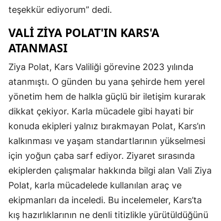
teşekkür ediyorum” dedi.
Malatya
VALI ZIYA POLAT'IN KARS'A
Manisa
ATANMASI
Kahramanmaraş
Ziya Polat, Kars Valiliği görevine 2023 yılında
Mardin
atanmıştı. O günden bu yana şehirde hem yerel
Muğla
yönetim hem de halkla güçlü bir iletişim kurarak
dikkat çekiyor. Karla mücadele gibi hayati bir
Muş
konuda ekipleri yalnız bırakmayan Polat, Kars’ın
Nevşehir
kalkınması ve yaşam standartlarının yükselmesi
için yoğun çaba sarf ediyor. Ziyaret sırasında
Niğde
ekiplerden çalışmalar hakkında bilgi alan Vali Ziya
Ordu
Polat, karla mücadelede kullanılan araç ve
Rize
ekipmanları da inceledi. Bu incelemeler, Kars’ta
kış hazırlıklarının ne denli titizlikle yürütüldüğünü
Sakarya