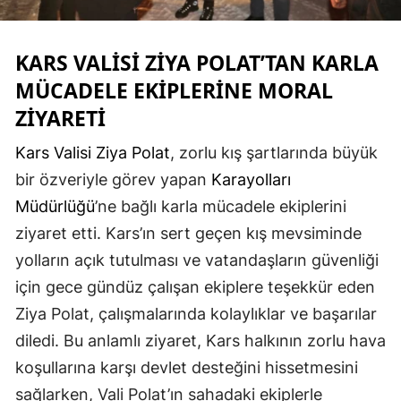
Edirne
KARS
VALISI ZIYA POLAT’TAN
KARLA
Elazığ
MÜCADELE
EKIPLERINE MORAL
Erzincan
ZIYARETI
Erzurum
Kars Valisi Ziya Polat
, zorlu kış şartlarında büyük
Eskişehir
bir özveriyle görev yapan
Karayolları
Gaziantep
Müdürlüğü
’ne bağlı karla mücadele ekiplerini
ziyaret etti. Kars’ın sert geçen kış mevsiminde
Giresun
yolların açık tutulması ve vatandaşların güvenliği
Gümüşhane
için gece gündüz çalışan ekiplere teşekkür eden
Ziya Polat, çalışmalarında kolaylıklar ve başarılar
Hakkari
diledi. Bu anlamlı ziyaret, Kars halkının zorlu hava
Hatay
koşullarına karşı devlet desteğini hissetmesini
Isparta
sağlarken, Vali Polat’ın sahadaki ekiplerle