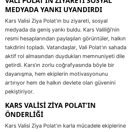
VALI POLAT'IN ZIYARETI SOSYAL
MEDYADA YANKI UYANDIRDI
Yozgat
Kars Valisi Ziya Polat’ın bu ziyareti, sosyal
Zonguldak
medyada da geniş yankı buldu. Kars Valiliği’nin
Aksaray
resmi hesaplarından paylaşılan görüntüler, halkın
Bayburt
takdirini topladı. Vatandaşlar, Vali Polat’ın sahada
aktif rol almasından duydukları memnuniyeti dile
Karaman
getirdi. Kars’ın zorlu coğrafyasında böyle bir
Kırıkkale
dayanışma, hem ekiplerin motivasyonunu
artırıyor hem de halkın devlete olan güvenini
Batman
pekiştiriyor.
Şırnak
KARS VALISI ZIYA POLAT'IN
Bartın
ÖNDERLIĞI
Ardahan
Kars Valisi Ziya Polat’ın karla mücadele ekiplerine
Iğdır