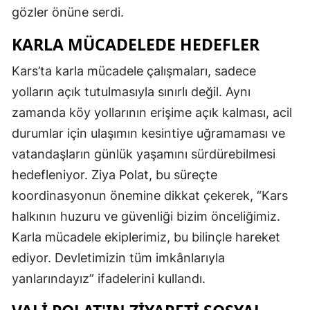
gözler önüne serdi.
Samsun
KARLA MÜCADELEDE HEDEFLER
Siirt
Kars’ta karla mücadele çalışmaları, sadece
Sinop
yolların açık tutulmasıyla sınırlı değil. Aynı
Sivas
zamanda köy yollarının erişime açık kalması, acil
durumlar için ulaşımın kesintiye uğramaması ve
Tekirdağ
vatandaşların günlük yaşamını sürdürebilmesi
Tokat
hedefleniyor. Ziya Polat, bu süreçte
Trabzon
koordinasyonun önemine dikkat çekerek, “Kars
halkının huzuru ve güvenliği bizim önceliğimiz.
Tunceli
Karla mücadele ekiplerimiz, bu bilinçle hareket
Şanlıurfa
ediyor. Devletimizin tüm imkânlarıyla
yanlarındayız” ifadelerini kullandı.
Uşak
Van