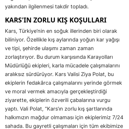
yakından ilgilenmesi takdir topladı.
Mersin
KARS'IN ZORLU KIŞ KOŞULLARI
İstanbul
Kars, Türkiye’nin en soğuk illerinden biri olarak
İzmir
biliniyor. Özellikle kış aylarında yoğun kar yağışı
Kars
ve tipi, şehirde ulaşımı zaman zaman
Kastamonu
zorlaştırıyor. Bu durum karşısında Karayolları
Müdürlüğü ekipleri, karla mücadele çalışmalarını
Kayseri
aralıksız sürdürüyor. Kars Valisi Ziya Polat, bu
Kırklareli
ekiplerin fedakârca çalışmalarını yerinde görmek
Kırşehir
ve moral vermek amacıyla gerçekleştirdiği
ziyarette, ekiplerin özverili çabalarına vurgu
Kocaeli
yaptı. Vali Polat, “Kars’ın zorlu kış şartlarında
Konya
halkımızın mağdur olmaması için ekiplerimiz 7/24
sahada. Bu gayretli çalışmaları için tüm ekibimize
Kütahya