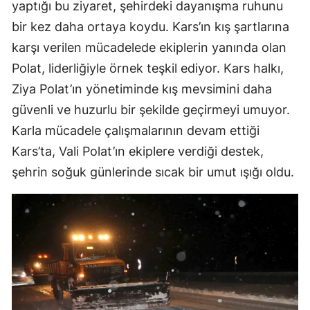
yaptığı bu ziyaret, şehirdeki dayanışma ruhunu
bir kez daha ortaya koydu. Kars’ın kış şartlarına
Yalova
karşı verilen mücadelede ekiplerin yanında olan
Karabük
Polat, liderliğiyle örnek teşkil ediyor. Kars halkı,
Kilis
Ziya Polat’ın yönetiminde kış mevsimini daha
güvenli ve huzurlu bir şekilde geçirmeyi umuyor.
Osmaniye
Karla mücadele çalışmalarının devam ettiği
Düzce
Kars’ta, Vali Polat’ın ekiplere verdiği destek,
şehrin soğuk günlerinde sıcak bir umut ışığı oldu.