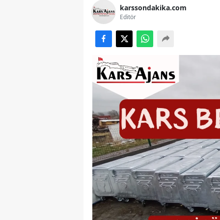
karssondakika.com
Editör