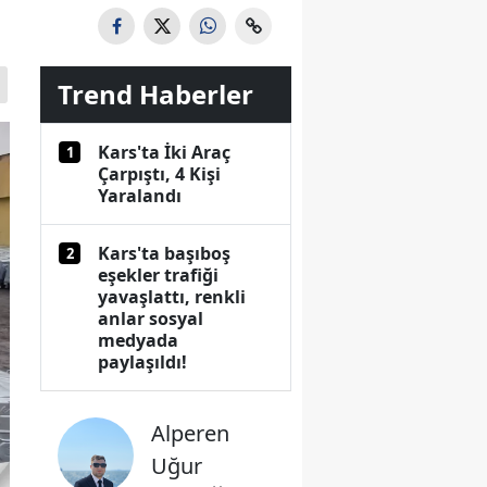
Trend Haberler
Kars'ta İki Araç
1
Çarpıştı, 4 Kişi
Yaralandı
Kars'ta başıboş
2
eşekler trafiği
yavaşlattı, renkli
anlar sosyal
medyada
paylaşıldı!
Alperen
Uğur