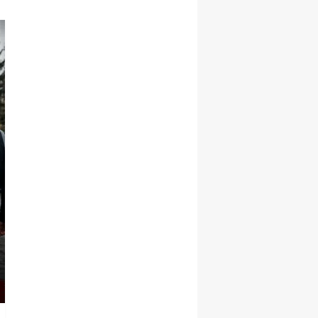
KARS HABERLERİ
Başkan Senger'den Bah
Projeleriyle İlgili Bilg
Ziyareti