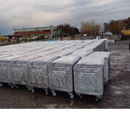
Samsun
Siirt
Sinop
Sivas
Tekirdağ
Tokat
Trabzon
Tunceli
Şanlıurfa
Uşak
Van