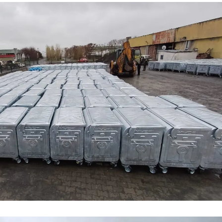
Mersin
İstanbul
İzmir
Kars
Kastamonu
Kayseri
Kırklareli
Kırşehir
Kocaeli
Konya
Kütahya