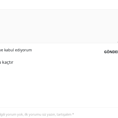
Yozgat
Zonguldak
Aksaray
Bayburt
e kabul ediyorum
GÖNDE
Karaman
 kaçtır
Kırıkkale
Batman
Şırnak
Bartın
Ardahan
 ilgili yorum yok, ilk yorumu siz yazın, tartışalım *
Iğdır