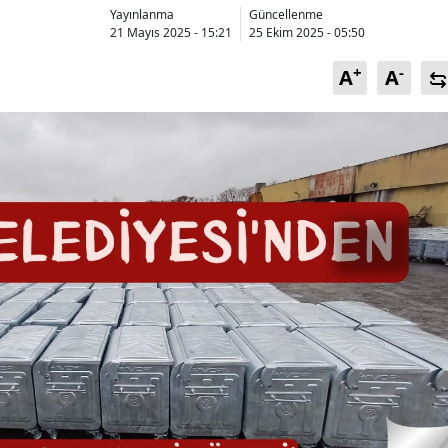
Yayınlanma
Güncellenme
Bilecik
21 Mayıs 2025 - 15:21
25 Ekim 2025 - 05:50
Bingöl
+
-
A
A
Bitlis
Bolu
Burdur
Bursa
Çanakkale
Çankırı
Çorum
Denizli
Diyarbakır