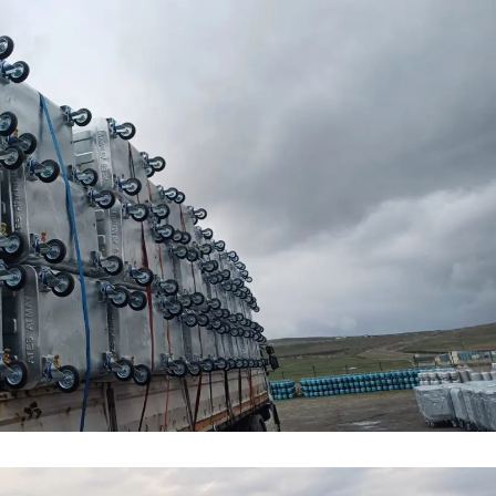
Malatya
Manisa
Kahramanmaraş
Mardin
Muğla
Muş
Nevşehir
Niğde
Ordu
Rize
Sakarya