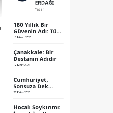
ERDAĞI
Yazar
180 Yıllık Bir
U
Güvenin Adı: Türk
Polis Teşkilatı
11 Nisan 2025
Çanakkale: Bir
Destanın Adıdır
17 Mart 2025
Cumhuriyet,
Sonsuza Dek
Yaşayacak
27 Ekim 2025
Hocalı Soykırımı: