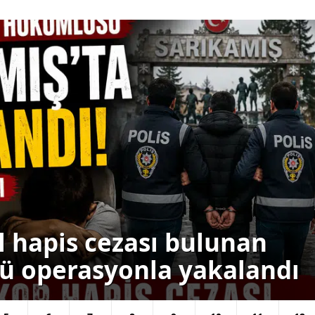
Yalova
Karabük
Kilis
Osmaniye
Düzce
Başkanlığı'nda Baran
emi başladı, yeni
illenecek