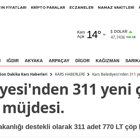
IN FİYATLARI
KRİPTO PARALAR
ECZANELER
NAMAZ VAKİTLERİ
Adana
14
°
Adıyaman
DOLAR
Kars
Açık
47,7436
%0.18
Afyonkarahisar
Ağrı
N
IĞDIR
AKYAKA
ARPAÇAY
DİGOR
KAĞIZMAN
SARIK
Amasya
KARS HABERLERİ
Kars Belediyesi'nden 311 y
 Son Dakika Kars Haberleri
yesi'nden 311 yeni 
Ankara
Antalya
 müjdesi.
Artvin
Aydın
kanlığı destekli olarak 311 adet 770 LT çöp k
Balıkesir