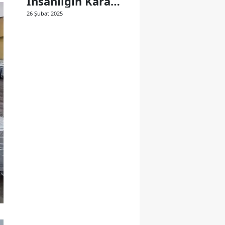
İnsanlığın Kara
Lekesi
26 Şubat 2025