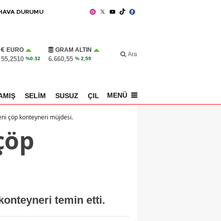
HAVA DURUMU
EURO
GRAM ALTIN
Ara
55,2510
6.660,55
%0.32
% 2,59
MENÜ
AMIŞ
SELİM
SUSUZ
ÇILDIR
SPOR
eni çöp konteyneri müjdesi.
çöp
onteyneri temin etti.