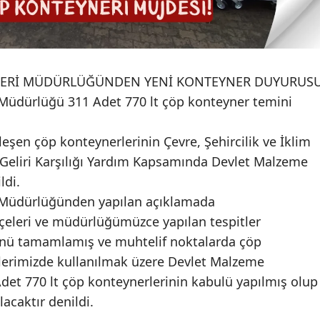
Edirne
Elazığ
Erzincan
İŞLERİ MÜDÜRLÜĞÜNDEN YENİ KONTEYNER DUYURUS
i Müdürlüğü 311 Adet 770 lt çöp konteyner temini
Erzurum
Eskişehir
eşen çöp konteynerlerinin Çevre, Şehircilik ve İklim
e Geliri Karşılığı Yardım Kapsamında Devlet Malzeme
Gaziantep
ldi.
Giresun
ri Müdürlüğünden yapılan açıklamada
kçeleri ve müdürlüğümüzce yapılan tespitler
Gümüşhane
nü tamamlamış ve muhtelif noktalarda çöp
Hakkari
lerimizde kullanılmak üzere Devlet Malzeme
det 770 lt çöp konteynerlerinin kabulü yapılmış olup
Hatay
lacaktır denildi.
Isparta