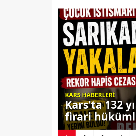
KARS HABERLERİ
CHP Kars İl 
 bulunan
Karahan dön
 yakalandı
yönetim şek